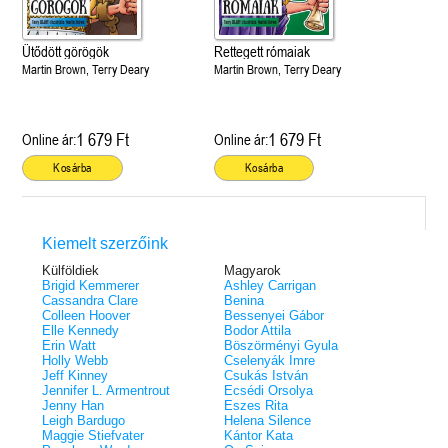
Ütődött görögök
Rettegett rómaiak
Martin Brown, Terry Deary
Martin Brown, Terry Deary
1 679 Ft
1 679 Ft
Online ár:
Online ár:
Kosárba
Kosárba
Kiemelt szerzőink
Külföldiek
Magyarok
Brigid Kemmerer
Ashley Carrigan
Cassandra Clare
Benina
Colleen Hoover
Bessenyei Gábor
Elle Kennedy
Bodor Attila
Erin Watt
Böszörményi Gyula
Holly Webb
Cselenyák Imre
Jeff Kinney
Csukás István
Jennifer L. Armentrout
Ecsédi Orsolya
Jenny Han
Eszes Rita
Leigh Bardugo
Helena Silence
Maggie Stiefvater
Kántor Kata