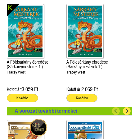
A Földsárkány ébredése
A Földsárkány ébredése
(Sárkánymesterek 1.)
(Sárkánymesterek 1.)
Tracey West
Tracey West
3 059 Ft
2 069 Ft
Kötött ár:
Kötött ár:
Kosárba
Kosárba
A sorozat további termékei