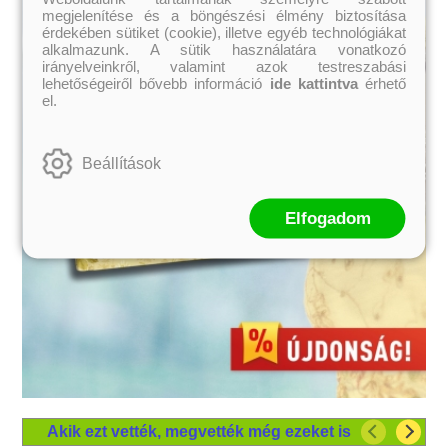
megjelenítése és a böngészési élmény biztosítása
érdekében sütiket (cookie), illetve egyéb technológiákat
alkalmazunk. A sütik használatára vonatkozó
irányelveinkről, valamint azok testreszabási
lehetőségeiről bővebb információ
ide kattintva
érhető
el.
Beállítások
Elfogadom
Akik ezt vették, megvették még ezeket is