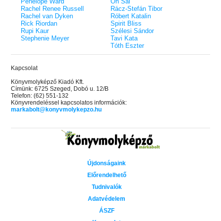
Penelope Ward
On Sai
Rachel Renee Russell
Rácz-Stefán Tibor
Rachel van Dyken
Róbert Katalin
Rick Riordan
Spirit Bliss
Rupi Kaur
Szélesi Sándor
Stephenie Meyer
Tavi Kata
Tóth Eszter
Kapcsolat
Könyvmolyképző Kiadó Kft.
Címünk: 6725 Szeged, Dobó u. 12/B
Telefon: (62) 551-132
Könyvrendeléssel kapcsolatos információk:
markabolt@konyvmolykepzo.hu
Újdonságaink
Előrendelhető
Tudnivalók
Adatvédelem
ÁSZF