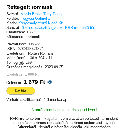
Rettegett rómaiak
Szerző:
Martin Brown
,
Terry Deary
Fordító:
Hegyesi Gabriella
Kiadó:
Könyvmolyképző Kiadó Kft.
Sorozat:
Széles választék gyerek
,
RRRrrrrettentő töri
Oldalszám:
136
Kötésmód:
kartonált
Raktári kód:
008522
ISBN:
9789634576471
Eredeti cím:
Rotten Romans
Méret [mm]:
136 x 204 x 11
Tömeg [g]:
169
Országos megjelenés:
2020.09.25.
Eredeti ár:
1 999 Ft
1 679 Ft
Online ár:
Kosárba
Várható szállítási idő:
1-3 munkanap
A történelem borzalmas dolog tud lenni!
RRRrrrrettentő töri – vágatlan, cenzúrázatlan változat! Itt mindent
megtalálsz a rémes rómaiakról és a római uralom alatt nyögő
Britanniáról, Nerótól a bátor Boudiccáig, aki megpróbálta