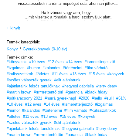
visszatessékelni a római népséget oda, ahonnan jöttek...
Ha kíváncsi vagy arra, hogy…
…mit viseltek a rómaiak a harci szoknyájuk alatt,
…hogyan lőtték be a sérójukat az ókorban a britek,
…miért volt szükségük a gazdag rómaiaknak vomitóriumra
+ kinyit
(„hányódára”),
akkor olvasd el ezt a kis könyvecskét, amely nemcsak e néhány
kérdésre ad választ, de ismerteti a rettenthetetlen római hadsereg
Termék kategóriák:
taktikáit és a kelták furfangjait, szórakoztató játékokat tanít, ízletes
/
Könyv
ókori recepteket közöl, na és persze a hajmeresztő eseményeket is
Gyerekkönyvek (0-10 év)
töviről hegyire elemzi.
Termék címke:
#könyveink
#10 éves
#12 éves
#14 éves
#ismeretterjesztő
A RRRrrrrettentő töri még soha nem volt ilyen rettentő!!!
#izgalmas
#humor
#kalandos
#történelmi
#film várható
A történelem izgalmasabb, mint gondolnád!
#kulisszatitkok
#ötletes
#11 éves
#13 éves
#15 éves
#könyvek
Szerezd meg a sorozat többi darabját is!
#széles választék gyerek
#elit ajánlatunk
Tetszőleges sorrendben olvashatók.
#ajánlataink felsős tanulóknak
#hegyesi gabriella
#terry deary
#martin brown
#rrrrrrrettentő töri
#garancia
#black friday
„Vicces volt, de közelebb hozta az általam eléggé utált törit is.”
–
#pótkarácsony 2021
#hurrá gyereknap!
#2020
#hello
#suli!
#51%
lonely15, moly.hu
#10 éves
#12 éves
#14 éves
#ismeretterjesztő
#izgalmas
10 éves kortól ajánljuk!
#humor
#kalandos
#történelmi
#film várható
#kulisszatitkok
#ötletes
#11 éves
#13 éves
#15 éves
#könyvek
#széles választék gyerek
#elit ajánlatunk
#ajánlataink felsős tanulóknak
#hegyesi gabriella
#terry deary
#martin brown
#rrrrrrrettentő töri
#garancia
#black friday