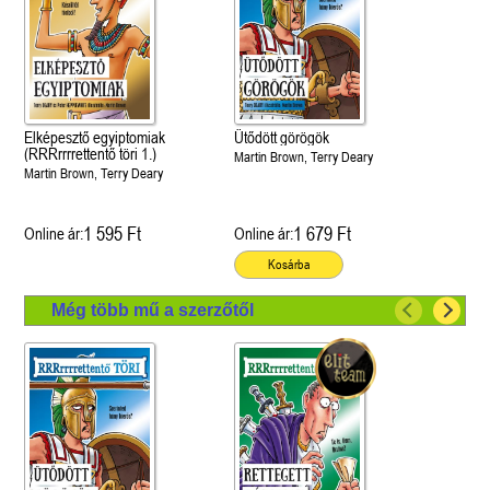
Elképesztő egyiptomiak
Ütődött görögök
(RRRrrrrettentő töri 1.)
Martin Brown, Terry Deary
Martin Brown, Terry Deary
1 595 Ft
1 679 Ft
Online ár:
Online ár:
Kosárba
Még több mű a szerzőtől