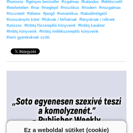
#humoros
#igényes bestseller
#izgalmas
#kalandos
#lebilincselő
#letehetetlen
#mai
#meglepő
#misztikus
#modern
#mozgalmas
Élvezd minden pillanatát!
#összetett
#ötletes
#pergő
#romantikus
#tabudöntögető
Szereted a Vörös pöttyös könyveket?
#sorozatnyitó kötet
#fiúknak / férfiaknak
#lányoknak / nőknek
Vidd haza nyugodtan! Tetszeni fog.
#uniszex
#lmbtq főszereplős könyveink
#lmbtq karakter
NEM gyermekeknek
#lmbtq könyveink
#lmbtq mellékszereplős könyveink
szóló tartalom!
#nem gyerekeknek szóló
Ez a weboldal sütiket (cookie)