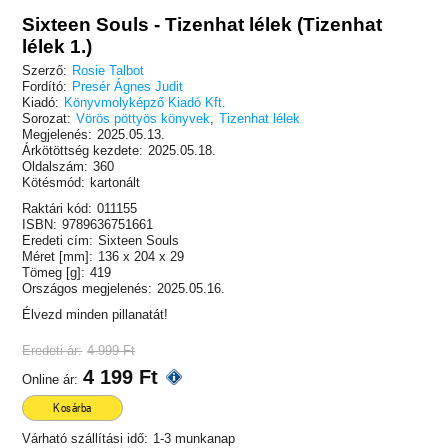
Sixteen Souls - Tizenhat lélek (Tizenhat
lélek 1.)
Szerző:
Rosie Talbot
Fordító:
Presér Ágnes Judit
Kiadó:
Könyvmolyképző Kiadó Kft.
Sorozat:
Vörös pöttyös könyvek
,
Tizenhat lélek
Megjelenés:
2025.05.13.
Árkötöttség kezdete:
2025.05.18.
Oldalszám:
360
Kötésmód:
kartonált
Raktári kód:
011155
ISBN:
9789636751661
Eredeti cím:
Sixteen Souls
Méret [mm]:
136 x 204 x 29
Tömeg [g]:
419
Országos megjelenés:
2025.05.16.
Élvezd minden pillanatát!
Eredeti ár:
4 999 Ft
4 199 Ft
Online ár:
Kosárba
Várható szállítási idő:
1-3 munkanap