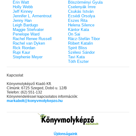
Erin Watt
Böszörményi Gyula
Holly Webb
Cselenyák Imre
Jeff Kinney
Csukás István
Jennifer L. Armentrout
Ecsédi Orsolya
Jenny Han
Eszes Rita
Leigh Bardugo
Helena Silence
Maggie Stiefvater
Kántor Kata
Penelope Ward
On Sai
Rachel Renee Russell
Rácz-Stefán Tibor
Rachel van Dyken
Róbert Katalin
Rick Riordan
Spirit Bliss
Rupi Kaur
Szélesi Sándor
Stephenie Meyer
Tavi Kata
Tóth Eszter
Kapcsolat
Könyvmolyképző Kiadó Kft.
Címünk: 6725 Szeged, Dobó u. 12/B
Telefon: (62) 551-132
Könyvrendeléssel kapcsolatos információk:
markabolt@konyvmolykepzo.hu
Újdonságaink