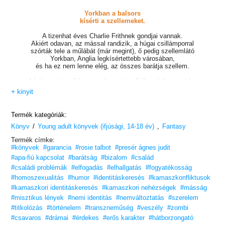
Yorkban a balsors
kísérti a szellemeket.
A tizenhat éves Charlie Frithnek gondjai vannak.
Akiért odavan, az mással randizik, a húgai csillámporral
szórták tele a műlábát (már megint), ő pedig szellemlátó
Yorkban, Anglia legkísértettebb városában,
és ha ez nem lenne elég, az összes barátja szellem.
A helyzetet tovább rontja, hogy úgy tűnik, rejtélyes módon
nevezetes szellemek tűnnek el York szellemjárta utcáiról és
+ kinyit
sikátoraiból.
Charlie elhatározza, hogy nem avatkozik bele, de Sam, a város új,
irritáló látója azt várja tőle, hogy járjon utána, hogy ki – vagy mi –
Termék kategóriák:
a felelős, és fedje fel az eltűnések mögött álló sötét titkot.
/
,
Könyv
Young adult könyvek (ifjúsági, 14-18 év)
Fantasy
De amikor Charlie egyik szellem barátja eltűnik, a fiúnak végképp
Termék címke:
nem marad más választása, mint szembenézni az árnyakkal –
#könyvek
#garancia
#rosie talbot
#presér ágnes judit
és a Sam iránti egyre erősödő érzéseivel. A fiúknak mindent
kockára kell tenniük, hogy megmentsék York szellemeit,
#apa-fiú kapcsolat
#barátság
#bizalom
#család
mert ez az ellenfél semmitől sem riad vissza, hogy véghez vigye
#családi problémák
#elfogadás
#elhallgatás
#fogyatékosság
pusztító tervét. Túlvilági életeket kockáztatnak,
#homoszexualitás
#humor
#identitáskeresés
#kamaszkonfliktusok
és Charlie kifut az időből…
#kamaszkori identitáskeresés
#kamaszkori nehézségek
#másság
Tökéletes választás, ha szereted az olyan könyveket,
#misztikus lények
#nemi identitás
#nemváltoztatás
#szerelem
mint a
Ninth House – A kilencedik ház
.”
– Rory Michaelson, író
#titkolózás
#történelem
#transzneműség
#veszély
#zombi
„Határtalanul okos, szívből jövő, queer történet. Talbot valami
#csavaros
#drámai
#érdekes
#erős karakter
#hátborzongató
borzongatóan élvezeteset alkotott!”
– Adam Sass, bestsellerszerző