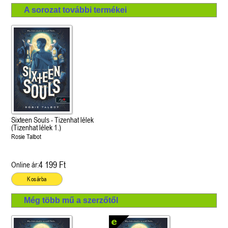
A sorozat további termékei
Sixteen Souls - Tizenhat lélek
(Tizenhat lélek 1.)
Rosie Talbot
4 199 Ft
Online ár:
Kosárba
Még több mű a szerzőtől