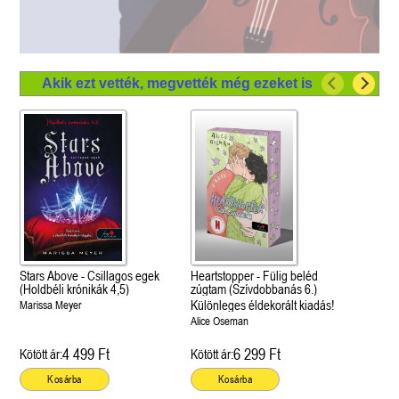
Akik ezt vették, megvették még ezeket is
Stars Above - Csillagos egek
Heartstopper - Fülig beléd
(Holdbéli krónikák 4,5)
zúgtam (Szívdobbanás 6.)
Különleges éldekorált kiadás!
Marissa Meyer
Alice Oseman
4 499 Ft
6 299 Ft
Kötött ár:
Kötött ár:
Kosárba
Kosárba