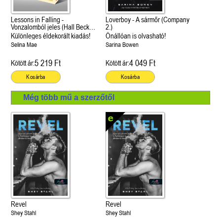
Lessons in Falling -
Loverboy - A sármőr (Company
Vonzalomból jeles (Hall Beck
2.)
University 3.)
Különleges éldekorált kiadás!
Önállóan is olvasható!
Selina Mae
Sarina Bowen
5 219 Ft
4 049 Ft
Kötött ár:
Kötött ár:
Kosárba
Kosárba
Még több mű a szerzőtől
Revel
Revel
Shey Stahl
Shey Stahl