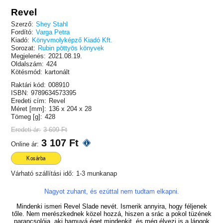
Revel
Szerző:
Shey Stahl
Fordító:
Varga Petra
Kiadó:
Könyvmolyképző Kiadó Kft.
Sorozat:
Rubin pöttyös könyvek
Megjelenés:
2021.08.19.
Oldalszám:
424
Kötésmód:
kartonált
Raktári kód:
008910
ISBN:
9789634573395
Eredeti cím:
Revel
Méret [mm]:
136 x 204 x 28
Tömeg [g]:
428
Eredeti ár:
3 699 Ft
3 107 Ft
Online ár:
Kosárba
Várható szállítási idő:
1-3 munkanap
Nagyot zuhant,
és ezúttal nem tudtam elkapni.
Mindenki ismeri Revel Slade nevét. Ismerik annyira, hogy féljenek
tőle. Nem merészkednek közel hozzá, hiszen a srác a pokol tüzének
parancsolója, aki hamuvá éget mindenkit, és még élvezi is a lángok