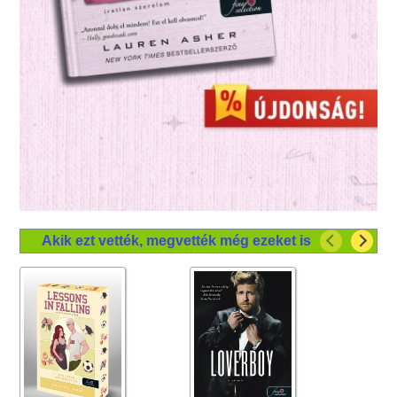
Akik ezt vették, megvették még ezeket is