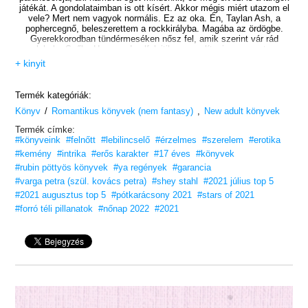
játékát.
A gondolataimban is ott kísért. Akkor mégis miért utazom el
vele?
Mert nem vagyok normális.
Ez az oka.
Én, Taylan Ash, a
pophercegnő, beleszerettem a rockkirályba. Magába az ördögbe.
Gyerekkorodban tündérmeséken nősz fel, amik szerint vár rád
valahol a Szőke Herceg; de elfelejtik megemlíteni a gonoszt – a
rejtőző szörnyeteget. Nem figyelmeztetnek, hogy a csábos szem és
+ kinyit
a rekedt, mély hang álcája mögött mi rejtőzik. Elvakított a
szenvedély, így nem láttam, mi történik, amíg már nem volt visszaút.
Amikor kikerültem a bűvköréből, nem maradt belőlem semmi.
Ő nem
Termék kategóriák:
fog belém szeretni.
Kizárt.
Esélyem sincs.
Micsoda ostoba ötlet,
/
,
Könyv
Romantikus könyvek (nem fantasy)
hogy belém szerethet!
De mégis megtörtént.
New adult könyvek
Termék címke:
„Fájdalmas olvasmány, lassan perzsel a benne felgyülemlő
#könyveink
#felnőtt
#lebilincselő
#érzelmes
#szerelem
#erotika
szenvedélytől és érzelemtől. Mind szeretjük a kissé megtört
rosszfiúkat, akiknek helyre kell hozni az életét, és mi akarunk lenni
#kemény
#intrika
#erős karakter
#17 éves
#könyvek
azok, akik megteszik ezt nekik. Revel pontosan ilyen volt nekem,
#rubin pöttyös könyvek
#ya regények
#garancia
ezért is ragadott meg a történet, elejétől a végéig.”
– The Book
#varga petra (szül. kovács petra)
#shey stahl
#2021 július top 5
Whisperer/amazon.com –
#2021 augusztus top 5
#pótkarácsony 2021
#stars of 2021
Szereted az érzéki, de tartalmas könyveket?
Vidd haza
#forró téli pillanatok
#nőnap 2022
#2021
nyugodtan, tetszeni fog!
16 éves kortól ajánljuk!