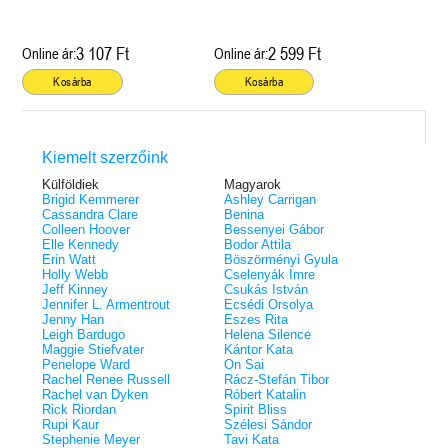
3 107 Ft
2 599 Ft
Online ár:
Online ár:
Kosárba
Kosárba
Kiemelt szerzőink
Külföldiek
Magyarok
Brigid Kemmerer
Ashley Carrigan
Cassandra Clare
Benina
Colleen Hoover
Bessenyei Gábor
Elle Kennedy
Bodor Attila
Erin Watt
Böszörményi Gyula
Holly Webb
Cselenyák Imre
Jeff Kinney
Csukás István
Jennifer L. Armentrout
Ecsédi Orsolya
Jenny Han
Eszes Rita
Leigh Bardugo
Helena Silence
Maggie Stiefvater
Kántor Kata
Penelope Ward
On Sai
Rachel Renee Russell
Rácz-Stefán Tibor
Rachel van Dyken
Róbert Katalin
Rick Riordan
Spirit Bliss
Rupi Kaur
Szélesi Sándor
Stephenie Meyer
Tavi Kata