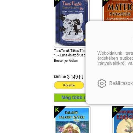
TacsiTesók Titkos Társasága
Macbeth leleplezésén
Weboldalunk tar
1. – Luna és az őrült doki esete
(Mateknyomozók 6.)
érdekében sütiket
Bessenyei Gábor
Daniel Kenney, Emily
irányelveinkről, v
3 149 Ft
2 699 Ft
Kötött ár:
Kötött ár:
Beállítások
Kosárba
Kosárba
Még több mű a szerzőtől