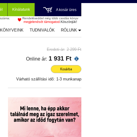
él
Kínálatunk
A kosár üres
 száma:
Rendeléseddel még több csodás könyv
megjelenését támogatod.
Köszönjük!
-KÖNYVEINK
TUDNIVALÓK
RÓLUNK
Eredeti ár:
2 299 Ft
1 931 Ft
Online ár:
Kosárba
Várható szállítási idő:
1-3 munkanap