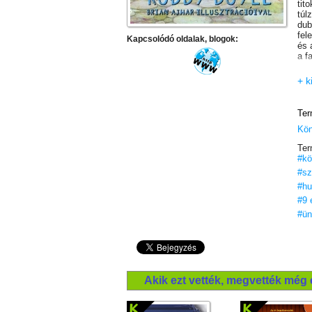
tit
túl
dub
fel
Kapcsolódó oldalak, blogok:
és 
a f
+ k
Ter
Kö
Ter
#kö
#sz
#h
#9 
#ün
Akik ezt vették, megvették még 