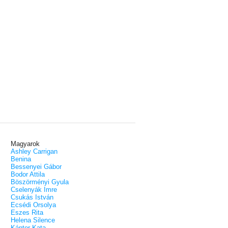
Magyarok
Ashley Carrigan
Benina
Bessenyei Gábor
Bodor Attila
Böszörményi Gyula
Cselenyák Imre
Csukás István
Ecsédi Orsolya
Eszes Rita
Helena Silence
Kántor Kata