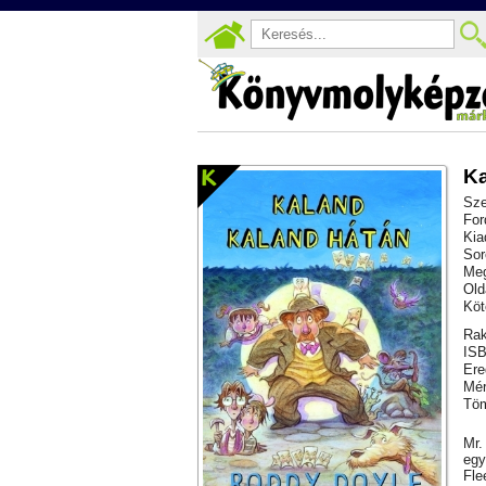
Ka
Sze
For
Kia
Sor
Meg
Old
Köt
Rak
ISB
Ere
Mér
Töm
Mr.
egy
Fle