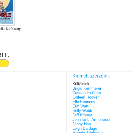
i a karácsonyt
31 Ft
Kiemelt szerzőink
Külföldiek
Brigid Kemmerer
Cassandra Clare
Colleen Hoover
Elle Kennedy
Erin Watt
Holly Webb
Jeff Kinney
Jennifer L. Armentrout
Jenny Han
Leigh Bardugo
Maggie Stiefvater