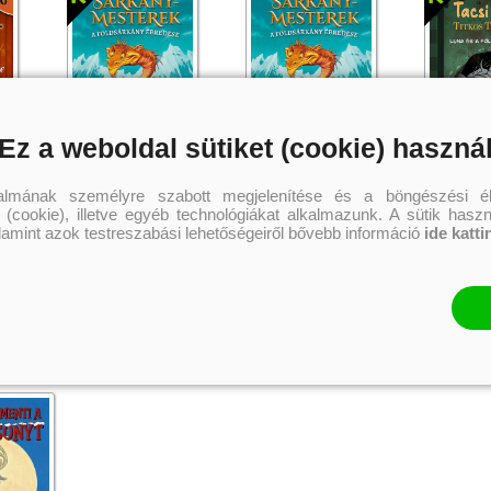
Ez a weboldal sütiket (cookie) haszná
ek esete
A Földsárkány ébredése
A Földsárkány ébredése
TacsiTesók 
talmának személyre szabott megjelenítése és a böngészési él
(Sárkánymesterek 1.)
(Sárkánymesterek 1.)
2. - Luna és 
 (cookie), illetve egyéb technológiákat alkalmazunk. A sütik hasz
 Boever
Tracey West
Tracey West
Bessenyei G
alamint azok testreszabási lehetőségeiről bővebb információ
ide katti
3 059 Ft
2 069 Ft
3 
Kötött ár:
Kötött ár:
Kötött ár:
Kosárba
Kosárba
Kosár