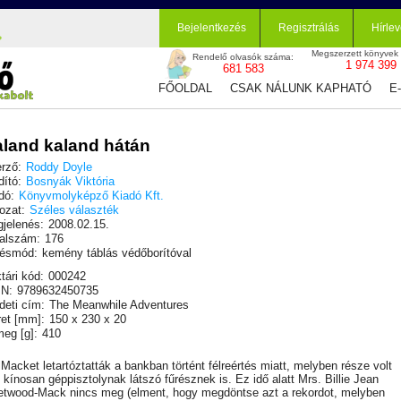
Bejelentkezés
Regisztrálás
Hírlev
Megszerzett könyvek
Rendelő olvasók száma:
1 974 399
681 583
FŐOLDAL
CSAK NÁLUNK KAPHATÓ
E
land kaland hátán
rző:
Roddy Doyle
dító:
Bosnyák Viktória
dó:
Könyvmolyképző Kiadó Kft.
ozat:
Széles választék
jelenés:
2008.02.15.
alszám:
176
ésmód:
kemény táblás védőborítóval
tári kód:
000242
N:
9789632450735
deti cím:
The Meanwhile Adventures
et [mm]:
150 x 230 x 20
eg [g]:
410
 Macket letartóztatták a bankban történt félreértés miatt, melyben része volt
 kínosan géppisztolynak látszó fűrésznek is. Ez idő alatt Mrs. Billie Jean
etwood-Mack nincs meg (elment, hogy megdöntse azt a rekordot, melyben