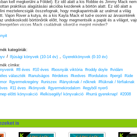
okban kell megkerülni a Földet). Ez idő alatt a kis Robbie és Jimmy Mack nem
zottan praktikus alagútásási akcióba kezdenek a börtön alatt. Ez idő alatt a
lini meztelencsigák összefognak, hogy megkaparintsák az uralmat a világ
ett. Vajon Rover a kutya, és a kis Kayla Mack el tud-e osonni az árvasintérek
az undokoskodó börtönőrök előtt, hogy megmentsék a papát és a világot, vaj
alrengetően vicces Mack családnak sikerül-e megint minden?
inyit
mék kategóriák:
/
,
nyv
Ifjúsági könyvek (10-14 év)
Gyerekkönyvek (0-10 év)
mék címke:
nyveink
#8 éves
#10 éves
#bosnyák viktória
#roddy doyle
#vidám
éles választék
#tanulságos
#érdekes
#kedves
#fordulatos
#pergő
#üde
umor
#gyermekregény
#uniszex
#lányoknak / nőknek
#fiúknak / férfiaknak
éves
#11 éves
#könyvek
#gyermekirodalom
#egyből nyerő
nep előtti könyvakció
#lelkisegély! könyvakció
#hurrá gyereknap!
#2008
ezeket is