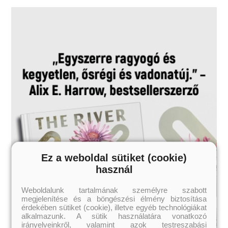
Ez a weboldal sütiket (cookie)
használ
Weboldalunk tartalmának személyre szabott
megjelenítése és a böngészési élmény biztosítása
érdekében sütiket (cookie), illetve egyéb technológiákat
alkalmazunk. A sütik használatára vonatkozó
irányelveinkről, valamint azok testreszabási