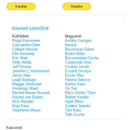
Kosárba
Kosárba
Kiemelt szerzőink
Külföldiek
Magyarok
Brigid Kemmerer
Ashley Carrigan
Cassandra Clare
Benina
Colleen Hoover
Bessenyei Gábor
Elle Kennedy
Bodor Attila
Erin Watt
Böszörményi Gyula
Holly Webb
Cselenyák Imre
Jeff Kinney
Csukás István
Jennifer L. Armentrout
Ecsédi Orsolya
Jenny Han
Eszes Rita
Leigh Bardugo
Helena Silence
Maggie Stiefvater
Kántor Kata
Penelope Ward
On Sai
Rachel Renee Russell
Rácz-Stefán Tibor
Rachel van Dyken
Róbert Katalin
Rick Riordan
Spirit Bliss
Rupi Kaur
Szélesi Sándor
Stephenie Meyer
Tavi Kata
Tóth Eszter
Kapcsolat