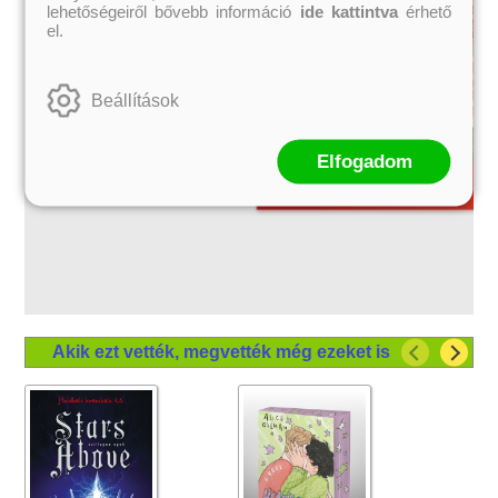
lehetőségeiről bővebb információ
ide kattintva
érhető
el.
Beállítások
Elfogadom
Akik ezt vették, megvették még ezeket is