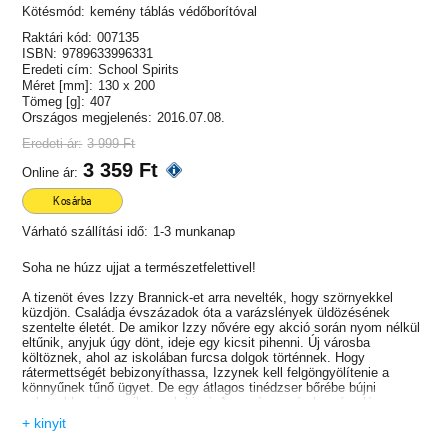
Kötésmód:
kemény táblás védőborítóval
Raktári kód:
007135
ISBN:
9789633996331
Eredeti cím:
School Spirits
Méret [mm]:
130 x 200
Tömeg [g]:
407
Országos megjelenés:
2016.07.08.
Eredeti ár:
3 999 Ft
3 359 Ft
Online ár:
Kosárba
Várható szállítási idő:
1-3 munkanap
Soha ne húzz ujjat a természetfelettivel!
A tizenöt éves Izzy Brannick-et arra nevelték, hogy szörnyekkel
küzdjön. Családja évszázadok óta a varázslények üldözésének
szentelte életét. De amikor Izzy nővére egy akció során nyom nélkül
eltűnik, anyjuk úgy dönt, ideje egy kicsit pihenni. Új városba
költöznek, ahol az iskolában furcsa dolgok történnek. Hogy
rátermettségét bebizonyíthassa, Izzynek kell felgöngyölítenie a
könnyűnek tűnő ügyet. De egy átlagos tinédzser bőrébe bújni
nehezebb, mint amilyennek hiszi. A magányos és kemény lány
tapasztalatlan a barátságok terén, és akkor még nem is beszéltünk a
+ kinyit
szerelmi ügyekről… Vajon képes annyira megbízni új barátaiban,
hogy elfogadja segítségüket, mielőtt még több embernek baja esik?