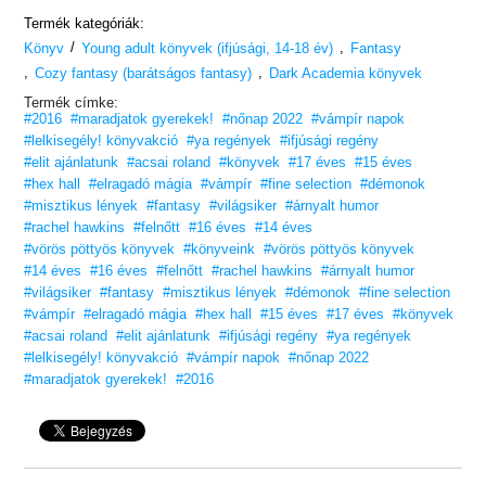
Rachel Hawkins regénye ismét hozza a Hex Hall-sorozattól
Termék kategóriák:
megszokott fanyar humort és bájt.
/
,
Könyv
Young adult könyvek (ifjúsági, 14-18 év)
Fantasy
Készülj fel még több titokra, varázslatra és románcra!
,
,
Cozy fantasy (barátságos fantasy)
Dark Academia könyvek
Termék címke:
#2016
#maradjatok gyerekek!
#nőnap 2022
#vámpír napok
#lelkisegély! könyvakció
#ya regények
#ifjúsági regény
#elit ajánlatunk
#acsai roland
#könyvek
#17 éves
#15 éves
#hex hall
#elragadó mágia
#vámpír
#fine selection
#démonok
#misztikus lények
#fantasy
#világsiker
#árnyalt humor
#rachel hawkins
#felnőtt
#16 éves
#14 éves
#vörös pöttyös könyvek
#könyveink
#vörös pöttyös könyvek
#14 éves
#16 éves
#felnőtt
#rachel hawkins
#árnyalt humor
#világsiker
#fantasy
#misztikus lények
#démonok
#fine selection
#vámpír
#elragadó mágia
#hex hall
#15 éves
#17 éves
#könyvek
#acsai roland
#elit ajánlatunk
#ifjúsági regény
#ya regények
#lelkisegély! könyvakció
#vámpír napok
#nőnap 2022
#maradjatok gyerekek!
#2016