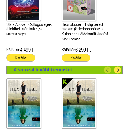
Stars Above - Csillagos egek
Heartstopper - Fülig beléd
(Holdbéli krónikák 4,5)
zúgtam (Szívdobbanás 6.)
Különleges éldekorált kiadás!
Marissa Meyer
Alice Oseman
4 499 Ft
6 299 Ft
Kötött ár:
Kötött ár:
Kosárba
Kosárba
A sorozat további termékei