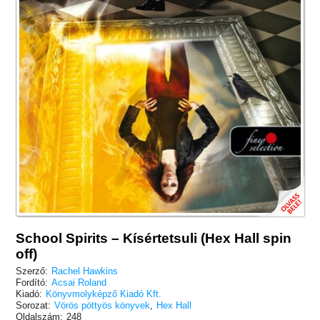
School Spirits – Kísértetsuli (Hex Hall spin
off)
Szerző:
Rachel Hawkins
Fordító:
Acsai Roland
Kiadó:
Könyvmolyképző Kiadó Kft.
Sorozat:
Vörös pöttyös könyvek
,
Hex Hall
Oldalszám:
248