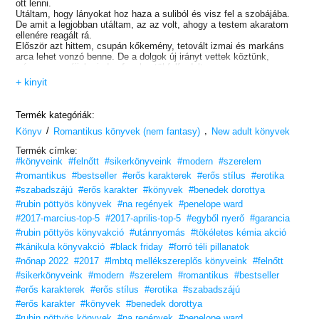
ott lenni.
Utáltam, hogy lányokat hoz haza a suliból és visz fel a szobájába.
De amit a legjobban utáltam, az az volt, ahogy a testem akaratom
ellenére reagált rá.
Először azt hittem, csupán kőkemény, tetovált izmai és markáns
arca lehet vonzó benne. De a dolgok új irányt vettek köztünk,
mígnem egy éjjel minden fenekestül felfordult.
Aztán épp olyan gyorsan, ahogy betoppant az életembe, már vissza
+ kinyit
is ment Kaliforniába.
Évek teltek el, mire újra láttam Elec-et.
Amikor a tragédia lesújtott a családunkra, újra szembe kellett
Termék kategóriák:
néznem vele.
/
,
És szent ég, a kamasz, akiért egykor megőrültem, most férfivá érett,
Könyv
Romantikus könyvek (nem fantasy)
New adult könyvek
aki egyenesen az eszemet vette!
Termék címke:
Volt egy olyan érzésem, hogy megint darabokra törik majd a szívem.
#könyveink
#felnőtt
#sikerkönyveink
#modern
#szerelem
#romantikus
#bestseller
#erős karakterek
#erős stílus
#erotika
#szabadszájú
#erős karakter
#könyvek
#benedek dorottya
#rubin pöttyös könyvek
#na regények
#penelope ward
#2017-marcius-top-5
#2017-aprilis-top-5
#egyből nyerő
#garancia
#rubin pöttyös könyvakció
#utánnyomás
#tökéletes kémia akció
#kánikula könyvakció
#black friday
#forró téli pillanatok
#nőnap 2022
#2017
#lmbtq mellékszereplős könyveink
#felnőtt
#sikerkönyveink
#modern
#szerelem
#romantikus
#bestseller
#erős karakterek
#erős stílus
#erotika
#szabadszájú
#erős karakter
#könyvek
#benedek dorottya
#rubin pöttyös könyvek
#na regények
#penelope ward