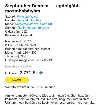
Stepbrother Dearest – Legdrágább
mostohabátyám
Szerző:
Penelope Ward
Fordító:
Benedek Dorottya
Kiadó:
Könyvmolyképző Kiadó Kft.
Sorozat:
Rubin pöttyös könyvek
Oldalszám:
312
Kötésmód:
kartonált
Raktári kód:
007474
ISBN:
9789633997499
Eredeti cím:
Stepbrother Dearest
Méret [mm]:
130 x 200
Tömeg [g]:
366
Országos megjelenés:
2017.05.19.
Eredeti ár:
3 299 Ft
2 771 Ft
Online ár:
Kosárba
Várható szállítási idő:
1-3 munkanap
Amikor a mostohabátyám, Elec a gimi utolsó évében hozzánk
költözött, nem voltam felkészülve arra, hogy mekkora szemét.
Utáltam, hogy bunkón viselkedik velem csak azért, mert nem akar