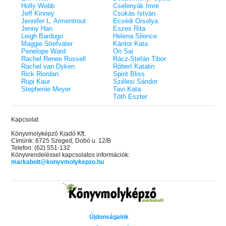
Holly Webb
Cselenyák Imre
Jeff Kinney
Csukás István
Jennifer L. Armentrout
Ecsédi Orsolya
Jenny Han
Eszes Rita
Leigh Bardugo
Helena Silence
Maggie Stiefvater
Kántor Kata
Penelope Ward
On Sai
Rachel Renee Russell
Rácz-Stefán Tibor
Rachel van Dyken
Róbert Katalin
Rick Riordan
Spirit Bliss
Rupi Kaur
Szélesi Sándor
Stephenie Meyer
Tavi Kata
Tóth Eszter
Kapcsolat
Könyvmolyképző Kiadó Kft.
Címünk: 6725 Szeged, Dobó u. 12/B
Telefon: (62) 551-132
Könyvrendeléssel kapcsolatos információk:
markabolt@konyvmolykepzo.hu
Újdonságaink