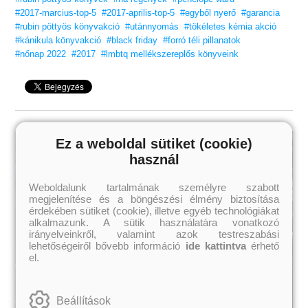
#2017-marcius-top-5
#2017-aprilis-top-5
#egyből nyerő
#garancia
#rubin pöttyös könyvakció
#utánnyomás
#tökéletes kémia akció
#kánikula könyvakció
#black friday
#forró téli pillanatok
#nőnap 2022
#2017
#lmbtq mellékszereplős könyveink
Ez a weboldal sütiket (cookie)
használ
Weboldalunk tartalmának személyre szabott
megjelenítése és a böngészési élmény biztosítása
érdekében sütiket (cookie), illetve egyéb technológiákat
alkalmazunk. A sütik használatára vonatkozó
irányelveinkről, valamint azok testreszabási
lehetőségeiről bővebb információ
ide kattintva
érhető
el.
Beállítások