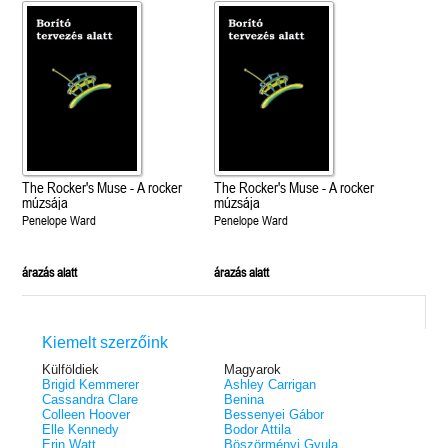
The Rocker's Muse - A rocker
The Rocker's Muse - A rocker
múzsája
múzsája
Penelope Ward
Penelope Ward
árazás alatt
árazás alatt
Kiemelt szerzőink
Külföldiek
Magyarok
Brigid Kemmerer
Ashley Carrigan
Cassandra Clare
Benina
Colleen Hoover
Bessenyei Gábor
Elle Kennedy
Bodor Attila
Erin Watt
Böszörményi Gyula