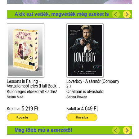
Akik ezt vették, megvették még ezeket is
Lessons in Falling -
Loverboy - A sármőr (Company
Vonzalomból jeles (Hall Beck
2.)
University 3.)
Különleges éldekorált kiadás!
Önállóan is olvasható!
Selina Mae
Sarina Bowen
5 219 Ft
4 049 Ft
Kötött ár:
Kötött ár:
Kosárba
Kosárba
Még több mű a szerzőtől