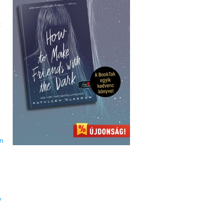
t
n
n
y