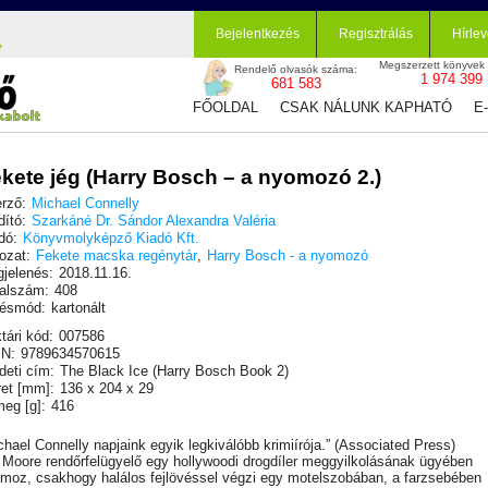
Bejelentkezés
Regisztrálás
Hírlev
Megszerzett könyvek
Rendelő olvasók száma:
1 974 399
681 583
FŐOLDAL
CSAK NÁLUNK KAPHATÓ
E
kete jég (Harry Bosch – a nyomozó 2.)
rző:
Michael Connelly
dító:
Szarkáné Dr. Sándor Alexandra Valéria
dó:
Könyvmolyképző Kiadó Kft.
ozat:
Fekete macska regénytár
,
Harry Bosch - a nyomozó
jelenés:
2018.11.16.
alszám:
408
ésmód:
kartonált
tári kód:
007586
N:
9789634570615
deti cím:
The Black Ice (Harry Bosch Book 2)
et [mm]:
136 x 204 x 29
eg [g]:
416
chael Connelly napjaink egyik legkiválóbb krimiírója.” (Associated Press)
 Moore rendőrfelügyelő egy hollywoodi drogdíler meggyilkolásának ügyében
moz, csakhogy halálos fejlövéssel végzi egy motelszobában, a farzsebében