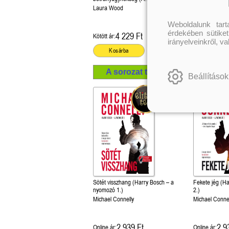
botrányügynökség 1.)
Laura Wood
Sarah A. Denzil
Weboldalunk tar
érdekében sütiket
4 229 Ft
4 499 Ft
Kötött ár:
Kötött ár:
irányelveinkről, v
Kosárba
Kosárba
A sorozat további termékei
Beállítások
Sötét visszhang (Harry Bosch – a
Fekete jég (H
nyomozó 1.)
2.)
Michael Connelly
Michael Connel
2 939 Ft
2 9
Online ár:
Online ár: