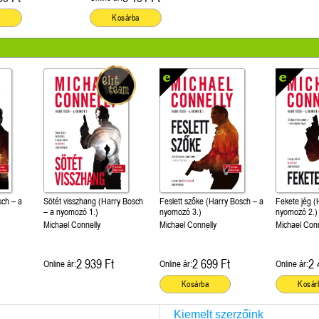
Kosárba
sch – a
Sötét visszhang (Harry Bosch
Feslett szőke (Harry Bosch – a
Fekete jég (
– a nyomozó 1.)
nyomozó 3.)
nyomozó 2.)
Michael Connelly
Michael Connelly
Michael Conn
2 939 Ft
2 699 Ft
2 
Online ár:
Online ár:
Online ár:
Kosárba
Kosár
Kiemelt szerzőink