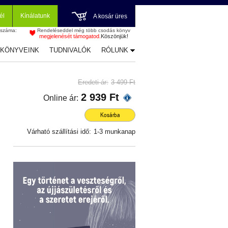
él
Kínálatunk
A kosár üres
 száma:
Rendeléseddel még több csodás könyv
megjelenését támogatod.
Köszönjük!
-KÖNYVEINK
TUDNIVALÓK
RÓLUNK
Eredeti ár:
3 499 Ft
2 939 Ft
Online ár:
Kosárba
Várható szállítási idő:
1-3 munkanap