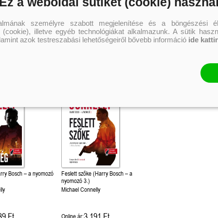
Ez a weboldal sütiket (cookie) haszná
Különleges éldekorált kiadás!
Dot Hutchison
Mike Omer
Dot Hutchison
talmának személyre szabott megjelenítése és a böngészési él
 (cookie), illetve egyéb technológiákat alkalmazunk. A sütik hasz
5 543 Ft
5 543 Ft
5 
Online ár:
Online ár:
Online ár:
alamint azok testreszabási lehetőségeiről bővebb információ
ide katti
Kosárba
Kosárba
Kosár
arry Bosch – a nyomozó
Feslett szőke (Harry Bosch – a
nyomozó 3.)
ly
Michael Connelly
39 Ft
3 191 Ft
Online ár: