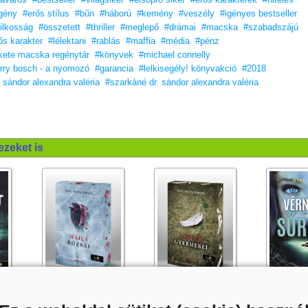
gény
#erős stílus
#bűn
#háború
#kemény
#veszély
#igényes bestseller
ilkosság
#összetett
#thriller
#meglepő
#drámai
#macska
#szabadszájú
ős karakter
#lélektani
#rablás
#maffia
#média
#pénz
kete macska regénytár
#könyvek
#michael connelly
rry bosch - a nyomozó
#garancia
#lelkisegély! könyvakció
#2018
. sándor alexandra valéria
#szarkáné dr. sándor alexandra valéria
ezeket is
éma
Május rózsái (A gyűjtő 2.)
A nyár gyermekei (A gyűjtő 3.)
Vérnél is sű
Különleges éldekorált kiadás!
3.)