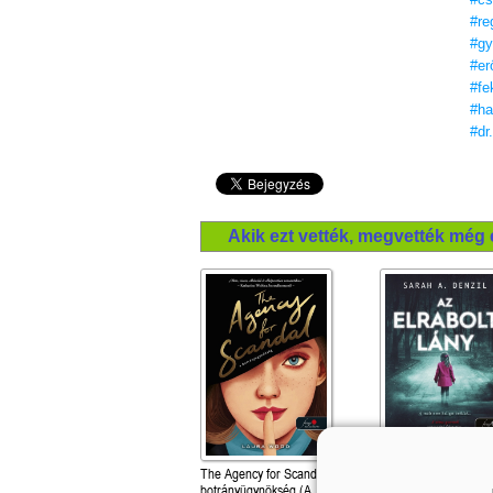
#re
#gy
#er
#fe
#ha
#dr
Akik ezt vették, megvették még 
The Agency for Scandal - A
Az elrabolt lány (A n
botrányügynökség (A
gyermek 2.)