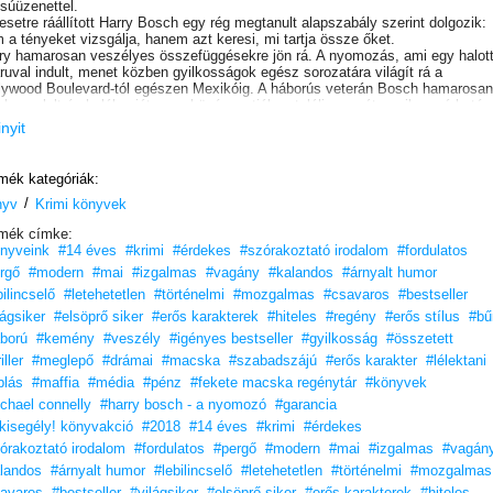
súüzenettel.
esetre ráállított Harry Bosch egy rég megtanult alapszabály szerint dolgozik:
 a tényeket vizsgálja, hanem azt keresi, mi tartja össze őket.
ry hamarosan veszélyes összefüggésekre jön rá. A nyomozás, ami egy halot
ruval indult, menet közben gyilkosságok egész sorozatára világít rá a
lywood Boulevard-tól egészen Mexikóig. A háborús veterán Bosch hamarosan
 bonyolult és halálos játszma középpontjában találja magát, amiben várhatóa
esz a következő áldozat.
inyit
hetetlenül valóságos és lebilincselően sötét.” (Houston Chronicles)
zetett, pörgős krimi, tele váratlan fordulatokkal és egy kemény, de szeretetre
yó, bátor, de nem vakmerő, magányos, de nem magának való vérbeli
mék kategóriák:
mozóval. Ha úgy tetszik, a 21. század új Philip Marlowe-jával.
/
ts meg vele egy újabb izgalmas ügyet!
nyv
Krimi könyvek
mék címke:
nyveink
#14 éves
#krimi
#érdekes
#szórakoztató irodalom
#fordulatos
rgő
#modern
#mai
#izgalmas
#vagány
#kalandos
#árnyalt humor
bilincselő
#letehetetlen
#történelmi
#mozgalmas
#csavaros
#bestseller
lágsiker
#elsöprő siker
#erős karakterek
#hiteles
#regény
#erős stílus
#bű
ború
#kemény
#veszély
#igényes bestseller
#gyilkosság
#összetett
iller
#meglepő
#drámai
#macska
#szabadszájú
#erős karakter
#lélektani
blás
#maffia
#média
#pénz
#fekete macska regénytár
#könyvek
chael connelly
#harry bosch - a nyomozó
#garancia
lkisegély! könyvakció
#2018
#14 éves
#krimi
#érdekes
órakoztató irodalom
#fordulatos
#pergő
#modern
#mai
#izgalmas
#vagán
landos
#árnyalt humor
#lebilincselő
#letehetetlen
#történelmi
#mozgalmas
avaros
#bestseller
#világsiker
#elsöprő siker
#erős karakterek
#hiteles