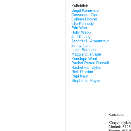
Külföldiek
Brigid Kemmerer
Cassandra Clare
Colleen Hoover
Elle Kennedy
Erin Watt
Holly Webb
Jeff Kinney
Jennifer L. Armentrout
Jenny Han
Leigh Bardugo
Maggie Stiefvater
Penelope Ward
Rachel Renee Russell
Rachel van Dyken
Rick Riordan
Rupi Kaur
Stephenie Meyer
Kapcsolat
Könyvmolyképz
Címünk: 6725
Telefon: (62)