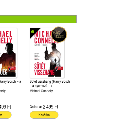
Harry Bosch – a
Sötét visszhang (Harry Bosch
– a nyomozó 1.)
elly
Michael Connelly
499 Ft
2 499 Ft
Online ár:
ba
Kosárba