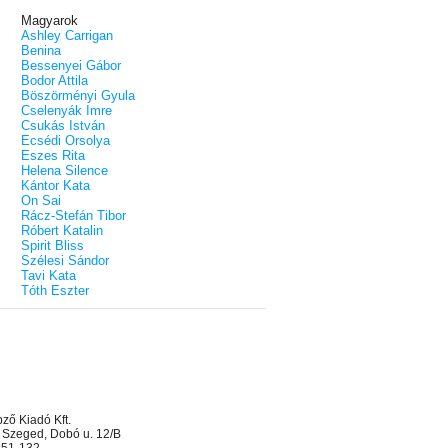
Magyarok
Ashley Carrigan
Benina
Bessenyei Gábor
Bodor Attila
Böszörményi Gyula
Cselenyák Imre
Csukás István
Ecsédi Orsolya
Eszes Rita
Helena Silence
Kántor Kata
On Sai
Rácz-Stefán Tibor
Róbert Katalin
Spirit Bliss
Szélesi Sándor
Tavi Kata
Tóth Eszter
ő Kiadó Kft.
 Szeged, Dobó u. 12/B
 551-132