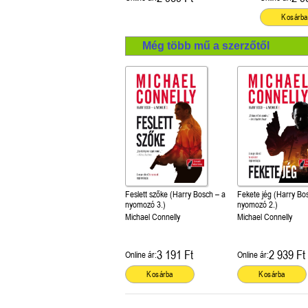
Kosárba
Még több mű a szerzőtől
Feslett szőke (Harry Bosch – a
Fekete jég (Harry Bo
nyomozó 3.)
nyomozó 2.)
Michael Connelly
Michael Connelly
3 191 Ft
2 939 Ft
Online ár:
Online ár:
Kosárba
Kosárba