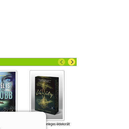
rűbb (Zoe Bentley
Verity – Különleges éldekorált
kiadás!