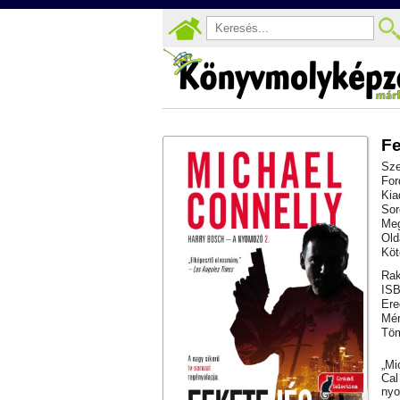
Fe
Sze
For
Kia
Sor
Meg
Old
Köt
Rak
ISB
Ere
Mér
Töm
„Mi
Cal
nyo