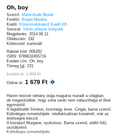
Oh, boy
Szerző:
Marie-Aude Murail
Fordító:
Burján Monika
Kiadó:
Könyvmolyképző Kiadó Kft.
Sorozat:
Vörös pöttyös könyvek
Megjelenés:
2014.06.11.
Oldalszám:
192
Kötésmód:
kartonált
Raktári kód:
006282
ISBN:
9789632455716
Eredeti cím:
Oh, boy
Tömeg [g]:
231
Eredeti ár:
1 999 Ft
1 679 Ft
Online ár:
Három testvér néhány órája magukra maradt a világban,
de megesküdtek, hogy soha senki nem választhatja el őket
egymástól.
A legidősebb Siméon, tizennégy éves. Cingár, barna szemű.
Különleges ismertetőjele: intellektuálisan koraérett, már az
érettségire készül.
A középső Morgane, nyolcéves. Barna szemű, elálló fülű,
osztályelső.
Különleges ismertetőjele: