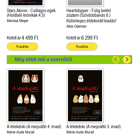
Stars Above - Csillagos egek
Heartstopper - Fülig beléd
(Holdbéli krónikák 4,5)
zúgtam (Szívdobbanás 6.)
Különleges éldekorált kiadás!
Marissa Meyer
Alice Oseman
4 499 Ft
6 299 Ft
Kötött ár:
Kötött ár:
Kosárba
Kosárba
Még több mű a szerzőtől
A lélekdoki (A megváltó 4. évad)
A lélekdoki (A megváltó 3. évad)
Marie-Aude Murail
Marie-Aude Murail