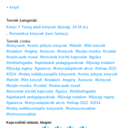
a felnőttek minduntalan elfeledkeznek a létezéséről.
A legkisebb Venise, ötéves. Kék szemű, szőke, elragadóan bájos.
+ kinyit
Olyan kislány, amilyet mindenki szeretne magának. Különleges
ismertetőjele:
forró szerelmi történeteket játszik el a Barbie babáival.
Termék kategóriák:
A Morlevent gyerekek nem hajlandók a sorsukat az első jöttment
/
szociális asszisztensre bízni.
Könyv
Young adult könyvek (ifjúsági, 14-18 év)
Az a cél hajtja őket, hogy kikerüljenek a gyermekotthonból,
,
Romantikus könyvek (nem fantasy)
ahová elhelyezték őket, és családra leljenek.
Két személy lehetne a gyámjuk. Csakhogy eleinte egyiknek sem
Termék címke:
fűlik hozzá a foga.
#könyveink
#vörös pöttyös könyvek
#felnőtt
#film készült
Aztán meg egyszerre mindkettőnek. De az egyik nem túl
#irodalom
#regény
#uniszex
#könyvek
#burján monika
#család
rokonszenves, a másik meg felelőtlen, ráadásul…
Ja igen! És ez a két személy ki nem állhatja egymást.
#marie-aude murail
#testvérek közötti kapcsolat
#gyász
#örökbefogadás
#ajánlataink pedagógusoknak
#ifjúsági irodalom
#ifjúsági regény
#garancia
#könyvadaptációk akció
#nőnap 2022
#2014
#lmbtq mellékszereplős könyveink
#vörös pöttyös könyvek
#felnőtt
#film készült
#irodalom
#regény
#uniszex
#könyvek
#burján monika
#család
#marie-aude murail
#testvérek közötti kapcsolat
#gyász
#örökbefogadás
#ajánlataink pedagógusoknak
#ifjúsági irodalom
#ifjúsági regény
#garancia
#könyvadaptációk akció
#nőnap 2022
#2014
#lmbtq mellékszereplős könyveink
#homoszexualitás
#homoszexualitás
Kapcsolódó oldalak, blogok: