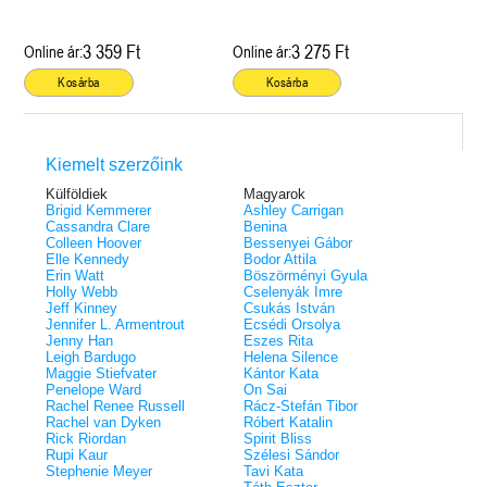
3 359 Ft
3 275 Ft
Online ár:
Online ár:
Kosárba
Kosárba
Kiemelt szerzőink
Külföldiek
Magyarok
Brigid Kemmerer
Ashley Carrigan
Cassandra Clare
Benina
Colleen Hoover
Bessenyei Gábor
Elle Kennedy
Bodor Attila
Erin Watt
Böszörményi Gyula
Holly Webb
Cselenyák Imre
Jeff Kinney
Csukás István
Jennifer L. Armentrout
Ecsédi Orsolya
Jenny Han
Eszes Rita
Leigh Bardugo
Helena Silence
Maggie Stiefvater
Kántor Kata
Penelope Ward
On Sai
Rachel Renee Russell
Rácz-Stefán Tibor
Rachel van Dyken
Róbert Katalin
Rick Riordan
Spirit Bliss
Rupi Kaur
Szélesi Sándor
Stephenie Meyer
Tavi Kata