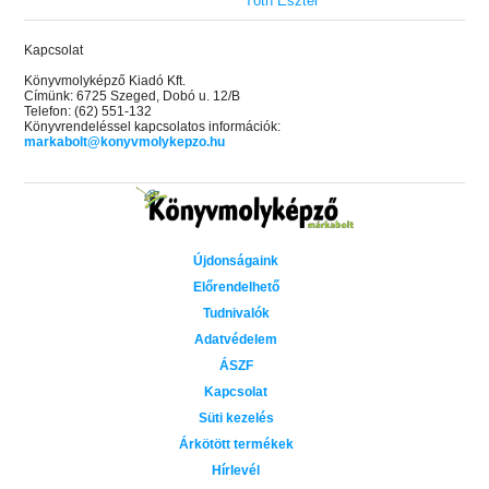
Tóth Eszter
Kapcsolat
Könyvmolyképző Kiadó Kft.
Címünk: 6725 Szeged, Dobó u. 12/B
Telefon: (62) 551-132
Könyvrendeléssel kapcsolatos információk:
markabolt@konyvmolykepzo.hu
Újdonságaink
Előrendelhető
Tudnivalók
Adatvédelem
ÁSZF
Kapcsolat
Süti kezelés
Árkötött termékek
Hírlevél