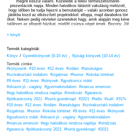
megint készül valami. Közeledik a félévi természetismeret-
prezentációk napja. Minden hatodikos látástól vakulásig melózott,
hogy időben be tudja fejezni a bemutatóját – valaki azonban gonosz
játékba kezd az elkészített projektekkel: ellopja, majd darabokra töri
őket. Nekem pedig névtelen üzeneteket hagy, amik alapján meg kéne
találnom az ellopott házikat, mielőtt csúnya véget érnek. Bezony. Jól
hallottad. Kezemben az egész évfolyam félévi jegyeinek a sorsa –
mindent meg kell tennem, hogy egy lépéssel a tettes előtt maradjak
+ kinyit
életem eddigi legelképesztőbb hetén!
Könnyen olvasható, szórakoztató és fordulatos olvasmány
Termék kategóriák:
kicsiknek, közepesen kicsiknek és nagyoknak egyaránt.
/
,
Könyv
Gyerekkönyvek (0-10 év)
Ifjúsági könyvek (10-14 év)
10 éves kortól ajánljuk!
Termék címke:
#könyveink
#10 éves
#12 éves
#vidám
#tanulságos
#szórakoztató irodalom
#izgalmas
#humor
#iskolai történet
#9 éves
#11 éves
#könyvek
#gyurkovics máté
#olvasni jó - vagány
#gyermekirodalom
#marcus emerson
#egy hatodikos nindzsa naplója
#nindzsás
#garancia
#pótkarácsony 2021
#hurrá gyereknap!
#2021
#hello
#suli!
#31%
#10 éves
#12 éves
#vidám
#tanulságos
#szórakoztató irodalom
#izgalmas
#humor
#iskolai történet
#9 éves
#11 éves
#könyvek
#gyurkovics máté
#olvasni jó - vagány
#gyermekirodalom
#marcus emerson
#egy hatodikos nindzsa naplója
#nindzsás
#garancia
#pótkarácsony 2021
#hurrá gyereknap!
#2021