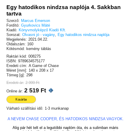
Egy hatodikos nindzsa naplója 4. Sakkban
tartva
Szerző:
Marcus Emerson
Fordító:
Gyurkovics Máté
Kiadó:
Könyvmolyképző Kiadó Kft.
Sorozat:
Olvasni jó - vagány
,
Egy hatodikos nindzsa naplója
Megjelenés:
2021.04.22.
Oldalszám:
160
Kötésmód:
kemény táblás
Raktári kód:
008275
ISBN:
9789634575177
Eredeti cím:
A Game of Chase
Méret [mm]:
140 x 208 x 17
Tömeg [g]:
298
Eredeti ár:
2 999 Ft
2 519 Ft
Online ár:
Kosárba
Várható szállítási idő:
1-3 munkanap
A NEVEM CHASE COOPER, ÉS HATODIKOS NINDZSA VAGYOK.
Alig pár hét telt el a legutóbbi naplóm óta, és a sulimban máris