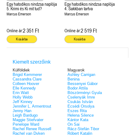
Egy hatodikos nindzsa naplója
Egy hatodikos nindzsa naplója
5. Krimi és Ki mit tud?
4. Sakkban tartva
Marcus Emerson
Marcus Emerson
2 351 Ft
2 519 Ft
Online ár:
Online ár:
Kosárba
Kosárba
Kiemelt szerzőink
Külföldiek
Magyarok
Brigid Kemmerer
Ashley Carrigan
Cassandra Clare
Benina
Colleen Hoover
Bessenyei Gábor
Elle Kennedy
Bodor Attila
Erin Watt
Böszörményi Gyula
Holly Webb
Cselenyák Imre
Jeff Kinney
Csukás István
Jennifer L. Armentrout
Ecsédi Orsolya
Jenny Han
Eszes Rita
Leigh Bardugo
Helena Silence
Maggie Stiefvater
Kántor Kata
Penelope Ward
On Sai
Rachel Renee Russell
Rácz-Stefán Tibor
Rachel van Dyken
Róbert Katalin