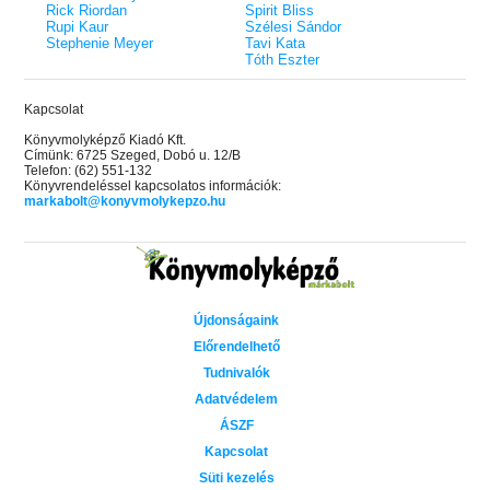
Rick Riordan
Spirit Bliss
Rupi Kaur
Szélesi Sándor
Stephenie Meyer
Tavi Kata
Tóth Eszter
Kapcsolat
Könyvmolyképző Kiadó Kft.
Címünk: 6725 Szeged, Dobó u. 12/B
Telefon: (62) 551-132
Könyvrendeléssel kapcsolatos információk:
markabolt@konyvmolykepzo.hu
Újdonságaink
Előrendelhető
Tudnivalók
Adatvédelem
ÁSZF
Kapcsolat
Süti kezelés