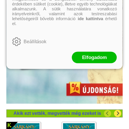
érdekében sütiket (cookie), illetve egyéb technológiákat
alkalmazunk. A sütik használatára vonatkozó
irányelveinkről, valamint azok testreszabási
lehetőségeiről bővebb információ
ide kattintva
érhető
el.
Beállítások
Elfogadom
Akik ezt vették, megvették még ezeket is