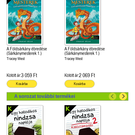
A Földsárkány ébredése
A Földsárkány ébredése
(Sárkánymesterek 1.)
(Sárkánymesterek 1.)
Tracey West
Tracey West
3 059 Ft
2 069 Ft
Kötött ár:
Kötött ár:
Kosárba
Kosárba
A sorozat további termékei