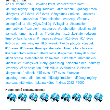
Termék címke:
#2009
#nőnap 2022
#platina kötet
#sorozatnyitó kötet
#ifjúsági regény
#ifjúsági irodalom
#film készül
#gazdag tímea
#könyvek
#17 éves
#15 éves
#lányoknak / nőknek
#uniszex
#vérfarkas
#misztikus
#fine selection
#veszély
#fantasy
#elsöprő siker
#lenyűgöző világ
#világsiker
#bestseller
#romantikus
#szerelem
#csavaros
#letehetetlen
#lebilincselő
#árnyalt humor
#izgalmas
#fordulatos
#szórakoztató irodalom
#mercy falls farkasai
#maggie stiefvater
#16 éves
#14 éves
#vörös pöttyös könyvek
#könyveink
#vörös pöttyös könyvek
#14 éves
#16 éves
#maggie stiefvater
#mercy falls farkasai
#szórakoztató irodalom
#fordulatos
#izgalmas
#árnyalt humor
#lebilincselő
#letehetetlen
#csavaros
#szerelem
#romantikus
#bestseller
#világsiker
#lenyűgöző világ
#elsöprő siker
#fantasy
#veszély
#fine selection
#misztikus
#vérfarkas
#uniszex
#lányoknak / nőknek
#15 éves
#17 éves
#könyvek
#gazdag tímea
#film készül
#ifjúsági irodalom
#ifjúsági regény
#sorozatnyitó kötet
#platina kötet
#nőnap 2022
#2009
Kapcsolódó oldalak, blogok: