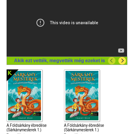
Akik ezt vették, megvették még ezeket is
A Földsárkány ébredése
A Földsárkány ébredése
(Sárkánymesterek 1.)
(Sárkánymesterek 1.)