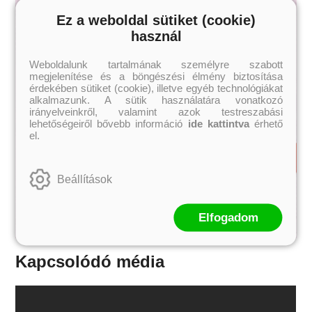
Ez a weboldal sütiket (cookie)
használ
Weboldalunk tartalmának személyre szabott
megjelenítése és a böngészési élmény biztosítása
érdekében sütiket (cookie), illetve egyéb technológiákat
alkalmazunk. A sütik használatára vonatkozó
irányelveinkről, valamint azok testreszabási
lehetőségeiről bővebb információ
ide kattintva
érhető
el.
Beállítások
Elfogadom
Kapcsolódó média