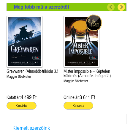
Még több mű a szerzőtől
Greywaren (Álmodók-trilógia 3.)
Mister Impossible – Képtelen
küldetés (Álmodók-trilógia 2.)
Maggie Stiefvater
Maggie Stiefvater
4 499 Ft
3 611 Ft
Kötött ár:
Online ár:
Kosárba
Kosárba
Kiemelt szerzőink