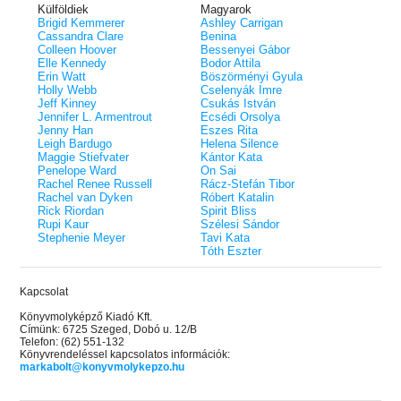
Külföldiek
Magyarok
Brigid Kemmerer
Ashley Carrigan
Cassandra Clare
Benina
Colleen Hoover
Bessenyei Gábor
Elle Kennedy
Bodor Attila
Erin Watt
Böszörményi Gyula
Holly Webb
Cselenyák Imre
Jeff Kinney
Csukás István
Jennifer L. Armentrout
Ecsédi Orsolya
Jenny Han
Eszes Rita
Leigh Bardugo
Helena Silence
Maggie Stiefvater
Kántor Kata
Penelope Ward
On Sai
Rachel Renee Russell
Rácz-Stefán Tibor
Rachel van Dyken
Róbert Katalin
Rick Riordan
Spirit Bliss
Rupi Kaur
Szélesi Sándor
Stephenie Meyer
Tavi Kata
Tóth Eszter
Kapcsolat
Könyvmolyképző Kiadó Kft.
Címünk: 6725 Szeged, Dobó u. 12/B
Telefon: (62) 551-132
Könyvrendeléssel kapcsolatos információk:
markabolt@konyvmolykepzo.hu