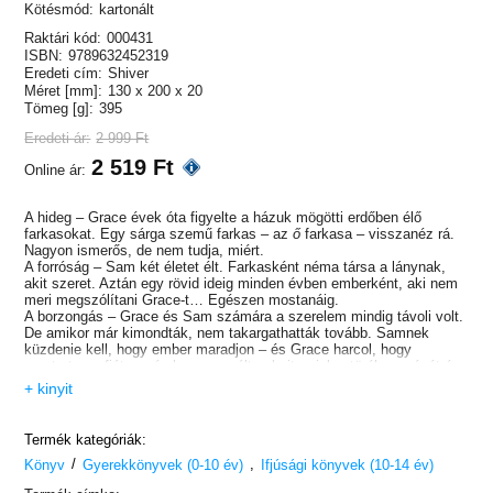
Kötésmód:
kartonált
Raktári kód:
000431
ISBN:
9789632452319
Eredeti cím:
Shiver
Méret [mm]:
130 x 200 x 20
Tömeg [g]:
395
Eredeti ár:
2 999 Ft
2 519 Ft
Online ár:
A hideg – Grace évek óta figyelte a házuk mögötti erdőben élő
farkasokat. Egy sárga szemű farkas – az
ő
farkasa – visszanéz rá.
Nagyon ismerős, de nem tudja, miért.
A forróság – Sam két életet élt. Farkasként néma társa a lánynak,
akit szeret. Aztán egy rövid ideig minden évben emberként, aki nem
meri megszólítani Grace-t… Egészen mostanáig.
A borzongás – Grace és Sam számára a szerelem mindig távoli volt.
De amikor már kimondták, nem takargathatták tovább. Samnek
küzdenie kell, hogy ember maradjon – és Grace harcol, hogy
megtartsa a fiút – még ha ez a múlt sebeit, a jelen törékenységét és
a képtelen jövőt jelenti is…
+ kinyit
Termék kategóriák:
/
,
Könyv
Gyerekkönyvek (0-10 év)
Ifjúsági könyvek (10-14 év)