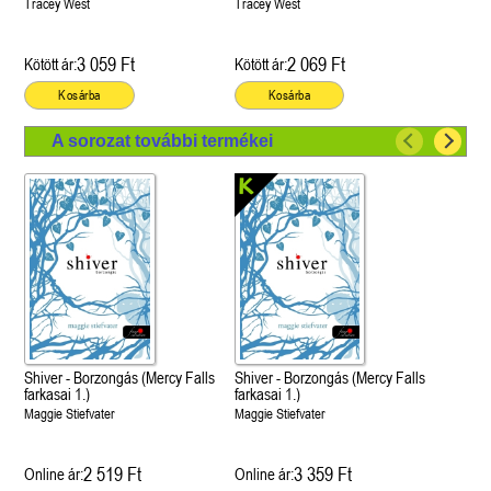
Tracey West
Tracey West
3 059 Ft
2 069 Ft
Kötött ár:
Kötött ár:
Kosárba
Kosárba
A sorozat további termékei
Shiver - Borzongás (Mercy Falls
Shiver - Borzongás (Mercy Falls
farkasai 1.)
farkasai 1.)
Maggie Stiefvater
Maggie Stiefvater
2 519 Ft
3 359 Ft
Online ár:
Online ár: