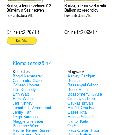
Bodza, a természetmentő 2.
Bodza, a természetmentő 1.
Bűntény a Sas-hegyen
Bajban az öreg tölgy
Lovranits Júlia Villő
Lovranits Júlia Villő
2 267 Ft
2 099 Ft
Online ár:
Online ár:
Kosárba
Kiemelt szerzőink
Külföldiek
Magyarok
Brigid Kemmerer
Ashley Carrigan
Cassandra Clare
Benina
Colleen Hoover
Bessenyei Gábor
Elle Kennedy
Bodor Attila
Erin Watt
Böszörményi Gyula
Holly Webb
Cselenyák Imre
Jeff Kinney
Csukás István
Jennifer L. Armentrout
Ecsédi Orsolya
Jenny Han
Eszes Rita
Leigh Bardugo
Helena Silence
Maggie Stiefvater
Kántor Kata
Penelope Ward
On Sai
Rachel Renee Russell
Rácz-Stefán Tibor
Rachel van Dyken
Róbert Katalin