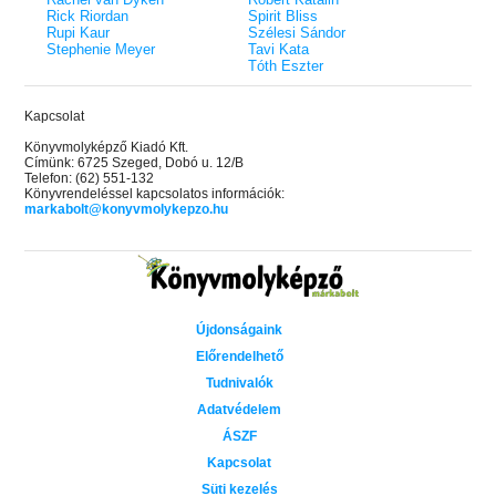
Rick Riordan
Spirit Bliss
Rupi Kaur
Szélesi Sándor
Stephenie Meyer
Tavi Kata
Tóth Eszter
Kapcsolat
Könyvmolyképző Kiadó Kft.
Címünk: 6725 Szeged, Dobó u. 12/B
Telefon: (62) 551-132
Könyvrendeléssel kapcsolatos információk:
markabolt@konyvmolykepzo.hu
Újdonságaink
Előrendelhető
Tudnivalók
Adatvédelem
ÁSZF
Kapcsolat
Süti kezelés