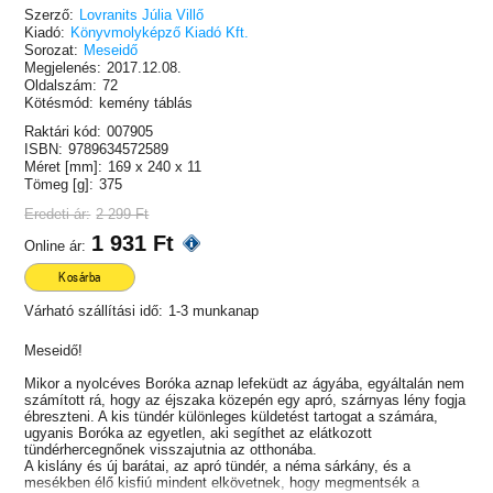
Szerző:
Lovranits Júlia Villő
Kiadó:
Könyvmolyképző Kiadó Kft.
Sorozat:
Meseidő
Megjelenés:
2017.12.08.
Oldalszám:
72
Kötésmód:
kemény táblás
Raktári kód:
007905
ISBN:
9789634572589
Méret [mm]:
169 x 240 x 11
Tömeg [g]:
375
Eredeti ár:
2 299 Ft
1 931 Ft
Online ár:
Kosárba
Várható szállítási idő:
1-3 munkanap
Meseidő!
Mikor a nyolcéves Boróka aznap lefeküdt az ágyába, egyáltalán nem
számított rá, hogy az éjszaka közepén egy apró, szárnyas lény fogja
ébreszteni. A kis tündér különleges küldetést tartogat a számára,
ugyanis Boróka az egyetlen, aki segíthet az elátkozott
tündérhercegnőnek visszajutnia az otthonába.
A kislány és új barátai, az apró tündér, a néma sárkány, és a
mesékben élő kisfiú mindent elkövetnek, hogy megmentsék a