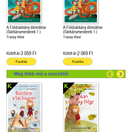
A Földsárkány ébredése
A Földsárkány ébredése
(Sárkánymesterek 1.)
(Sárkánymesterek 1.)
Tracey West
Tracey West
3 059 Ft
2 069 Ft
Kötött ár:
Kötött ár:
Kosárba
Kosárba
Még több mű a szerzőtől