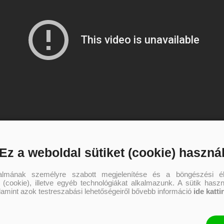
Ez a weboldal sütiket (cookie) haszná
talmának személyre szabott megjelenítése és a böngészési él
 (cookie), illetve egyéb technológiákat alkalmazunk. A sütik hasz
ezeket is
alamint azok testreszabási lehetőségeiről bővebb információ
ide katti