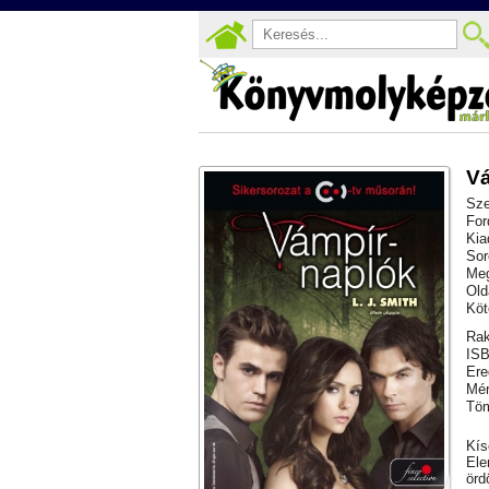
Vá
Sze
For
Kia
Sor
Meg
Old
Köt
Rak
ISB
Ere
Mér
Töm
Kís
Ele
örd