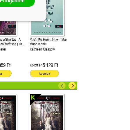
Elfogadom
s Within Us - A
You'd Be Home Now - Már
ozó sötétség (The
itthon lennél
ween Us 2.)
eller
Kathleen Glasgow
859 Ft
5 129 Ft
Kötött ár:
ba
Kosárba