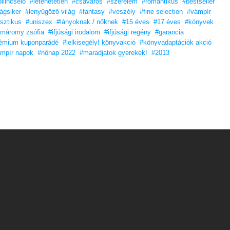
bilincselő
#letehetetlen
#csavaros
#szerelem
#romantikus
#bestseller
lágsiker
#lenyűgöző világ
#fantasy
#veszély
#fine selection
#vámpír
sztikus
#uniszex
#lányoknak / nőknek
#15 éves
#17 éves
#könyvek
máromy zsófia
#ifjúsági irodalom
#ifjúsági regény
#garancia
émium kuponparádé
#lelkisegély! könyvakció
#könyvadaptációk akció
mpír napok
#nőnap 2022
#maradjatok gyerekek!
#2013