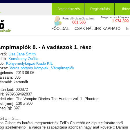
Bejelentkezés
Regisztrálás
Hírlev
Megszerzett könyvek
Rendelő olvasók száma:
1 974 399
681 583
FŐOLDAL
CSAK NÁLUNK KAPHATÓ
E
mpírnaplók 8. - A vadászok 1. rész
rző:
Lisa Jane Smith
dító:
Komáromy Zsófia
dó:
Könyvmolyképző Kiadó Kft.
ozat:
Vörös pöttyös könyvek
,
Vámpírnaplók
jelenés:
2013.06.06.
alszám:
336
ésmód:
kartonált
tári kód:
000872
N:
9789639492837
deti cím:
The Vampire Diaries The Hunters vol. 1. Phantom
et [mm]:
130 x 200
eg [g]:
397
ért a múlt…
na Gilbert és barátai megmentették Fell’s Churchöt az elpusztítására törő
ögi szellemektől, a város felszabadítása azonban nagy árat követelt: Damon