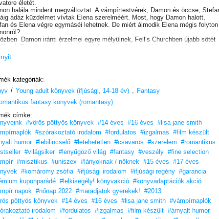
vatore életét.
on halála mindent megváltoztat. A vámpírtestvérek, Damon és öccse, Stefa
áig ádáz küzdelmet vívtak Elena szerelméért. Most, hogy Damon halott,
fan és Elena végre egymáséi lehetnek. De miért álmodik Elena mégis folyton
onról?
özben Damon iránti érzelmei egyre mélyülnek, Fell’s Churchben újabb sötét
 ébred. Elena megjárta már a poklok poklát, de ez a démon semmihez sem
ható, amivel eddig szembesült. A gonosz egyetlen célja, hogy megölje őt és
inyit
den szerettét.
mék kategóriák:
/
,
nyv
Young adult könyvek (ifjúsági, 14-18 év)
Fantasy
omantikus fantasy könyvek (romantasy)
mék címke:
nyveink
#vörös pöttyös könyvek
#14 éves
#16 éves
#lisa jane smith
mpírnaplók
#szórakoztató irodalom
#fordulatos
#izgalmas
#film készült
nyalt humor
#lebilincselő
#letehetetlen
#csavaros
#szerelem
#romantikus
stseller
#világsiker
#lenyűgöző világ
#fantasy
#veszély
#fine selection
mpír
#misztikus
#uniszex
#lányoknak / nőknek
#15 éves
#17 éves
nyvek
#komáromy zsófia
#ifjúsági irodalom
#ifjúsági regény
#garancia
émium kuponparádé
#lelkisegély! könyvakció
#könyvadaptációk akció
mpír napok
#nőnap 2022
#maradjatok gyerekek!
#2013
rös pöttyös könyvek
#14 éves
#16 éves
#lisa jane smith
#vámpírnaplók
órakoztató irodalom
#fordulatos
#izgalmas
#film készült
#árnyalt humor