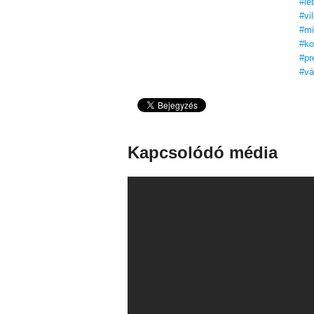
#le
#vi
#mi
#ko
#pr
#vá
Kapcsolódó média