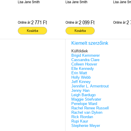
Lisa Jane Smith
Lisa Jane Smith
Lisa Jane Sm
2 771 Ft
2 099 Ft
2 
Online ár:
Online ár:
Online ár:
Kosárba
Kosárba
Kiemelt szerzőink
Külföldiek
Brigid Kemmerer
Cassandra Clare
Colleen Hoover
Elle Kennedy
Erin Watt
Holly Webb
Jeff Kinney
Jennifer L. Armentrout
Jenny Han
Leigh Bardugo
Maggie Stiefvater
Penelope Ward
Rachel Renee Russell
Rachel van Dyken
Rick Riordan
Rupi Kaur
Stephenie Meyer