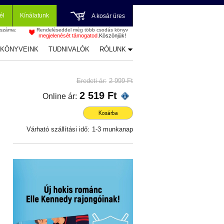
él
Kínálatunk
A kosár üres
 száma:
Rendeléseddel még több csodás könyv
megjelenését támogatod.
Köszönjük!
-KÖNYVEINK
TUDNIVALÓK
RÓLUNK
Eredeti ár:
2 999 Ft
2 519 Ft
Online ár:
Kosárba
Várható szállítási idő:
1-3 munkanap