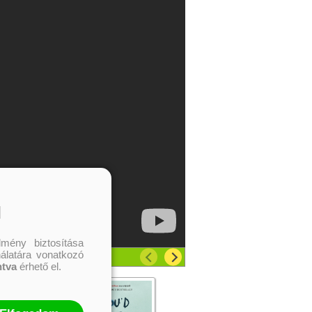
l
mény biztosítása
nálatára vonatkozó
ntva
érhető el.