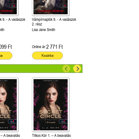
k 9. - A vadászok
Vámpírnaplók 9. - A vadászok
2. rész
ith
Lisa Jane Smith
099 Ft
2 771 Ft
Online ár:
ba
Kosárba
. – A beavatás
Titkos Kör 1. – A beavatás