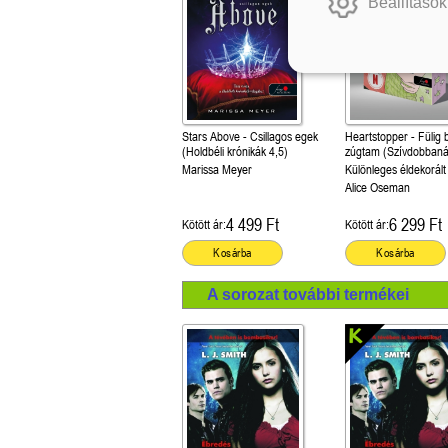
Beállítások
Stars Above - Csillagos egek
Heartstopper - Fülig 
(Holdbéli krónikák 4,5)
zúgtam (Szívdobbaná
Marissa Meyer
Különleges éldekorált
Alice Oseman
4 499 Ft
6 299 Ft
Kötött ár:
Kötött ár:
Kosárba
Kosárba
A sorozat további termékei