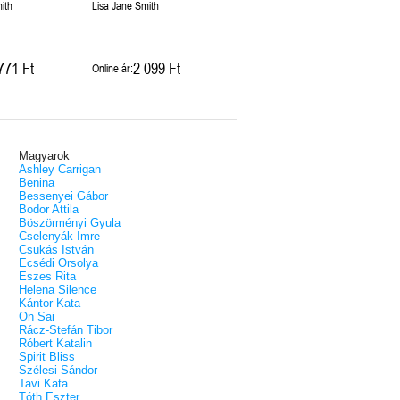
ith
Lisa Jane Smith
771 Ft
2 099 Ft
Online ár:
Magyarok
Ashley Carrigan
Benina
Bessenyei Gábor
Bodor Attila
Böszörményi Gyula
Cselenyák Imre
Csukás István
Ecsédi Orsolya
Eszes Rita
Helena Silence
Kántor Kata
On Sai
Rácz-Stefán Tibor
Róbert Katalin
Spirit Bliss
Szélesi Sándor
Tavi Kata
Tóth Eszter