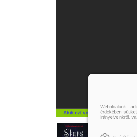
Weboldalunk tar
érdekében sütiket
Akik ezt vették, megvették még 
irányelveinkről, v