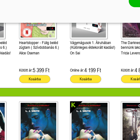
beléd
Heartstopper - Fülig beléd
Vágymágusok 1. Álruhában
The Darknes
s 6.)
zúgtam ( Szívdobbanás 6.)
(Különleges éldekorált kiadás!)
bennünk lak
Shadows Bet
 kiadás!
Alice Oseman
On Sai
Tricia Levens
5 399 Ft
4 199 Ft
4 
Kötött ár:
Online ár:
Kötött ár:
Kosárba
Kosárba
Kosár