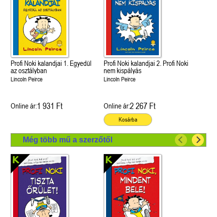
Profi Noki kalandjai 1. Egyedül
Profi Noki kalandjai 2. Profi Noki
az osztályban
nem kispályás
Lincoln Peirce
Lincoln Peirce
1 931 Ft
2 267 Ft
Online ár:
Online ár:
Kosárba
Még több mű a szerzőtől