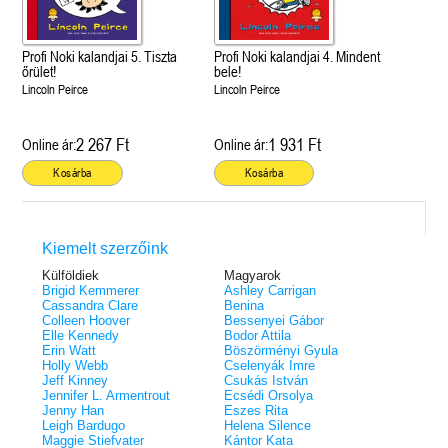
Profi Noki kalandjai 5. Tiszta
Profi Noki kalandjai 4. Mindent
őrület!
bele!
Lincoln Peirce
Lincoln Peirce
2 267 Ft
1 931 Ft
Online ár:
Online ár:
Kosárba
Kosárba
Kiemelt szerzőink
Külföldiek
Magyarok
Brigid Kemmerer
Ashley Carrigan
Cassandra Clare
Benina
Colleen Hoover
Bessenyei Gábor
Elle Kennedy
Bodor Attila
Erin Watt
Böszörményi Gyula
Holly Webb
Cselenyák Imre
Jeff Kinney
Csukás István
Jennifer L. Armentrout
Ecsédi Orsolya
Jenny Han
Eszes Rita
Leigh Bardugo
Helena Silence
Maggie Stiefvater
Kántor Kata