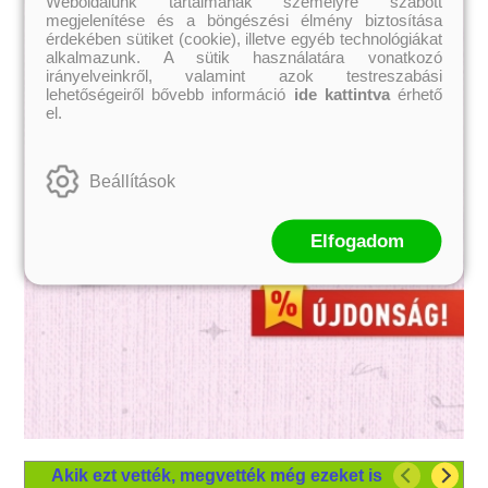
Weboldalunk tartalmának személyre szabott
megjelenítése és a böngészési élmény biztosítása
érdekében sütiket (cookie), illetve egyéb technológiákat
alkalmazunk. A sütik használatára vonatkozó
irányelveinkről, valamint azok testreszabási
lehetőségeiről bővebb információ
ide kattintva
érhető
el.
Beállítások
Elfogadom
Akik ezt vették, megvették még ezeket is