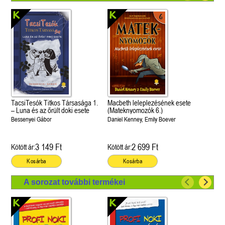
TacsiTesók Titkos Társasága 1.
Macbeth leleplezésének esete
– Luna és az őrült doki esete
(Mateknyomozók 6.)
Bessenyei Gábor
Daniel Kenney, Emily Boever
3 149 Ft
2 699 Ft
Kötött ár:
Kötött ár:
Kosárba
Kosárba
A sorozat további termékei