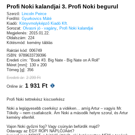
Profi Noki kalandjai 3. Profi Noki begurul
Szerző:
Lincoln Peirce
Fordító:
Gyurkovics Máté
Kiadó:
Könyvmolyképző Kiadó Kft.
Sorozat:
Olvasni jó - vagány
,
Profi Noki kalandjai
Megjelenés:
2015.01.22.
Oldalszám:
224
Kötésmód:
kemény táblás
Raktári kód:
006749
ISBN:
9789633739396
Eredeti cím:
"Book #3. Big Nate - Big Nate on A Roll"
Méret [mm]:
130 x 200
Tömeg [g]:
356
Eredeti ár:
2 299 Ft
1 931 Ft
Online ár:
Profi Noki tettrekész kiscserkész
Noki a legügyesebb cserkész a vidéken… amíg Artur – vagyis Mr.
Tökély – nem csatlakozik. Ám Noki a második helyre szorul, és Artur
kemény ellenfél.
Vajon Noki győzni fog? Vagy csúnyán befürdik majd?
Odavagy az EGY ROPI NAPLÓJÁért?