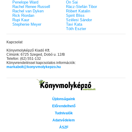
Penelope Ward
On Sai
Rachel Renee Russell
Rácz-Stefán Tibor
Rachel van Dyken
Róbert Katalin
Rick Riordan
Spirit Bliss
Rupi Kaur
Szélesi Sándor
Stephenie Meyer
Tavi Kata
Tóth Eszter
Kapcsolat
Könyvmolyképző Kiadó Kft.
Címünk: 6725 Szeged, Dobó u. 12/B
Telefon: (62) 551-132
Könyvrendeléssel kapcsolatos információk:
markabolt@konyvmolykepzo.hu
Újdonságaink
Előrendelhető
Tudnivalók
Adatvédelem
ÁSZF