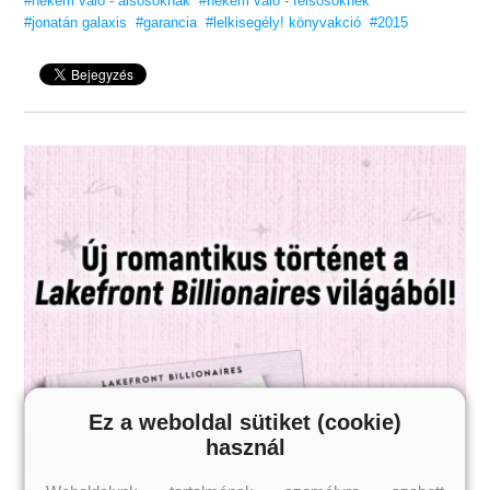
#nekem való - alsósoknak
#nekem való - felsősöknek
#jonatán galaxis
#garancia
#lelkisegély! könyvakció
#2015
Ez a weboldal sütiket (cookie)
használ