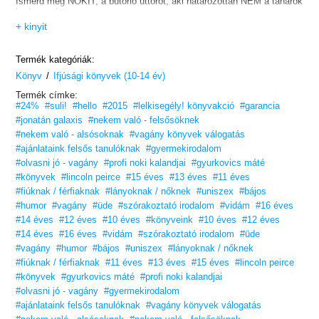
Ismerd meg NOKIT, a bútörlő úttörőt, aki határozottan NEM a tanárok
kedvence!
+ kinyit
Termék kategóriák:
/
Könyv
Ifjúsági könyvek (10-14 év)
Termék címke:
#24%
#suli!
#hello
#2015
#lelkisegély! könyvakció
#garancia
#jonatán galaxis
#nekem való - felsősöknek
#nekem való - alsósoknak
#vagány könyvek válogatás
#ajánlataink felsős tanulóknak
#gyermekirodalom
#olvasni jó - vagány
#profi noki kalandjai
#gyurkovics máté
#könyvek
#lincoln peirce
#15 éves
#13 éves
#11 éves
#fiúknak / férfiaknak
#lányoknak / nőknek
#uniszex
#bájos
#humor
#vagány
#üde
#szórakoztató irodalom
#vidám
#16 éves
#14 éves
#12 éves
#10 éves
#könyveink
#10 éves
#12 éves
#14 éves
#16 éves
#vidám
#szórakoztató irodalom
#üde
#vagány
#humor
#bájos
#uniszex
#lányoknak / nőknek
#fiúknak / férfiaknak
#11 éves
#13 éves
#15 éves
#lincoln peirce
#könyvek
#gyurkovics máté
#profi noki kalandjai
#olvasni jó - vagány
#gyermekirodalom
#ajánlataink felsős tanulóknak
#vagány könyvek válogatás