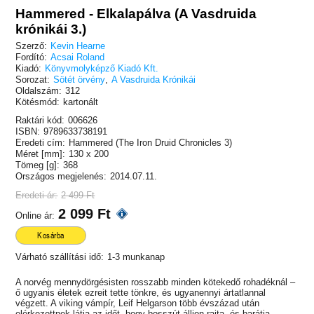
Hammered - Elkalapálva (A Vasdruida
krónikái 3.)
Szerző:
Kevin Hearne
Fordító:
Acsai Roland
Kiadó:
Könyvmolyképző Kiadó Kft.
Sorozat:
Sötét örvény
,
A Vasdruida Krónikái
Oldalszám:
312
Kötésmód:
kartonált
Raktári kód:
006626
ISBN:
9789633738191
Eredeti cím:
Hammered (The Iron Druid Chronicles 3)
Méret [mm]:
130 x 200
Tömeg [g]:
368
Országos megjelenés:
2014.07.11.
Eredeti ár:
2 499 Ft
2 099 Ft
Online ár:
Kosárba
Várható szállítási idő:
1-3 munkanap
A norvég mennydörgésisten rosszabb minden kötekedő rohadéknál –
ő ugyanis életek ezreit tette tönkre, és ugyanennyi ártatlannal
végzett. A viking vámpír, Leif Helgarson több évszázad után
elérkezettnek látja az időt, hogy bosszút álljon rajta, és barátja,