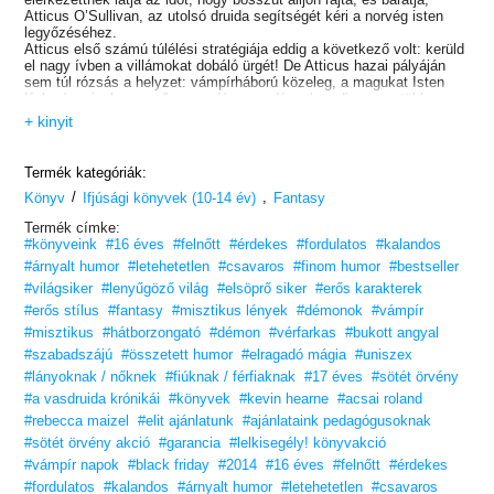
Atticus O’Sullivan, az utolsó druida segítségét kéri a norvég isten
legyőzéséhez.
Atticus első számú túlélési stratégiája eddig a következő volt: kerüld
el nagy ívben a villámokat dobáló ürgét! De Atticus hazai pályáján
sem túl rózsás a helyzet: vámpírháború közeleg, a magukat Isten
Kalapácsainak nevező orosz démonvadászok pedig egyre többen
lesznek.
+ kinyit
Azonban hiába minden figyelmeztetés és rossz előjel. Atticus, Leif
és egy vérfarkas útra kelnek Asgardba, a norvég panteon síkjára,
ahol kommandójuk kiegészül egy varázslóval,
a fagyóriások
Termék kategóriák:
seregével és egy kínai vándorral.
/
,
És megindul a végső leszámolás a valkűrök, a feldühödött istenek és
Könyv
Ifjúsági könyvek (10-14 év)
Fantasy
a mennydörgésisten ellen.
Termék címke:
#könyveink
#16 éves
#felnőtt
#érdekes
#fordulatos
#kalandos
#árnyalt humor
#letehetetlen
#csavaros
#finom humor
#bestseller
#világsiker
#lenyűgöző világ
#elsöprő siker
#erős karakterek
#erős stílus
#fantasy
#misztikus lények
#démonok
#vámpír
#misztikus
#hátborzongató
#démon
#vérfarkas
#bukott angyal
#szabadszájú
#összetett humor
#elragadó mágia
#uniszex
#lányoknak / nőknek
#fiúknak / férfiaknak
#17 éves
#sötét örvény
#a vasdruida krónikái
#könyvek
#kevin hearne
#acsai roland
#rebecca maizel
#elit ajánlatunk
#ajánlataink pedagógusoknak
#sötét örvény akció
#garancia
#lelkisegély! könyvakció
#vámpír napok
#black friday
#2014
#16 éves
#felnőtt
#érdekes
#fordulatos
#kalandos
#árnyalt humor
#letehetetlen
#csavaros