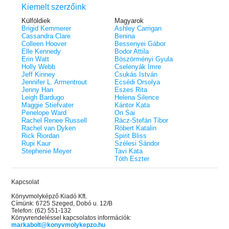
Kiemelt szerzőink
Külföldiek
Magyarok
Brigid Kemmerer
Ashley Carrigan
Cassandra Clare
Benina
Colleen Hoover
Bessenyei Gábor
Elle Kennedy
Bodor Attila
Erin Watt
Böszörményi Gyula
Holly Webb
Cselenyák Imre
Jeff Kinney
Csukás István
Jennifer L. Armentrout
Ecsédi Orsolya
Jenny Han
Eszes Rita
Leigh Bardugo
Helena Silence
Maggie Stiefvater
Kántor Kata
Penelope Ward
On Sai
Rachel Renee Russell
Rácz-Stefán Tibor
Rachel van Dyken
Róbert Katalin
Rick Riordan
Spirit Bliss
Rupi Kaur
Szélesi Sándor
Stephenie Meyer
Tavi Kata
Tóth Eszter
Kapcsolat
Könyvmolyképző Kiadó Kft.
Címünk: 6725 Szeged, Dobó u. 12/B
Telefon: (62) 551-132
Könyvrendeléssel kapcsolatos információk:
markabolt@konyvmolykepzo.hu