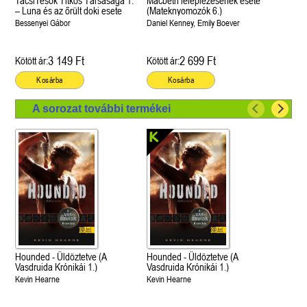
TacsiTesók Titkos Társasága 1.
Macbeth leleplezésének esete
– Luna és az őrült doki esete
(Mateknyomozók 6.)
Bessenyei Gábor
Daniel Kenney, Emily Boever
3 149 Ft
2 699 Ft
Kötött ár:
Kötött ár:
Kosárba
Kosárba
A sorozat további termékei
Hounded - Üldöztetve (A
Hounded - Üldöztetve (A
Vasdruida Krónikái 1.)
Vasdruida Krónikái 1.)
Kevin Hearne
Kevin Hearne