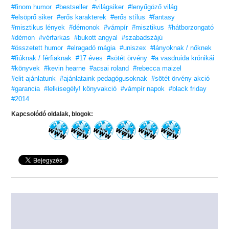
#finom humor
#bestseller
#világsiker
#lenyűgöző világ
#elsöprő siker
#erős karakterek
#erős stílus
#fantasy
#misztikus lények
#démonok
#vámpír
#misztikus
#hátborzongató
#démon
#vérfarkas
#bukott angyal
#szabadszájú
#összetett humor
#elragadó mágia
#uniszex
#lányoknak / nőknek
#fiúknak / férfiaknak
#17 éves
#sötét örvény
#a vasdruida krónikái
#könyvek
#kevin hearne
#acsai roland
#rebecca maizel
#elit ajánlatunk
#ajánlataink pedagógusoknak
#sötét örvény akció
#garancia
#lelkisegély! könyvakció
#vámpír napok
#black friday
#2014
Kapcsolódó oldalak, blogok: