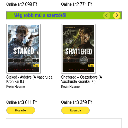
2 099 Ft
2 771 Ft
Online ár:
Online ár:
Még több mű a szerzőtől
Staked - Átdöfve (A Vasdruida
Shattered – Összetörve (A
Krónikái 8.)
Vasdruida Krónikái 7.)
Kevin Hearne
Kevin Hearne
3 611 Ft
3 359 Ft
Online ár:
Online ár:
Kosárba
Kosárba