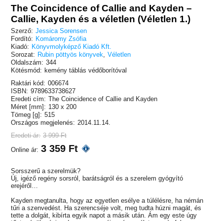
The Coincidence of Callie and Kayden –
Callie, Kayden és a véletlen (Véletlen 1.)
Szerző:
Jessica Sorensen
Fordító:
Komáromy Zsófia
Kiadó:
Könyvmolyképző Kiadó Kft.
Sorozat:
Rubin pöttyös könyvek
,
Véletlen
Oldalszám:
344
Kötésmód:
kemény táblás védőborítóval
Raktári kód:
006674
ISBN:
9789633738627
Eredeti cím:
The Coincidence of Callie and Kayden
Méret [mm]:
130 x 200
Tömeg [g]:
515
Országos megjelenés:
2014.11.14.
Eredeti ár:
3 999 Ft
3 359 Ft
Online ár:
Sorsszerű a szerelmük?
Új, igéző regény sorsról, barátságról és a szerelem gyógyító
erejéről…
Kayden megtanulta, hogy az egyetlen esélye a túlélésre, ha némán
tűri a szenvedést. Ha szerencséje volt, meg tudta húzni magát, és
tette a dolgát, kibírta egyik napot a másik után. Ám egy este úgy