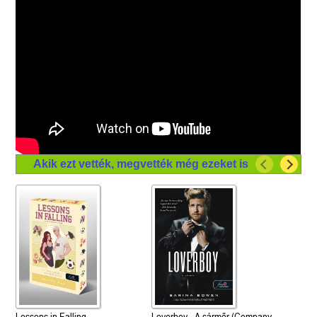
Akik ezt vették, megvették még ezeket is
Lessons in Falling -
Loverboy - A sármőr (Company