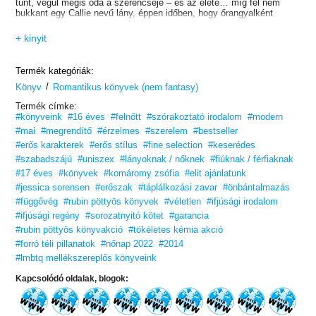
tűnt, végül mégis oda a szerencséje – és az élete… míg fel nem
bukkant egy Callie nevű lány, éppen időben, hogy őrangyalként
megmentse.
Callie nem hisz a szerencsében. A tizenkettedik születésnapján
+ kinyit
történt szörnyűség óta nem. Miután túlélte a borzalmat, eltemette
magában az érzelmeit, és megfogadta, hogy soha senkinek nem
árulja el, mi történt. Most, hat évvel később, még mindig küszködik
Termék kategóriák:
ezzel a fájdalmas titokkal, ami kis híján felemészti.
/
Amikor a sors úgy hozza, hogy Kayden és Callie ugyanarra az
Könyv
Romantikus könyvek (nem fantasy)
egyetemre kezd járni, a fiú elszánja magát: megismerkedik a
Termék címke:
gyönyörű lánnyal, aki megtörte a végzetét. A csöndes és
#könyveink
#16 éves
#felnőtt
#szórakoztató irodalom
#modern
visszahúzódó Callie még mindig fél bárkit is beengedni a világába.
Kayden azonban biztos benne, hogy Callie okkal tért vissza az
#mai
#megrendítő
#érzelmes
#szerelem
#bestseller
életébe. És minél inkább igyekszik a lány életének részévé válni,
#erős karakterek
#erős stílus
#fine selection
#keserédes
annál inkább rádöbben, hogy ezúttal ő szorul megmentésre…
#szabadszájú
#uniszex
#lányoknak / nőknek
#fiúknak / férfiaknak
#17 éves
#könyvek
#komáromy zsófia
#elit ajánlatunk
#jessica sorensen
#erőszak
#táplálkozási zavar
#önbántalmazás
#függővég
#rubin pöttyös könyvek
#véletlen
#ifjúsági irodalom
#ifjúsági regény
#sorozatnyitó kötet
#garancia
#rubin pöttyös könyvakció
#tökéletes kémia akció
#forró téli pillanatok
#nőnap 2022
#2014
#lmbtq mellékszereplős könyveink
Kapcsolódó oldalak, blogok: