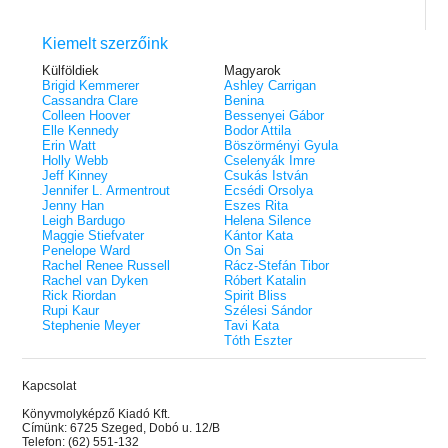
Kiemelt szerzőink
Külföldiek
Magyarok
Brigid Kemmerer
Ashley Carrigan
Cassandra Clare
Benina
Colleen Hoover
Bessenyei Gábor
Elle Kennedy
Bodor Attila
Erin Watt
Böszörményi Gyula
Holly Webb
Cselenyák Imre
Jeff Kinney
Csukás István
Jennifer L. Armentrout
Ecsédi Orsolya
Jenny Han
Eszes Rita
Leigh Bardugo
Helena Silence
Maggie Stiefvater
Kántor Kata
Penelope Ward
On Sai
Rachel Renee Russell
Rácz-Stefán Tibor
Rachel van Dyken
Róbert Katalin
Rick Riordan
Spirit Bliss
Rupi Kaur
Szélesi Sándor
Stephenie Meyer
Tavi Kata
Tóth Eszter
Kapcsolat
Könyvmolyképző Kiadó Kft.
Címünk: 6725 Szeged, Dobó u. 12/B
Telefon: (62) 551-132