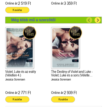
2 519 Ft
3 359 Ft
Online ár:
Online ár:
Kosárba
Még több mű a szerzőtől
Violet, Luke és az esély
The Destiny of Violet and Luke -
(Véletlen 4.)
Violet, Luke és a sors (Véletlen
3.)
Jessica Sorensen
Jessica Sorensen
2 771 Ft
2 939 Ft
Online ár:
Online ár:
Kosárba
Kosárba