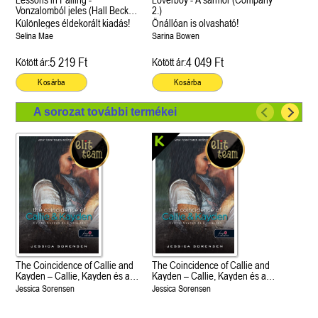
Vonzalomból jeles (Hall Beck
2.)
University 3.)
Különleges éldekorált kiadás!
Önállóan is olvasható!
Selina Mae
Sarina Bowen
5 219 Ft
4 049 Ft
Kötött ár:
Kötött ár:
Kosárba
Kosárba
A sorozat további termékei
The Coincidence of Callie and
The Coincidence of Callie and
Kayden – Callie, Kayden és a
Kayden – Callie, Kayden és a
véletlen (Véletlen 1.)
véletlen (Véletlen 1.)
Jessica Sorensen
Jessica Sorensen