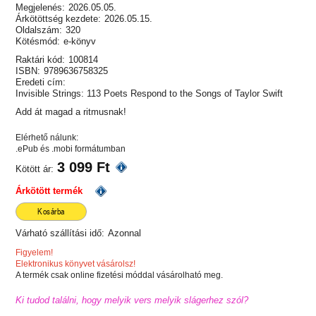
Megjelenés:
2026.05.05.
Árkötöttség kezdete:
2026.05.15.
Oldalszám:
320
Kötésmód:
e-könyv
Raktári kód:
100814
ISBN:
9789636758325
Eredeti cím:
Invisible Strings: 113 Poets Respond to the Songs of Taylor Swift
Add át magad a ritmusnak!
Elérhető nálunk:
.ePub és .mobi formátumban
3 099 Ft
Kötött ár:
Árkötött termék
Kosárba
Várható szállítási idő:
Azonnal
Figyelem!
Elektronikus könyvet vásárolsz!
A termék csak online fizetési móddal vásárolható meg.
Ki tudod találni, hogy melyik vers melyik slágerhez szól?