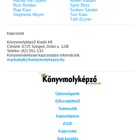
Rachel van Dyken
Róbert Katalin
Rick Riordan
Spirit Bliss
Rupi Kaur
Szélesi Sándor
Stephenie Meyer
Tavi Kata
Tóth Eszter
Kapcsolat
Könyvmolyképző Kiadó Kft.
Címünk: 6725 Szeged, Dobó u. 12/B
Telefon: (62) 551-132
Könyvrendeléssel kapcsolatos információk:
markabolt@konyvmolykepzo.hu
Újdonságaink
Előrendelhető
Tudnivalók
Adatvédelem
ÁSZF
Kapcsolat
Süti kezelés