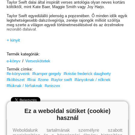
Taylor Swift dalai által inspirált verses antológia olyan neves kortárs
költőktől, mint Kate Baer, Maggie Smith vagy Joy Harjo.
Taylor Swift egyedülálló jelenség a popzenében. Ő minden idők egyik
legtehetségesebb dalszövegírója, zenéje rajongók millióit szólítja
meg szerte a világon egyedi történetmesélésével és az érzelmekre
rezonáló dalaival.
A
Láthatatlan húrok
ban Kristie Frederick Daugherty költő, tanár és
+ kinyit
elkötelezett Swiftie 113 kortárs verset gyűjtött össze, amelyek mind
egy-egy konkrét Taylor Swift-dalra reagálnak.
Termék kategóriák:
A tiszteletadás és együttműködés szellemében a költők abból
/
indultak ki, hogy Swift mennyire szeret utalásokat használni és
e-könyv
Verseskötetek
rejtvényeket feladni rajongóinak, ezért minden vers úgy utal egy
Termék címke:
dalra, hogy nem idézi a konkrét szövegét.
#e-könyveink
#kamper gergely
#kristie frederick daugherty
A rajongók érezni fogják a Swift szövegeire jellemző mélységet és
#költészet
#lírai
#zene
#taylor swift
#lányoknak / nőknek
nüanszokat a versekben is, miközben megtalálják a versek helyét
#fiúknak / férfiaknak
#uniszex
Swift korszakaiban. Ez az antológia egyedülálló gyűjtemény napjaink
legünnepeltebb költőitől.
Kezdődjék a rejtvényfejtés!
Ez a weboldal sütiket (cookie)
Fiatal nőknek,
felső korhatár nélkül!
használ
Weboldalunk tartalmának személyre szabott
megjelenítése és a böngészési élmény biztosítása