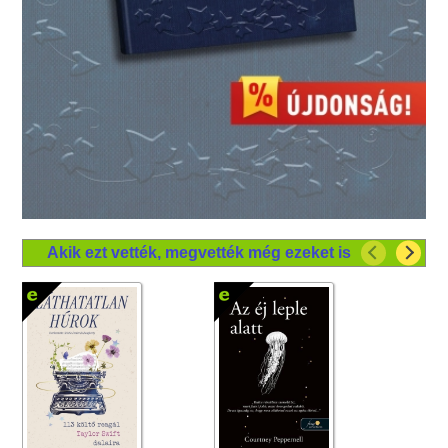
Akik ezt vették, megvették még ezeket is