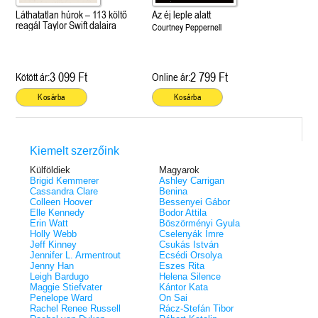
Láthatatlan húrok – 113 költő
Az éj leple alatt
reagál Taylor Swift dalaira
Courtney Peppernell
3 099 Ft
2 799 Ft
Kötött ár:
Online ár:
Kosárba
Kosárba
Kiemelt szerzőink
Külföldiek
Magyarok
Brigid Kemmerer
Ashley Carrigan
Cassandra Clare
Benina
Colleen Hoover
Bessenyei Gábor
Elle Kennedy
Bodor Attila
Erin Watt
Böszörményi Gyula
Holly Webb
Cselenyák Imre
Jeff Kinney
Csukás István
Jennifer L. Armentrout
Ecsédi Orsolya
Jenny Han
Eszes Rita
Leigh Bardugo
Helena Silence
Maggie Stiefvater
Kántor Kata
Penelope Ward
On Sai
Rachel Renee Russell
Rácz-Stefán Tibor