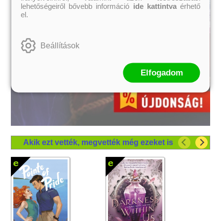
lehetőségeiről bővebb információ
ide kattintva
érhető
el.
Beállítások
Elfogadom
Akik ezt vették, megvették még ezeket is