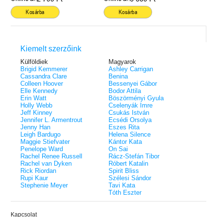
Kosárba
Kosárba
Kiemelt szerzőink
Külföldiek
Magyarok
Brigid Kemmerer
Ashley Carrigan
Cassandra Clare
Benina
Colleen Hoover
Bessenyei Gábor
Elle Kennedy
Bodor Attila
Erin Watt
Böszörményi Gyula
Holly Webb
Cselenyák Imre
Jeff Kinney
Csukás István
Jennifer L. Armentrout
Ecsédi Orsolya
Jenny Han
Eszes Rita
Leigh Bardugo
Helena Silence
Maggie Stiefvater
Kántor Kata
Penelope Ward
On Sai
Rachel Renee Russell
Rácz-Stefán Tibor
Rachel van Dyken
Róbert Katalin
Rick Riordan
Spirit Bliss
Rupi Kaur
Szélesi Sándor
Stephenie Meyer
Tavi Kata
Tóth Eszter
Kapcsolat