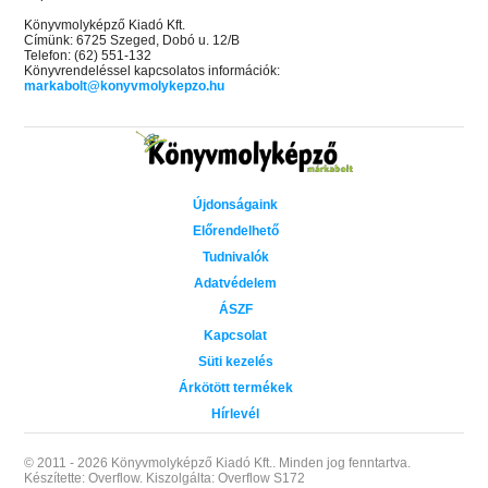
Könyvmolyképző Kiadó Kft.
Címünk: 6725 Szeged, Dobó u. 12/B
Telefon: (62) 551-132
Könyvrendeléssel kapcsolatos információk:
markabolt@konyvmolykepzo.hu
Újdonságaink
Előrendelhető
Tudnivalók
Adatvédelem
ÁSZF
Kapcsolat
Süti kezelés
Árkötött termékek
Hírlevél
© 2011 - 2026 Könyvmolyképző Kiadó Kft..
Minden jog fenntartva.
Készítette: Overflow.
Kiszolgálta: Overflow S172