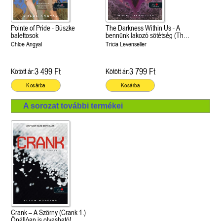
Pointe of Pride - Büszke
The Darkness Within Us - A
balettosok
bennünk lakozó sötétség (The
Shadows Between Us 2.)
Chloe Angyal
Tricia Levenseller
3 499 Ft
3 799 Ft
Kötött ár:
Kötött ár:
Kosárba
Kosárba
A sorozat további termékei
Crank – A Szörny (Crank 1.)
Önállóan is olvasható!