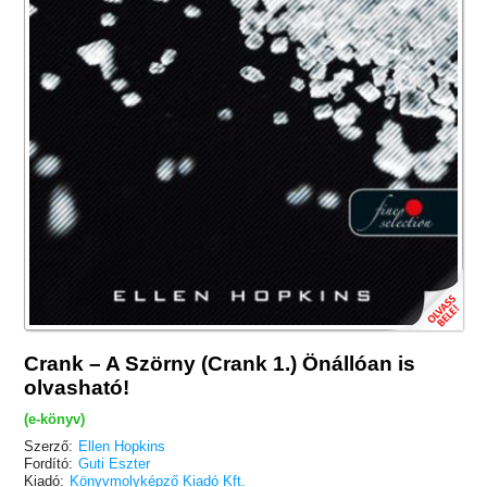
Crank – A Szörny (Crank 1.) Önállóan is
olvasható!
(e-könyv)
Szerző:
Ellen Hopkins
Fordító:
Guti Eszter
Kiadó:
Könyvmolyképző Kiadó Kft.