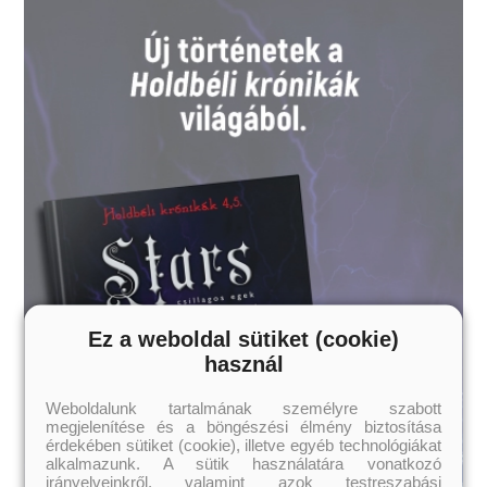
Ez a weboldal sütiket (cookie)
használ
Weboldalunk tartalmának személyre szabott
megjelenítése és a böngészési élmény biztosítása
érdekében sütiket (cookie), illetve egyéb technológiákat
alkalmazunk. A sütik használatára vonatkozó
irányelveinkről, valamint azok testreszabási