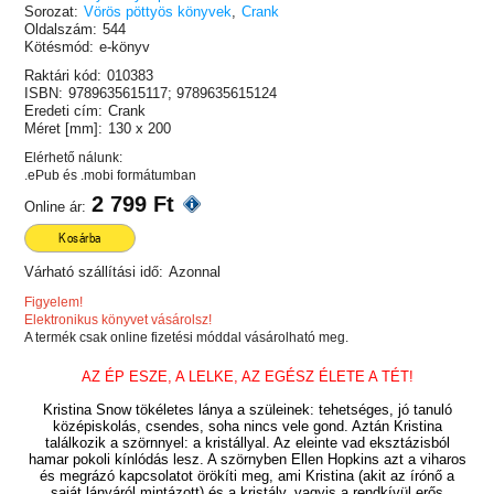
Sorozat:
Vörös pöttyös könyvek
,
Crank
Oldalszám:
544
Kötésmód:
e-könyv
Raktári kód:
010383
ISBN:
9789635615117; 9789635615124
Eredeti cím:
Crank
Méret [mm]:
130 x 200
Elérhető nálunk:
.ePub és .mobi formátumban
2 799 Ft
Online ár:
Kosárba
Várható szállítási idő:
Azonnal
Figyelem!
Elektronikus könyvet vásárolsz!
A termék csak online fizetési móddal vásárolható meg.
AZ ÉP ESZE, A LELKE, AZ EGÉSZ ÉLETE A TÉT!
Kristina Snow tökéletes lánya a szüleinek: tehetséges, jó tanuló
középiskolás, csendes, soha nincs vele gond. Aztán Kristina
találkozik a szörnnyel: a kristállyal. Az eleinte vad eksztázisból
hamar pokoli kínlódás lesz. A szörnyben Ellen Hopkins azt a viharos
és megrázó kapcsolatot örökíti meg, ami Kristina (akit az írónő a
saját lányáról mintázott) és a kristály, vagyis a rendkívül erős