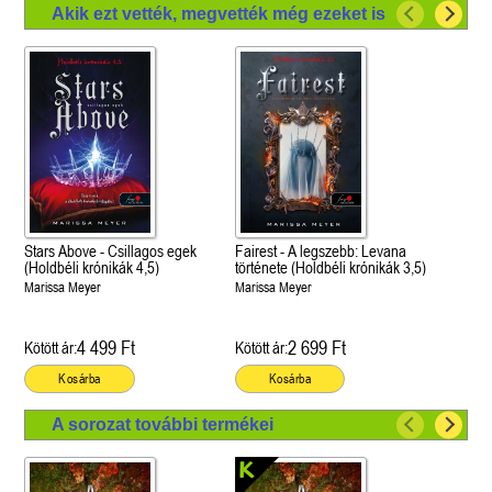
Akik ezt vették, megvették még ezeket is
Stars Above - Csillagos egek
Fairest - A legszebb: Levana
(Holdbéli krónikák 4,5)
története (Holdbéli krónikák 3,5)
Marissa Meyer
Marissa Meyer
4 499 Ft
2 699 Ft
Kötött ár:
Kötött ár:
Kosárba
Kosárba
A sorozat további termékei