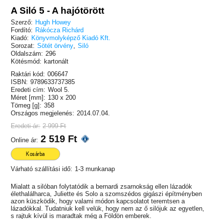
A Siló 5 - A hajótörött
Szerző:
Hugh Howey
Fordító:
Rákócza Richárd
Kiadó:
Könyvmolyképző Kiadó Kft.
Sorozat:
Sötét örvény
,
Siló
Oldalszám:
296
Kötésmód:
kartonált
Raktári kód:
006647
ISBN:
9789633737385
Eredeti cím:
Wool 5.
Méret [mm]:
130 x 200
Tömeg [g]:
358
Országos megjelenés:
2014.07.04.
Eredeti ár:
2 999 Ft
2 519 Ft
Online ár:
Kosárba
Várható szállítási idő:
1-3 munkanap
Mialatt a silóban folytatódik a bernardi zsarnokság ellen lázadók
élethalálharca, Juliette és Solo a szomszédos gigászi építményben
azon küszködik, hogy valami módon kapcsolatot teremtsen a
lázadókkal. Tudatniuk kell velük, hogy nem az ő silójuk az egyetlen,
s rajtuk kívül is maradtak még a Földön emberek.