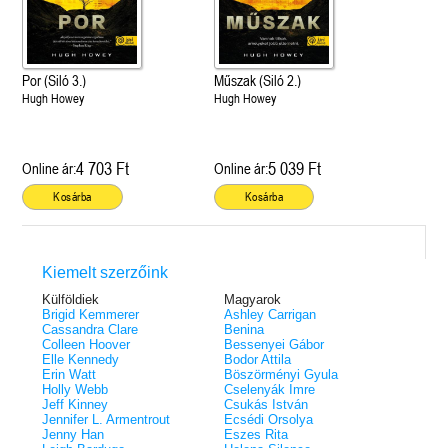
Por (Siló 3.)
Műszak (Siló 2.)
Hugh Howey
Hugh Howey
4 703 Ft
5 039 Ft
Online ár:
Online ár:
Kosárba
Kosárba
Kiemelt szerzőink
Külföldiek
Magyarok
Brigid Kemmerer
Ashley Carrigan
Cassandra Clare
Benina
Colleen Hoover
Bessenyei Gábor
Elle Kennedy
Bodor Attila
Erin Watt
Böszörményi Gyula
Holly Webb
Cselenyák Imre
Jeff Kinney
Csukás István
Jennifer L. Armentrout
Ecsédi Orsolya
Jenny Han
Eszes Rita