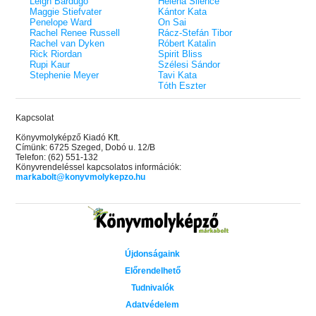
Leigh Bardugo
Helena Silence
Maggie Stiefvater
Kántor Kata
Penelope Ward
On Sai
Rachel Renee Russell
Rácz-Stefán Tibor
Rachel van Dyken
Róbert Katalin
Rick Riordan
Spirit Bliss
Rupi Kaur
Szélesi Sándor
Stephenie Meyer
Tavi Kata
Tóth Eszter
Kapcsolat
Könyvmolyképző Kiadó Kft.
Címünk: 6725 Szeged, Dobó u. 12/B
Telefon: (62) 551-132
Könyvrendeléssel kapcsolatos információk:
markabolt@konyvmolykepzo.hu
Újdonságaink
Előrendelhető
Tudnivalók
Adatvédelem