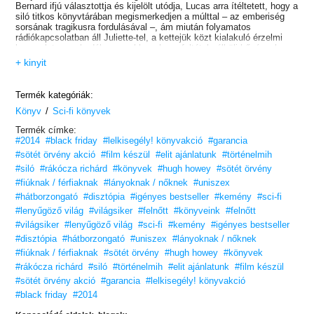
Bernard ifjú választottja és kijelölt utódja, Lucas arra ítéltetett, hogy a
siló titkos könyvtárában megismerkedjen a múlttal – az emberiség
sorsának tragikusra fordulásával –, ám miután folyamatos
rádiókapcsolatban áll Juliette-tel, a kettejük közt kialakuló érzelmi
kapcsolat megakadályozza abban, hogy feltétel nélküli hűséggel
kövesse Bernard utasításait. Ahhoz azonban gyenge, hogy nyíltan
+ kinyit
szembeszálljon a zsarnokkal…
Juliette eközben gigászi küzdelmet folytat azért, hogy
megszabadítsa a szomszédos siló alsó szintjeit a talajvíztől, s
Termék kategóriák:
később újabb túlélőkre bukkan, akik kísértetként tengetik napjaikat a
/
hatalmas épületben…
Könyv
Sci-fi könyvek
Termék címke:
#2014
#black friday
#lelkisegély! könyvakció
#garancia
#sötét örvény akció
#film készül
#elit ajánlatunk
#történelmih
#siló
#rákócza richárd
#könyvek
#hugh howey
#sötét örvény
#fiúknak / férfiaknak
#lányoknak / nőknek
#uniszex
#hátborzongató
#disztópia
#igényes bestseller
#kemény
#sci-fi
#lenyűgöző világ
#világsiker
#felnőtt
#könyveink
#felnőtt
#világsiker
#lenyűgöző világ
#sci-fi
#kemény
#igényes bestseller
#disztópia
#hátborzongató
#uniszex
#lányoknak / nőknek
#fiúknak / férfiaknak
#sötét örvény
#hugh howey
#könyvek
#rákócza richárd
#siló
#történelmih
#elit ajánlatunk
#film készül
#sötét örvény akció
#garancia
#lelkisegély! könyvakció
#black friday
#2014