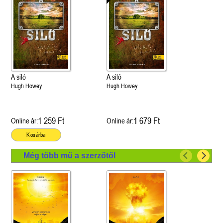
A siló
A siló
Hugh Howey
Hugh Howey
1 259 Ft
1 679 Ft
Online ár:
Online ár:
Kosárba
Még több mű a szerzőtől