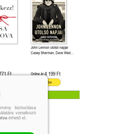
John Lennon utolsó napjai
Casey Sherman, Dave Wedge,
James Patterson
771 Ft
4 199 Ft
Online ár:
ba
Kosárba
l
mény biztosítása
nálatára vonatkozó
ntva
érhető el.