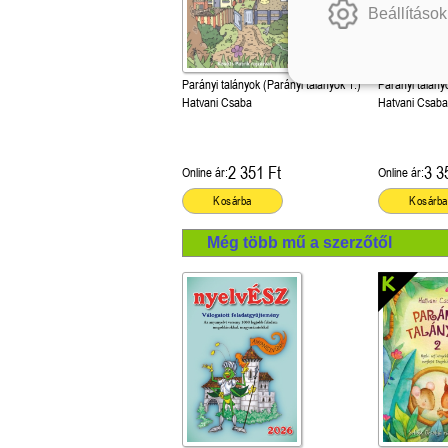
Beállítások
Parányi talányok (Parányi talányok 1.)
Hatvani Csaba
Hatvani Csaba
2 351 Ft
3 3
Online ár:
Online ár:
Kosárba
Kosárba
Még több mű a szerzőtől