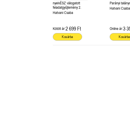
nyelvÉSZ válogatott
feladatgyűjtemény 2.
Hatvani Csaba
Hatvani Csaba
2 699 Ft
3 3
Kötött ár:
Online ár:
Kosárba
Kosárba