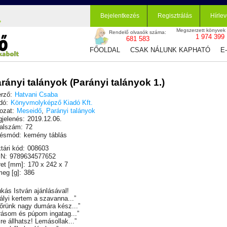
Bejelentkezés
Regisztrálás
Hírlev
Megszerzett könyvek
Rendelő olvasók száma:
1 974 399
681 583
FŐOLDAL
CSAK NÁLUNK KAPHATÓ
E
rányi talányok (Parányi talányok 1.)
rző:
Hatvani Csaba
dó:
Könyvmolyképző Kiadó Kft.
ozat:
Meseidő
,
Parányi talányok
jelenés:
2019.12.06.
alszám:
72
ésmód:
kemény táblás
tári kód:
008603
N:
9789634577652
et [mm]:
170 x 242 x 7
eg [g]:
386
kás István ajánlásával!
rályi kertem a szavanna...”
őrünk nagy dumára kész...”
rásom és púpom ingatag...”
jre állhatsz! Lemásollak...”