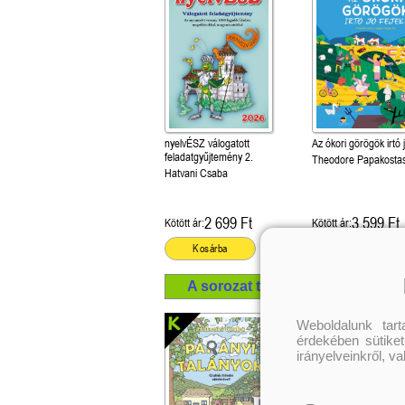
nyelvÉSZ válogatott
Az ókori görögök irtó j
feladatgyűjtemény 2.
Theodore Papakosta
Hatvani Csaba
2 699 Ft
3 599 Ft
Kötött ár:
Kötött ár:
Kosárba
Kosárba
A sorozat további termékei
Weboldalunk tar
érdekében sütiket
irányelveinkről, v