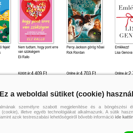
ó fejek!
Nem tudtam, hogy pont erre
Percy Jackson görög hősei
Emlékezz!
van szükségem
s
Rick Riordan
Lisa Genova
Eli Rallo
4 409 Ft
4 703 Ft
2 
Kötött ár:
Online ár:
Online ár:
Kosárba
Kosárba
Kosár
Ez a weboldal sütiket (cookie) haszná
talmának személyre szabott megjelenítése és a böngészési él
 (cookie), illetve egyéb technológiákat alkalmazunk. A sütik hasz
alamint azok testreszabási lehetőségeiről bővebb információ
ide katti