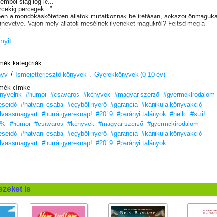
jemből slag lóg le...”
rcekig percegek...”
en a mondókáskötetben állatok mutatkoznak be tréfásan, sokszor önmaguka
kinevetve. Vajon mely állatok mesélnek ilyeneket magukról? Fejtsd meg a
ányi talányokat, s megtudod!
gy hagyományt követ Hatvani Csaba, amikor szemrevételezi az állatokat. Á
inyit
is tud újat mondani, mert más szemmel, egy kicsit ferde szemmel, néha
csalítva és kacsintva figyeli őket! Mi pedig kíváncsi lélekkel követjük ezeket
sbe foglalt kandi pillantásokat, fülelünk a muzsikáló rímekre, és úgy érezzük,
mék kategóriák:
y vidám a világ, és jó benne élni!”
/
,
kás István
nyv
Ismeretterjesztő könyvek
Gyerekkönyvek (0-10 év)
 a gyermeked kezébe, és élvezzétek az okos, vidám pillanatokat!
mék címke:
nyveink
#humor
#csavaros
#könyvek
#magyar szerző
#gyermekirodalom
seidő
#hatvani csaba
#egyből nyerő
#garancia
#kánikula könyvakció
lvassmagyart
#hurrá gyereknap!
#2019
#parányi talányok
#hello
#suli!
1%
#humor
#csavaros
#könyvek
#magyar szerző
#gyermekirodalom
seidő
#hatvani csaba
#egyből nyerő
#garancia
#kánikula könyvakció
lvassmagyart
#hurrá gyereknap!
#2019
#parányi talányok
ezeket is