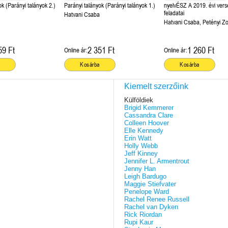
Parányi talányok (Parányi talányok 2.)
Parányi talányok (Parányi talányok 1.)
nyelvÉSZ A 2019. évi vers
feladatai
Hatvani Csaba
Hatvani Csaba, Petényi Zo
59 Ft
2 351 Ft
1 260 Ft
Online ár:
Online ár:
Kosárba
Kosárba
Kiemelt szerzőink
Külföldiek
Brigid Kemmerer
Cassandra Clare
Colleen Hoover
Elle Kennedy
Erin Watt
Holly Webb
Jeff Kinney
Jennifer L. Armentrout
Jenny Han
Leigh Bardugo
Maggie Stiefvater
Penelope Ward
Rachel Renee Russell
Rachel van Dyken
Rick Riordan
Rupi Kaur