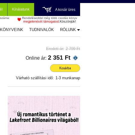
él
Kínálatunk
A kosár üres
 száma:
Rendeléseddel még több csodás könyv
megjelenését támogatod.
Köszönjük!
-KÖNYVEINK
TUDNIVALÓK
RÓLUNK
Eredeti ár:
2 799 Ft
2 351 Ft
Online ár:
Kosárba
Várható szállítási idő:
1-3 munkanap