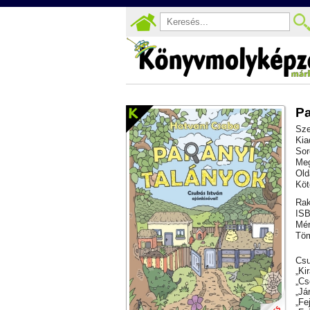
Pa
Sze
Kia
Sor
Meg
Old
Köt
Rak
ISB
Mér
Töm
Csu
„Ki
„Cs
„Já
„Fe