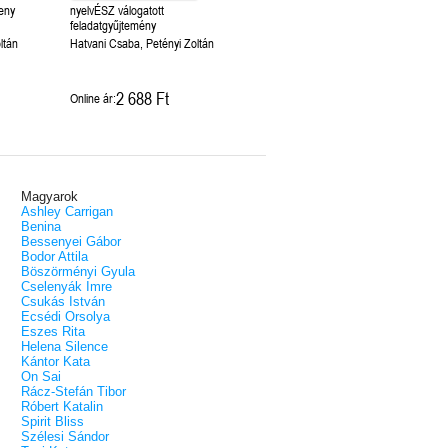
eny
nyelvÉSZ válogatott
feladatgyűjtemény
ltán
Hatvani Csaba, Petényi Zoltán
2 688 Ft
Online ár:
Magyarok
Ashley Carrigan
Benina
Bessenyei Gábor
Bodor Attila
Böszörményi Gyula
Cselenyák Imre
Csukás István
Ecsédi Orsolya
Eszes Rita
Helena Silence
Kántor Kata
On Sai
Rácz-Stefán Tibor
Róbert Katalin
Spirit Bliss
Szélesi Sándor