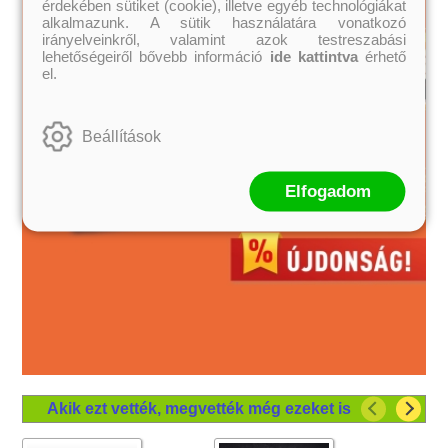
érdekében sütiket (cookie), illetve egyéb technológiákat
alkalmazunk. A sütik használatára vonatkozó
irányelveinkről, valamint azok testreszabási
lehetőségeiről bővebb információ
ide kattintva
érhető
el.
Beállítások
Elfogadom
Akik ezt vették, megvették még ezeket is