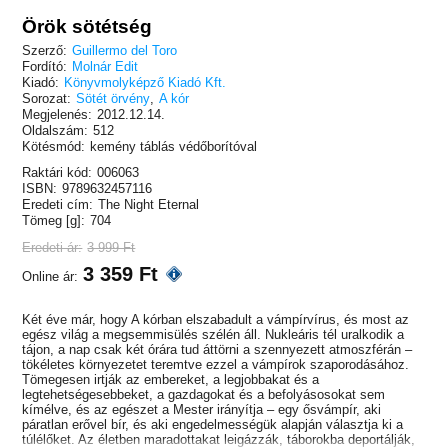
Örök sötétség
Szerző:
Guillermo del Toro
Fordító:
Molnár Edit
Kiadó:
Könyvmolyképző Kiadó Kft.
Sorozat:
Sötét örvény
,
A kór
Megjelenés:
2012.12.14.
Oldalszám:
512
Kötésmód:
kemény táblás védőborítóval
Raktári kód:
006063
ISBN:
9789632457116
Eredeti cím:
The Night Eternal
Tömeg [g]:
704
Eredeti ár:
3 999 Ft
3 359 Ft
Online ár:
Két éve már, hogy A kórban elszabadult a vámpírvírus, és most az
egész világ a megsemmisülés szélén áll. Nukleáris tél uralkodik a
tájon, a nap csak két órára tud áttörni a szennyezett atmoszférán –
tökéletes környezetet teremtve ezzel a vámpírok szaporodásához.
Tömegesen irtják az embereket, a legjobbakat és a
legtehetségesebbeket, a gazdagokat és a befolyásosokat sem
kímélve, és az egészet a Mester irányítja – egy ősvámpír, aki
páratlan erővel bír, és aki engedelmességük alapján választja ki a
túlélőket. Az életben maradottakat leigázzák, táborokba deportálják,