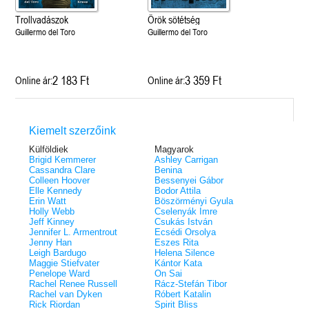
Trollvadászok
Örök sötétség
Guillermo del Toro
Guillermo del Toro
2 183 Ft
3 359 Ft
Online ár:
Online ár:
Kiemelt szerzőink
Külföldiek
Magyarok
Brigid Kemmerer
Ashley Carrigan
Cassandra Clare
Benina
Colleen Hoover
Bessenyei Gábor
Elle Kennedy
Bodor Attila
Erin Watt
Böszörményi Gyula
Holly Webb
Cselenyák Imre
Jeff Kinney
Csukás István
Jennifer L. Armentrout
Ecsédi Orsolya
Jenny Han
Eszes Rita
Leigh Bardugo
Helena Silence
Maggie Stiefvater
Kántor Kata
Penelope Ward
On Sai
Rachel Renee Russell
Rácz-Stefán Tibor
Rachel van Dyken
Róbert Katalin
Rick Riordan
Spirit Bliss