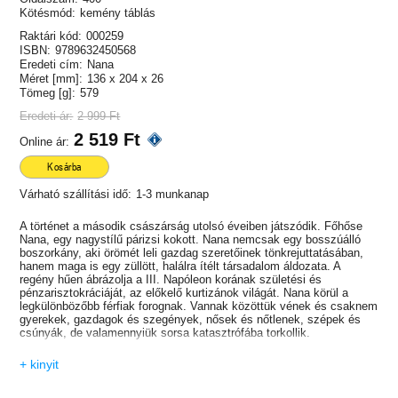
Kötésmód:
kemény táblás
Raktári kód:
000259
ISBN:
9789632450568
Eredeti cím:
Nana
Méret [mm]:
136 x 204 x 26
Tömeg [g]:
579
Eredeti ár:
2 999 Ft
2 519 Ft
Online ár:
Kosárba
Várható szállítási idő:
1-3 munkanap
A történet a második császárság utolsó éveiben játszódik. Főhőse
Nana, egy nagystílű párizsi kokott. Nana nemcsak egy bosszúálló
boszorkány, aki örömét leli gazdag szeretőinek tönkrejuttatásában,
hanem maga is egy züllött, halálra ítélt társadalom áldozata. A
regény hűen ábrázolja a III. Napóleon korának születési és
pénzarisztokráciáját, az előkelő kurtizánok világát. Nana körül a
legkülönbözőbb férfiak forognak. Vannak közöttük vének és csaknem
gyerekek, gazdagok és szegények, nősek és nőtlenek, szépek és
csúnyák, de valamennyiük sorsa katasztrófába torkollik.
+ kinyit