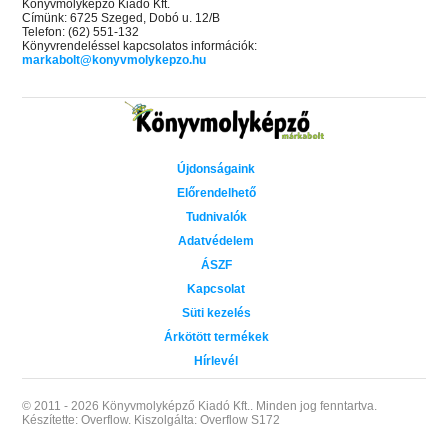
Könyvmolyképző Kiadó Kft.
Címünk: 6725 Szeged, Dobó u. 12/B
Telefon: (62) 551-132
Könyvrendeléssel kapcsolatos információk:
markabolt@konyvmolykepzo.hu
Újdonságaink
Előrendelhető
Tudnivalók
Adatvédelem
ÁSZF
Kapcsolat
Süti kezelés
Árkötött termékek
Hírlevél
© 2011 - 2026 Könyvmolyképző Kiadó Kft..
Minden jog fenntartva.
Készítette: Overflow.
Kiszolgálta: Overflow S172