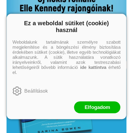
Ez a weboldal sütiket (cookie)
használ
Weboldalunk tartalmának személyre szabott
megjelenítése és a böngészési élmény biztosítása
érdekében sütiket (cookie), illetve egyéb technológiákat
alkalmazunk. A sütik használatára vonatkozó
irányelveinkről, valamint azok testreszabási
lehetőségeiről bővebb információ
ide kattintva
érhető
el.
Beállítások
Elfogadom