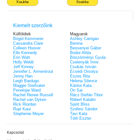
Kosárba
Kosárba
Kiemelt szerzőink
Külföldiek
Magyarok
Brigid Kemmerer
Ashley Carrigan
Cassandra Clare
Benina
Colleen Hoover
Bessenyei Gábor
Elle Kennedy
Bodor Attila
Erin Watt
Böszörményi Gyula
Holly Webb
Cselenyák Imre
Jeff Kinney
Csukás István
Jennifer L. Armentrout
Ecsédi Orsolya
Jenny Han
Eszes Rita
Leigh Bardugo
Helena Silence
Maggie Stiefvater
Kántor Kata
Penelope Ward
On Sai
Rachel Renee Russell
Rácz-Stefán Tibor
Rachel van Dyken
Róbert Katalin
Rick Riordan
Spirit Bliss
Rupi Kaur
Szélesi Sándor
Stephenie Meyer
Tavi Kata
Tóth Eszter
Kapcsolat