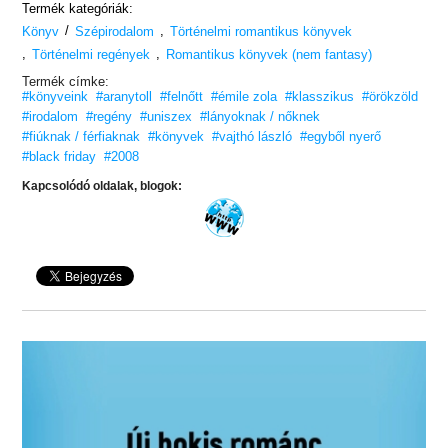
Termék kategóriák:
/
,
Könyv
Szépirodalom
Történelmi romantikus könyvek
,
,
Történelmi regények
Romantikus könyvek (nem fantasy)
Termék címke:
#könyveink
#aranytoll
#felnőtt
#émile zola
#klasszikus
#örökzöld
#irodalom
#regény
#uniszex
#lányoknak / nőknek
#fiúknak / férfiaknak
#könyvek
#vajthó lászló
#egyből nyerő
#black friday
#2008
Kapcsolódó oldalak, blogok: