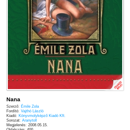
Nana
Szerző:
Émile Zola
Fordító:
Vajthó László
Kiadó:
Könyvmolyképző Kiadó Kft.
Sorozat:
Aranytoll
Megjelenés:
2008.05.15.
Oldalszám:
400