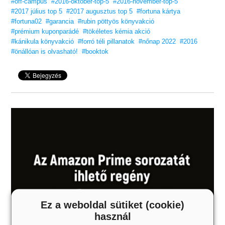
#off-campus
#2016-oktober-top-5
#2016-november-top-5
#2017 július top 5
#2017 augusztus top 5
#fortuna kártya
#fortuna02
#garancia
#rubin pöttyös könyvakció
#prémium kuponparádé
#tökéletes kémia akció
#kánikula könyvakció
#forró téli pillanatok
#nőnap 2022
#2016
#önállóan is olvasható!
#booktok
Ez a weboldal sütiket (cookie)
használ