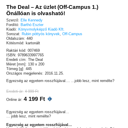
The Deal – Az üzlet (Off-Campus 1.)
Önállóan is olvasható!
Szerző:
Elle Kennedy
Fordító:
Barthó Eszter
Kiadó:
Könyvmolyképző Kiadó Kft.
Sorozat:
Rubin pöttyös könyvek
,
Off-Campus
Oldalszám:
440
Kötésmód:
kartonált
Raktári kód:
007469
ISBN:
9789633997765
Eredeti cím:
The Deal
Méret [mm]:
130 x 200
Tömeg [g]:
445
Országos megjelenés:
2016.11.25.
Egyezség az egyetem rosszfiújával.... ...jobb lesz, mint remélte?
Eredeti ár:
4 999 Ft
4 199 Ft
Online ár:
Egyezség az egyetem rosszfiújával…
… jobb lesz, mint remélte?
Egyezség az egyetem rosszfiújával…