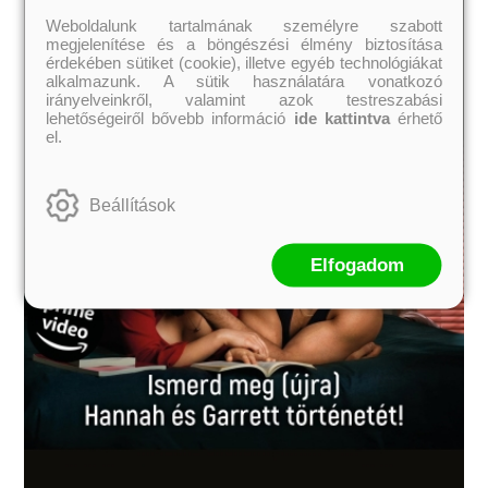
Weboldalunk tartalmának személyre szabott
megjelenítése és a böngészési élmény biztosítása
érdekében sütiket (cookie), illetve egyéb technológiákat
alkalmazunk. A sütik használatára vonatkozó
irányelveinkről, valamint azok testreszabási
lehetőségeiről bővebb információ
ide kattintva
érhető
el.
Beállítások
Elfogadom