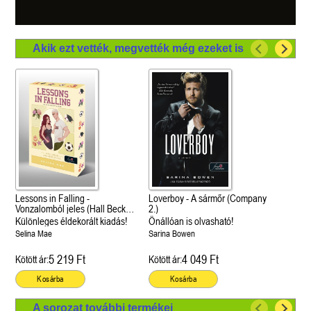
Akik ezt vették, megvették még ezeket is
Lessons in Falling -
Loverboy - A sármőr (Company
Vonzalomból jeles (Hall Beck
2.)
University 3.)
Különleges éldekorált kiadás!
Önállóan is olvasható!
Selina Mae
Sarina Bowen
5 219 Ft
4 049 Ft
Kötött ár:
Kötött ár:
Kosárba
Kosárba
A sorozat további termékei