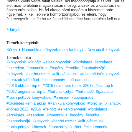
Hannah Wells végre talált valakit, aki megdobogtatja a szívét. Bár az
élet más területein magabiztosan mozog, a szex és a csábítás nem
éppen erős oldala. Ha fel akarja hívni magára a kiszemelt srác
figyelmét, ki kell lépnie a komfortzónájából, és elérni, hogy
észrevegyék… még ha az álrandiért cserébe korrepetálnia kell is a
hokicsapat idegesítő, gyerekes és
beképzelt
kapitányát.
+ kinyit
…jobb lesz, mint remélte?
Garrett Graham egyetlen álma, hogy a diploma után profi hokijátékos
legyen, de a zuhanó tanulmányi eredménye miatt mindent
Termék kategóriák:
elveszíthet, amiért eddig olyan keményen dolgozott. Ha a csapatban
/
,
maradás ára, hogy segít egy cinikus csajnak féltékennyé tenni egy
Könyv
Romantikus könyvek (nem fantasy)
New adult könyvek
srácot, hát legyen. De amikor egy váratlan csók életük legvadabb
Termék címke:
szexébe torkollik, Garrett hirtelen ráébred, hogy a szerep, amit
#könyveink
#felnőtt
#sikerkönyveink
#fordulatos
#érzelmes
játszik, nem neki való. Most már csak Hannah-t kell meggyőznie
arról, hogy a fiú, akire vágyik, nem más, mint
ő maga
.
#szerelem
#romantikus
#regény
#erotika
#szabadszájú
#könyvek
#barthó eszter
#elit ajánlatunk
#rubin pöttyös könyvek
#sorozatnyitó kötet
#elle kennedy
#off-campus
#2016-oktober-top-5
#2016-november-top-5
#2017 július top 5
#2017 augusztus top 5
#fortuna kártya
#fortuna02
#garancia
#rubin pöttyös könyvakció
#prémium kuponparádé
#tökéletes kémia akció
#kánikula könyvakció
#forró téli pillanatok
#nőnap 2022
#2016
#felnőtt
#sikerkönyveink
#fordulatos
#érzelmes
#szerelem
#romantikus
#regény
#erotika
#szabadszájú
#könyvek
#barthó eszter
#elit ajánlatunk
#rubin pöttyös könyvek
#sorozatnyitó kötet
#elle kennedy