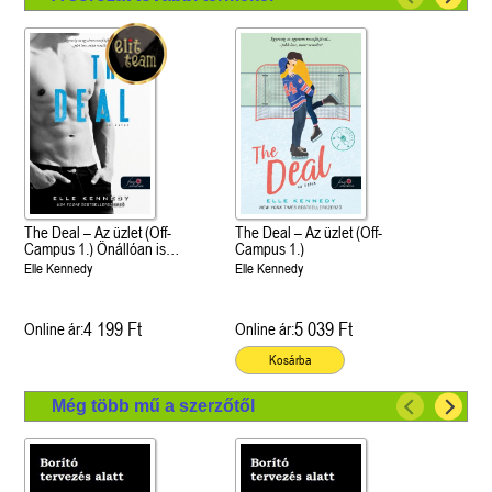
The Deal – Az üzlet (Off-
The Deal – Az üzlet (Off-
Campus 1.) Önállóan is
Campus 1.)
olvasható!
Elle Kennedy
Elle Kennedy
4 199 Ft
5 039 Ft
Online ár:
Online ár:
Kosárba
Még több mű a szerzőtől