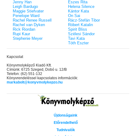
Jenny Han
Eszes Rita
Leigh Bardugo
Helena Silence
Maggie Stiefvater
Kántor Kata
Penelope Ward
On Sai
Rachel Renee Russell
Rácz-Stefán Tibor
Rachel van Dyken
Róbert Katalin
Rick Riordan
Spirit Bliss
Rupi Kaur
Szélesi Sándor
Stephenie Meyer
Tavi Kata
Tóth Eszter
Kapcsolat
Könyvmolyképző Kiadó Kft.
Címünk: 6725 Szeged, Dobó u. 12/B
Telefon: (62) 551-132
Könyvrendeléssel kapcsolatos információk:
markabolt@konyvmolykepzo.hu
Újdonságaink
Előrendelhető
Tudnivalók