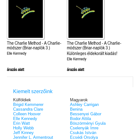
The Charlie Method - A Charlie-
The Charlie Method - A Charlie-
módszer (Briar-naplók 3.)
módszer (Briar-naplók 3.)
Különleges éldekorált kiadás!
Elle Kennedy
Elle Kennedy
árazás alatt
árazás alatt
Kiemelt szerzőink
Külföldiek
Magyarok
Brigid Kemmerer
Ashley Carrigan
Cassandra Clare
Benina
Colleen Hoover
Bessenyei Gábor
Elle Kennedy
Bodor Attila
Erin Watt
Böszörményi Gyula
Holly Webb
Cselenyák Imre
Jeff Kinney
Csukás István
Jennifer L. Armentrout
Ecsédi Orsolya