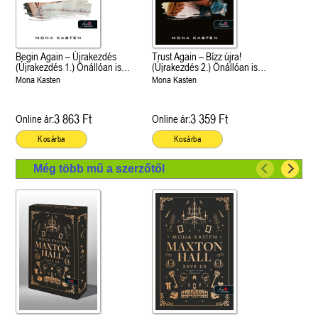
Begin Again – Újrakezdés
Trust Again – Bízz újra!
(Újrakezdés 1.) Önállóan is
(Újrakezdés 2.) Önállóan is
olvasható!
olvasható!
Mona Kasten
Mona Kasten
3 863 Ft
3 359 Ft
Online ár:
Online ár:
Kosárba
Kosárba
Még több mű a szerzőtől