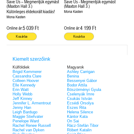
Save Us – Megmentjük egymást
Save Us - Megmentjük egymást
(Maxton Hall 3.)
(Maxton Hall 3.)
Különleges éldekorált kiadás!
Mona Kasten
Mona Kasten
5 039 Ft
4 199 Ft
Online ár:
Online ár:
Kosárba
Kosárba
Kiemelt szerzőink
Külföldiek
Magyarok
Brigid Kemmerer
Ashley Carrigan
Cassandra Clare
Benina
Colleen Hoover
Bessenyei Gábor
Elle Kennedy
Bodor Attila
Erin Watt
Böszörményi Gyula
Holly Webb
Cselenyák Imre
Jeff Kinney
Csukás István
Jennifer L. Armentrout
Ecsédi Orsolya
Jenny Han
Eszes Rita
Leigh Bardugo
Helena Silence
Maggie Stiefvater
Kántor Kata
Penelope Ward
On Sai
Rachel Renee Russell
Rácz-Stefán Tibor
Rachel van Dyken
Róbert Katalin