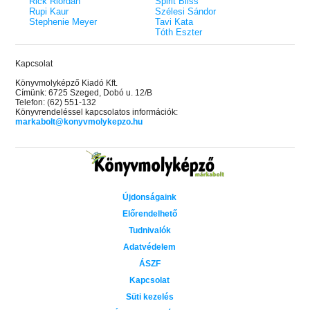
Rick Riordan
Spirit Bliss
Rupi Kaur
Szélesi Sándor
Stephenie Meyer
Tavi Kata
Tóth Eszter
Kapcsolat
Könyvmolyképző Kiadó Kft.
Címünk: 6725 Szeged, Dobó u. 12/B
Telefon: (62) 551-132
Könyvrendeléssel kapcsolatos információk:
markabolt@konyvmolykepzo.hu
Újdonságaink
Előrendelhető
Tudnivalók
Adatvédelem
ÁSZF
Kapcsolat
Süti kezelés