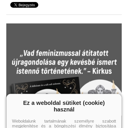
„Blake csodálatos. Lehetetlen nem beleszeretni!”
– coffee_books_and_rocknroll, amazon.de
Szereted az érzéki, de tartalmas könyveket?
Vidd haza nyugodtan, tetszeni fog!
Fiatal nőknek,
felső korhatár nélkül!
Ez a weboldal sütiket (cookie)
használ
Weboldalunk tartalmának személyre szabott
megjelenítése és a böngészési élmény biztosítása