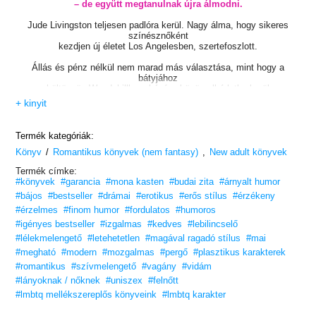
– de együtt megtanulnak újra álmodni.
Jude Livingston teljesen padlóra kerül. Nagy álma, hogy sikeres
színésznőként
kezdjen új életet Los Angelesben, szertefoszlott.
Állás és pénz nélkül nem marad más választása, mint hogy a
bátyjához
költözzön Woodshillbe – bár így közös albérletbe kerül
az exbarátjával, Blake Andersonnal.
+ kinyit
Jude gyorsan észreveszi, hogy az egykor vicces srác megtört férfivá
vált,
Termék kategóriák:
aki soha nem bocsátotta meg neki a szakításukat.
/
,
Könyv
A kettejük közti vonzalom viszont elsöprőbb, mint valaha.
Romantikus könyvek (nem fantasy)
New adult könyvek
Termék címke:
Rövidesen fel kell tenniük maguknak azt a kérdést,
#könyvek
#garancia
#mona kasten
#budai zita
#árnyalt humor
hogy készen állnak-e arra, hogy a szívüket ismét kockára tegyék.
#bájos
#bestseller
#drámai
#erotikus
#erős stílus
#érzékeny
„Jude és Blake szerelmének története teljesen magával ragadott.”
#érzelmes
#finom humor
#fordulatos
#humoros
– Golden Letters Blog
#igényes bestseller
#izgalmas
#kedves
#lebilincselő
Hagyd, hogy elraboljon!
#lélekmelengető
#letehetetlen
#magával ragadó stílus
#mai
#megható
#modern
#mozgalmas
#pergő
#plasztikus karakterek
„A tökéletes lezárás. Jobb búcsút el sem tudnék képzelni
#romantikus
#szívmelengető
#vagány
#vidám
Woodshilltől!”
– book_lovely29, amazon.com
#lányoknak / nőknek
#uniszex
#felnőtt
#lmbtq mellékszereplős könyveink
#lmbtq karakter
„Nagyszerű romantikus történet a második esélyről.”
– MaddiRV84, amazon.com