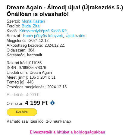
Dream Again - Álmodj újra! (Újrakezdés 5.)
Önállóan is olvasható!
Szerző:
Mona Kasten
Fordító:
Budai Zita
Kiadó:
Könyvmolyképző Kiadó Kft.
Sorozat:
Rubin pöttyös könyvek
,
Újrakezdés
Megjelenés:
2024.12.12.
Árkötöttség kezdete:
2024.12.22.
Oldalszám:
384
Kötésmód:
kartonált
Raktári kód:
011036
ISBN:
9789635978076
Eredeti cím:
Dream Again
Méret [mm]:
136 x 204 x 31
Tömeg [g]:
446
Országos megjelenés:
2024.12.13.
Eredeti ár:
4 999 Ft
4 199 Ft
Online ár:
Kosárba
Várható szállítási idő:
1-3 munkanap
Elvesztették a hitüket a boldogságukban