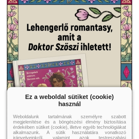
Szereted az érzéki, de tartalmas könyveket?
Vidd haza nyugodtan, tetszeni fog!
18 éves kortól ajánljuk!
Ez a weboldal sütiket (cookie)
használ
Weboldalunk tartalmának személyre szabott
megjelenítése és a böngészési élmény biztosítása
érdekében sütiket (cookie), illetve egyéb technológiákat
alkalmazunk. A sütik használatára vonatkozó
irányelveinkről, valamint azok testreszabási