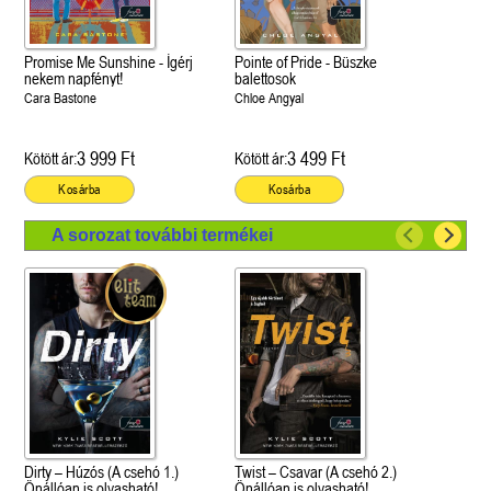
Promise Me Sunshine - Ígérj
Pointe of Pride - Büszke
nekem napfényt!
balettosok
Cara Bastone
Chloe Angyal
3 999 Ft
3 499 Ft
Kötött ár:
Kötött ár:
Kosárba
Kosárba
A sorozat további termékei
Dirty – Húzós (A csehó 1.)
Twist – Csavar (A csehó 2.)
Önállóan is olvasható!
Önállóan is olvasható!