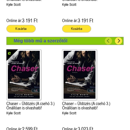
Kylie Scott
Kylie Scott
3 191 Ft
3 191 Ft
Online ár:
Online ár:
Kosárba
Kosárba
Még több mű a szerzőtől
Chaser – Üldözés (A csehó 3.)
Chaser – Üldözés (A csehó 3.)
Önállóan is olvasható!
Önállóan is olvasható!
Kylie Scott
Kylie Scott
2 599 Ft
3 023 Ft
Online ár:
Online ár: