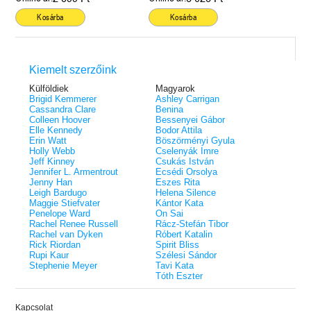
Kosárba
Kosárba
Kiemelt szerzőink
Külföldiek
Magyarok
Brigid Kemmerer
Ashley Carrigan
Cassandra Clare
Benina
Colleen Hoover
Bessenyei Gábor
Elle Kennedy
Bodor Attila
Erin Watt
Böszörményi Gyula
Holly Webb
Cselenyák Imre
Jeff Kinney
Csukás István
Jennifer L. Armentrout
Ecsédi Orsolya
Jenny Han
Eszes Rita
Leigh Bardugo
Helena Silence
Maggie Stiefvater
Kántor Kata
Penelope Ward
On Sai
Rachel Renee Russell
Rácz-Stefán Tibor
Rachel van Dyken
Róbert Katalin
Rick Riordan
Spirit Bliss
Rupi Kaur
Szélesi Sándor
Stephenie Meyer
Tavi Kata
Tóth Eszter
Kapcsolat