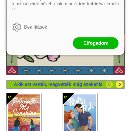
lehetőségeiről bővebb információ
ide kattintva
érhető
el.
Beállítások
Elfogadom
Akik ezt vették, megvették még ezeket is