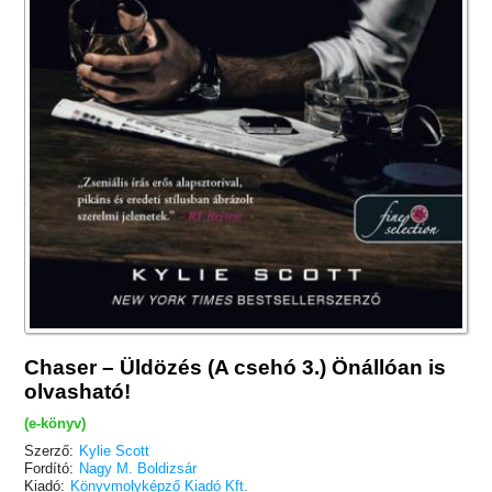
Chaser – Üldözés (A csehó 3.) Önállóan is
olvasható!
(e-könyv)
Szerző:
Kylie Scott
Fordító:
Nagy M. Boldizsár
Kiadó:
Könyvmolyképző Kiadó Kft.