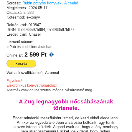
Sorozat:
Rubin pöttyös könyvek
,
A csehó
Megjelenés:
2024.05.17.
Oldalszám:
328
Kötésmód:
e-könyv
Raktári kód:
010847
ISBN:
9789635975884; 9789635975877
Eredeti cím:
Chaser
Elérhető nálunk:
.ePub és .mobi formátumban
2 599 Ft
Online ár:
Kosárba
Várható szállítási idő:
Azonnal
Figyelem!
Elektronikus könyvet vásárolsz!
A termék csak online fizetési móddal vásárolható meg.
A Zug legnagyobb nőcsábászának
története.
Ericet mindenki rosszfiúként ismeri, de kezd ebből elege lenni.
Amikor az egyedülálló Jean a városba költözik, úgy tűnik,
a szex istenei küldték. A gond csak az, hogy a lány nemhogy
nem akar összejönni Erickel, de kiderül, hogy terhes.