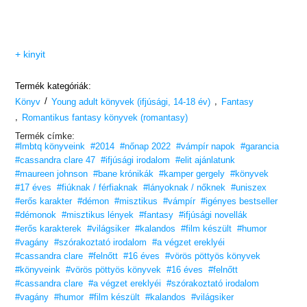
+ kinyit
Termék kategóriák:
/
,
Könyv
Young adult könyvek (ifjúsági, 14-18 év)
Fantasy
,
Romantikus fantasy könyvek (romantasy)
Termék címke:
#lmbtq könyveink
#2014
#nőnap 2022
#vámpír napok
#garancia
#cassandra clare 47
#ifjúsági irodalom
#elit ajánlatunk
#maureen johnson
#bane krónikák
#kamper gergely
#könyvek
#17 éves
#fiúknak / férfiaknak
#lányoknak / nőknek
#uniszex
#erős karakter
#démon
#misztikus
#vámpír
#igényes bestseller
#démonok
#misztikus lények
#fantasy
#ifjúsági novellák
#erős karakterek
#világsiker
#kalandos
#film készült
#humor
#vagány
#szórakoztató irodalom
#a végzet ereklyéi
#cassandra clare
#felnőtt
#16 éves
#vörös pöttyös könyvek
#könyveink
#vörös pöttyös könyvek
#16 éves
#felnőtt
#cassandra clare
#a végzet ereklyéi
#szórakoztató irodalom
#vagány
#humor
#film készült
#kalandos
#világsiker