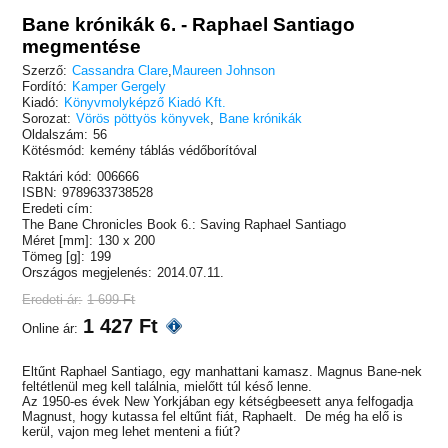
Bane krónikák 6. - Raphael Santiago
megmentése
Szerző:
Cassandra Clare
,
Maureen Johnson
Fordító:
Kamper Gergely
Kiadó:
Könyvmolyképző Kiadó Kft.
Sorozat:
Vörös pöttyös könyvek
,
Bane krónikák
Oldalszám:
56
Kötésmód:
kemény táblás védőborítóval
Raktári kód:
006666
ISBN:
9789633738528
Eredeti cím:
The Bane Chronicles Book 6.: Saving Raphael Santiago
Méret [mm]:
130 x 200
Tömeg [g]:
199
Országos megjelenés:
2014.07.11.
Eredeti ár:
1 699 Ft
1 427 Ft
Online ár:
Eltűnt Raphael Santiago, egy manhattani kamasz. Magnus Bane-nek
feltétlenül meg kell találnia, mielőtt túl késő lenne.
Az 1950-es évek New Yorkjában egy kétségbeesett anya felfogadja
Magnust, hogy kutassa fel eltűnt fiát, Raphaelt. De még ha elő is
kerül, vajon meg lehet menteni a fiút?