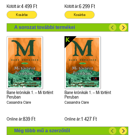
4 499 Ft
6 299 Ft
Kötött ár:
Kötött ár:
Kosárba
Kosárba
A sorozat további termékei
Bane krónikák 1. – Mi történt
Bane krónikák 1. – Mi történt
Peruban
Peruban
Cassandra Clare
Cassandra Clare
839 Ft
1 427 Ft
Online ár:
Online ár:
Még több mű a szerzőtől