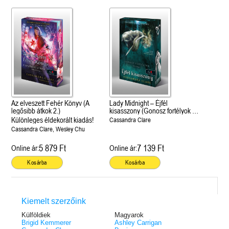
Az elveszett Fehér Könyv (A
Lady Midnight – Éjfél
legősibb átkok 2.)
kisasszony (Gonosz fortélyok 1.)
Különleges éldekorált kiadás!
Különleges éldekorált kiadás!
Cassandra Clare
Cassandra Clare, Wesley Chu
5 879 Ft
7 139 Ft
Online ár:
Online ár:
Kosárba
Kosárba
Kiemelt szerzőink
Külföldiek
Magyarok
Brigid Kemmerer
Ashley Carrigan