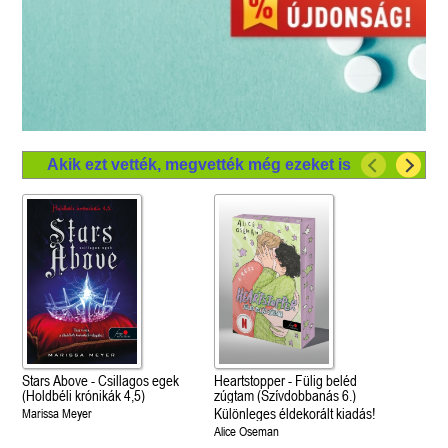
Akik ezt vették, megvették még ezeket is
Stars Above - Csillagos egek
Heartstopper - Fülig beléd
(Holdbéli krónikák 4,5)
zúgtam (Szívdobbanás 6.)
Különleges éldekorált kiadás!
Marissa Meyer
Alice Oseman