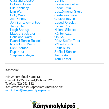
Cassandra Clare
Benina
Colleen Hoover
Bessenyei Gábor
Elle Kennedy
Bodor Attila
Erin Watt
Böszörményi Gyula
Holly Webb
Cselenyák Imre
Jeff Kinney
Csukás István
Jennifer L. Armentrout
Ecsédi Orsolya
Jenny Han
Eszes Rita
Leigh Bardugo
Helena Silence
Maggie Stiefvater
Kántor Kata
Penelope Ward
On Sai
Rachel Renee Russell
Rácz-Stefán Tibor
Rachel van Dyken
Róbert Katalin
Rick Riordan
Spirit Bliss
Rupi Kaur
Szélesi Sándor
Stephenie Meyer
Tavi Kata
Tóth Eszter
Kapcsolat
Könyvmolyképző Kiadó Kft.
Címünk: 6725 Szeged, Dobó u. 12/B
Telefon: (62) 551-132
Könyvrendeléssel kapcsolatos információk:
markabolt@konyvmolykepzo.hu