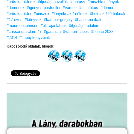
#erős karakterek
#ifjúsági novellák
#fantasy
#misztikus lények
#démonok
#igényes bestseller
#vámpír
#misztikus
#démon
#erős karakter
#uniszex
#lányoknak / nőknek
#fiúknak / férfiaknak
#17 éves
#könyvek
#kamper gergely
#bane krónikák
#maureen johnson
#elit ajánlatunk
#ifjúsági irodalom
#cassandra clare 47
#garancia
#vámpír napok
#nőnap 2022
#2014
#lmbtq könyveink
Kapcsolódó oldalak, blogok: