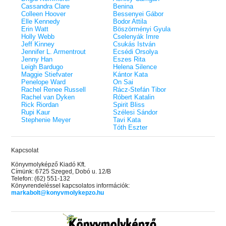
Cassandra Clare
Benina
Colleen Hoover
Bessenyei Gábor
Elle Kennedy
Bodor Attila
Erin Watt
Böszörményi Gyula
Holly Webb
Cselenyák Imre
Jeff Kinney
Csukás István
Jennifer L. Armentrout
Ecsédi Orsolya
Jenny Han
Eszes Rita
Leigh Bardugo
Helena Silence
Maggie Stiefvater
Kántor Kata
Penelope Ward
On Sai
Rachel Renee Russell
Rácz-Stefán Tibor
Rachel van Dyken
Róbert Katalin
Rick Riordan
Spirit Bliss
Rupi Kaur
Szélesi Sándor
Stephenie Meyer
Tavi Kata
Tóth Eszter
Kapcsolat
Könyvmolyképző Kiadó Kft.
Címünk: 6725 Szeged, Dobó u. 12/B
Telefon: (62) 551-132
Könyvrendeléssel kapcsolatos információk:
markabolt@konyvmolykepzo.hu