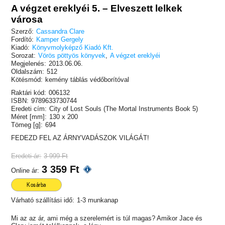
A végzet ereklyéi 5. – Elveszett lelkek
városa
Szerző:
Cassandra Clare
Fordító:
Kamper Gergely
Kiadó:
Könyvmolyképző Kiadó Kft.
Sorozat:
Vörös pöttyös könyvek
,
A végzet ereklyéi
Megjelenés:
2013.06.06.
Oldalszám:
512
Kötésmód:
kemény táblás védőborítóval
Raktári kód:
006132
ISBN:
9789633730744
Eredeti cím:
City of Lost Souls (The Mortal Instruments Book 5)
Méret [mm]:
130 x 200
Tömeg [g]:
694
FEDEZD FEL AZ ÁRNYVADÁSZOK VILÁGÁT!
Eredeti ár:
3 999 Ft
3 359 Ft
Online ár:
Kosárba
Várható szállítási idő:
1-3 munkanap
Mi az az ár, ami még a szerelemért is túl magas? Amikor Jace és