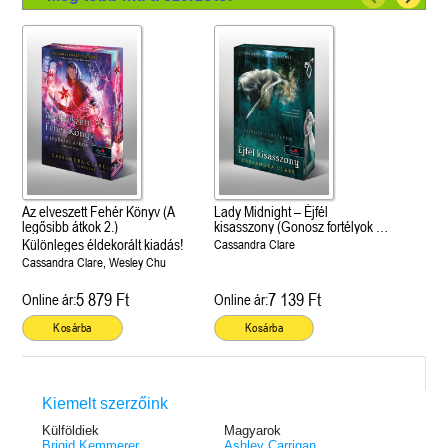
Az elveszett Fehér Könyv (A
Lady Midnight – Éjfél
legősibb átkok 2.)
kisasszony (Gonosz fortélyok 1.)
Különleges éldekorált kiadás!
Különleges éldekorált kiadás!
Cassandra Clare
Cassandra Clare, Wesley Chu
5 879 Ft
7 139 Ft
Online ár:
Online ár:
Kosárba
Kosárba
Kiemelt szerzőink
Külföldiek
Magyarok
Brigid Kemmerer
Ashley Carrigan