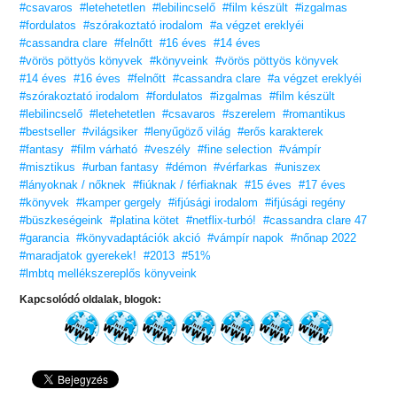
#csavaros
#letehetetlen
#lebilincselő
#film készült
#izgalmas
#fordulatos
#szórakoztató irodalom
#a végzet ereklyéi
#cassandra clare
#felnőtt
#16 éves
#14 éves
#vörös pöttyös könyvek
#könyveink
#vörös pöttyös könyvek
#14 éves
#16 éves
#felnőtt
#cassandra clare
#a végzet ereklyéi
#szórakoztató irodalom
#fordulatos
#izgalmas
#film készült
#lebilincselő
#letehetetlen
#csavaros
#szerelem
#romantikus
#bestseller
#világsiker
#lenyűgöző világ
#erős karakterek
#fantasy
#film várható
#veszély
#fine selection
#vámpír
#misztikus
#urban fantasy
#démon
#vérfarkas
#uniszex
#lányoknak / nőknek
#fiúknak / férfiaknak
#15 éves
#17 éves
#könyvek
#kamper gergely
#ifjúsági irodalom
#ifjúsági regény
#büszkeségeink
#platina kötet
#netflix-turbó!
#cassandra clare 47
#garancia
#könyvadaptációk akció
#vámpír napok
#nőnap 2022
#maradjatok gyerekek!
#2013
#51%
#lmbtq mellékszereplős könyveink
Kapcsolódó oldalak, blogok: