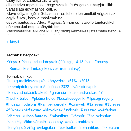
Clary ismét találkoznak, a lány
elborzadva tapasztalja, hogy szerelmét és gonosz bátyját Lilith
varázslata egymáshoz köti. A
Klávé célja megölni Sebastiant, de lehetetlen anélkül végezni az
egyik fiúval, hogy a másiknak ne
essék bántódása. Alec, Magnus, Simon és Isabelle tündérekkel,
démonokkal meg a könyörtelen
Vasnővérekkel alkudozik, Clary pedig veszélyes játszmába kezd. A
tét nem csak a saját élete, de Jace
lelke is egyben. De bízhat-e még a fiúban egyáltalán?
+ kinyit
Szerelem. Vér. Árulás. Bosszú. A Végzet Ereklyéi lélegzetelállító
ötödik darabjában közelítő sötétség
fenyegeti az árnyvadászokat.
Termék kategóriák:
/
,
Könyv
Young adult könyvek (ifjúsági, 14-18 év)
Fantasy
,
Romantikus fantasy könyvek (romantasy)
Termék címke:
#lmbtq mellékszereplős könyveink
#51%
#2013
#maradjatok gyerekek!
#nőnap 2022
#vámpír napok
#könyvadaptációk akció
#garancia
#cassandra clare 47
#netflix-turbó!
#platina kötet
#büszkeségeink
#ifjúsági regény
#ifjúsági irodalom
#kamper gergely
#könyvek
#17 éves
#15 éves
#fiúknak / férfiaknak
#lányoknak / nőknek
#uniszex
#vérfarkas
#démon
#urban fantasy
#misztikus
#vámpír
#fine selection
#veszély
#film várható
#fantasy
#erős karakterek
#lenyűgöző világ
#világsiker
#bestseller
#romantikus
#szerelem