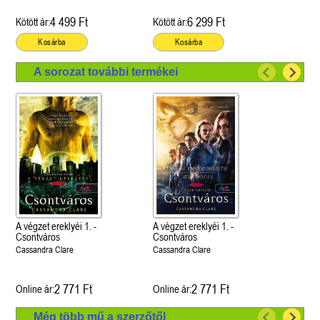
4 499 Ft
6 299 Ft
Kötött ár:
Kötött ár:
Kosárba
Kosárba
A sorozat további termékei
A végzet ereklyéi 1. -
A végzet ereklyéi 1. -
Csontváros
Csontváros
Cassandra Clare
Cassandra Clare
2 771 Ft
2 771 Ft
Online ár:
Online ár:
Még több mű a szerzőtől