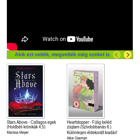
Akik ezt vették, megvették még ezeket is
Stars Above - Csillagos egek
Heartstopper - Fülig beléd
(Holdbéli krónikák 4,5)
zúgtam (Szívdobbanás 6.)
Különleges éldekorált kiadás!
Marissa Meyer
Alice Oseman