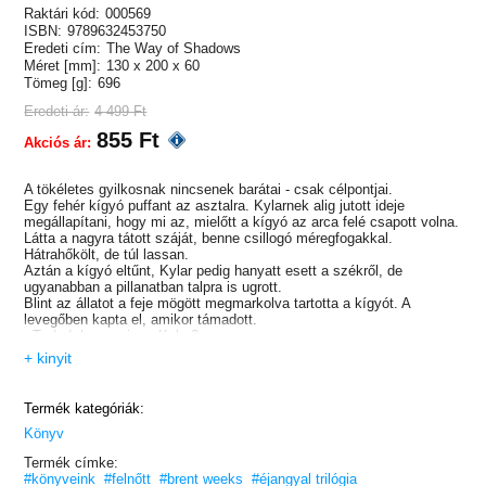
Raktári kód:
000569
ISBN:
9789632453750
Eredeti cím:
The Way of Shadows
Méret [mm]:
130 x 200 x 60
Tömeg [g]:
696
Eredeti ár:
4 499 Ft
855 Ft
Akciós ár:
A tökéletes gyilkosnak nincsenek barátai - csak célpontjai.
Egy fehér kígyó puffant az asztalra. Kylarnek alig jutott ideje
megállapítani, hogy mi az, mielőtt a kígyó az arca felé csapott volna.
Látta a nagyra tátott száját, benne csillogó méregfogakkal.
Hátrahőkölt, de túl lassan.
Aztán a kígyó eltűnt, Kylar pedig hanyatt esett a székről, de
ugyanabban a pillanatban talpra is ugrott.
Blint az állatot a feje mögött megmarkolva tartotta a kígyót. A
levegőben kapta el, amikor támadott.
- Tudod, hogy mi ez, Kylar?
- Fehér áspisvipera. - A világ egyik leghalálosabb kígyója volt. Kicsik
+ kinyit
voltak, ritkán nőttek nagyobbra, mint egy ember alkarja, de akit
megharaptak, másodperceken belül meghalt.
- Nem, ez a kudarc ára.
Termék kategóriák:
Könyv
Termék címke:
#könyveink
#felnőtt
#brent weeks
#éjangyal trilógia