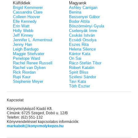
Külföldiek
Magyarok
Brigid Kemmerer
Ashley Carrigan
Cassandra Clare
Benina
Colleen Hoover
Bessenyei Gábor
Elle Kennedy
Bodor Attila
Erin Watt
Böszörményi Gyula
Holly Webb
Cselenyák Imre
Jeff Kinney
Csukás István
Jennifer L. Armentrout
Ecsédi Orsolya
Jenny Han
Eszes Rita
Leigh Bardugo
Helena Silence
Maggie Stiefvater
Kántor Kata
Penelope Ward
On Sai
Rachel Renee Russell
Rácz-Stefán Tibor
Rachel van Dyken
Róbert Katalin
Rick Riordan
Spirit Bliss
Rupi Kaur
Szélesi Sándor
Stephenie Meyer
Tavi Kata
Tóth Eszter
Kapcsolat
Könyvmolyképző Kiadó Kft.
Címünk: 6725 Szeged, Dobó u. 12/B
Telefon: (62) 551-132
Könyvrendeléssel kapcsolatos információk:
markabolt@konyvmolykepzo.hu