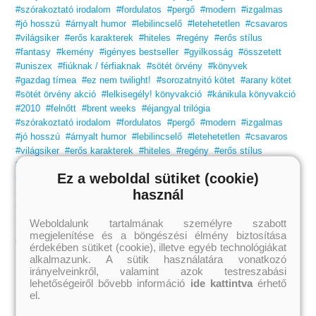
#szórakoztató irodalom
#fordulatos
#pergő
#modern
#izgalmas
#jó hosszú
#árnyalt humor
#lebilincselő
#letehetetlen
#csavaros
#világsiker
#erős karakterek
#hiteles
#regény
#erős stílus
#fantasy
#kemény
#igényes bestseller
#gyilkosság
#összetett
#uniszex
#fiúknak / férfiaknak
#sötét örvény
#könyvek
#gazdag tímea
#ez nem twilight!
#sorozatnyitó kötet
#arany kötet
#sötét örvény akció
#lelkisegély! könyvakció
#kánikula könyvakció
#2010
#felnőtt
#brent weeks
#éjangyal trilógia
#szórakoztató irodalom
#fordulatos
#pergő
#modern
#izgalmas
#jó hosszú
#árnyalt humor
#lebilincselő
#letehetetlen
#csavaros
#világsiker
#erős karakterek
#hiteles
#regény
#erős stílus
#fantasy
#kemény
#igényes bestseller
#gyilkosság
#összetett
Ez a weboldal sütiket (cookie)
#uniszex
#fiúknak / férfiaknak
#sötét örvény
#könyvek
használ
#gazdag tímea
#ez nem twilight!
#sorozatnyitó kötet
#arany kötet
#sötét örvény akció
#lelkisegély! könyvakció
#kánikula könyvakció
#2010
Weboldalunk tartalmának személyre szabott
megjelenítése és a böngészési élmény biztosítása
Kapcsolódó oldalak, blogok:
érdekében sütiket (cookie), illetve egyéb technológiákat
alkalmazunk. A sütik használatára vonatkozó
irányelveinkről, valamint azok testreszabási
lehetőségeiről bővebb információ
ide kattintva
érhető
el.