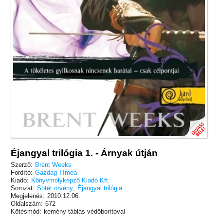
Éjangyal trilógia 1. - Árnyak útján
Szerző:
Brent Weeks
Fordító:
Gazdag Tímea
Kiadó:
Könyvmolyképző Kiadó Kft.
Sorozat:
Sötét örvény
,
Éjangyal trilógia
Megjelenés:
2010.12.06.
Oldalszám:
672
Kötésmód:
kemény táblás védőborítóval