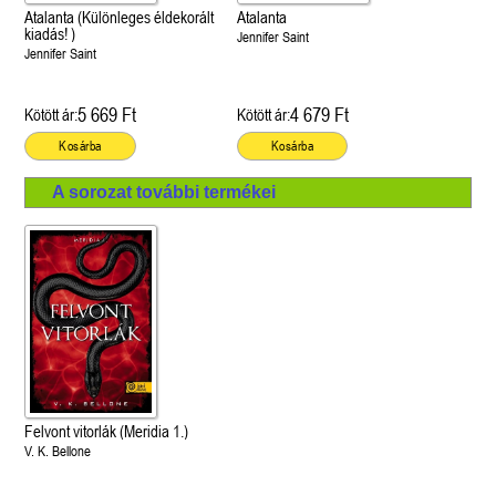
Atalanta (Különleges éldekorált
Atalanta
kiadás! )
Jennifer Saint
Jennifer Saint
5 669 Ft
4 679 Ft
Kötött ár:
Kötött ár:
Kosárba
Kosárba
A sorozat további termékei
Felvont vitorlák (Meridia 1.)
V. K. Bellone