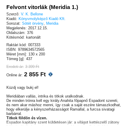
Felvont vitorlák (Meridia 1.)
Szerző:
V. K. Bellone
Kiadó:
Könyvmolyképző Kiadó Kft.
Sorozat:
Sötét örvény
,
Meridia
Megjelenés:
2017.12.15.
Oldalszám:
376
Kötésmód:
kartonált
Raktári kód:
007333
ISBN:
9789634572565
Méret [mm]:
130 x 200
Tömeg [g]:
437
Eredeti ár:
3 399 Ft
2 855 Ft
Online ár:
Küzdj vagy bukj el!
Meridiában vallás, intrika és titkok uralkodnak.
De minden trónra kell egy király.Anahita főpapnő Espadont szereti,
és nem akar máshoz menni, így csak a saját eszére támaszkodhat,
hogy elkerülje a kényszerházasságot Ramallal, a furcsa sivatagi
barbárral.
Titkok földön és vízen.
Espadon kapitány szent küldetésen jár: a világot kettészelő zátony
felé vitorlázik, hogy visszaszerezze a Vastorony Szívét. Vajon