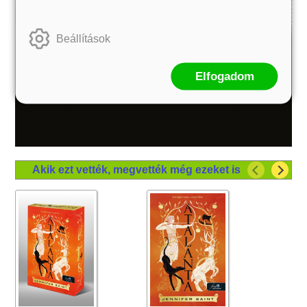
Beállítások
Elfogadom
Akik ezt vették, megvették még ezeket is