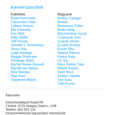
Kiemelt szerzőink
Külföldiek
Magyarok
Brigid Kemmerer
Ashley Carrigan
Cassandra Clare
Benina
Colleen Hoover
Bessenyei Gábor
Elle Kennedy
Bodor Attila
Erin Watt
Böszörményi Gyula
Holly Webb
Cselenyák Imre
Jeff Kinney
Csukás István
Jennifer L. Armentrout
Ecsédi Orsolya
Jenny Han
Eszes Rita
Leigh Bardugo
Helena Silence
Maggie Stiefvater
Kántor Kata
Penelope Ward
On Sai
Rachel Renee Russell
Rácz-Stefán Tibor
Rachel van Dyken
Róbert Katalin
Rick Riordan
Spirit Bliss
Rupi Kaur
Szélesi Sándor
Stephenie Meyer
Tavi Kata
Tóth Eszter
Kapcsolat
Könyvmolyképző Kiadó Kft.
Címünk: 6725 Szeged, Dobó u. 12/B
Telefon: (62) 551-132
Könyvrendeléssel kapcsolatos információk: