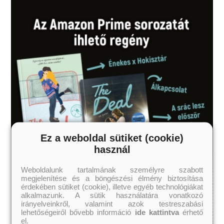
Ez a weboldal sütiket (cookie)
használ
Weboldalunk tartalmának személyre szabott
megjelenítése és a böngészési élmény biztosítása
érdekében sütiket (cookie), illetve egyéb technológiákat
alkalmazunk. A sütik használatára vonatkozó
irányelveinkről, valamint azok testreszabási
lehetőségeiről bővebb információ
ide kattintva
érhető
el.