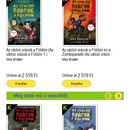
Az utolsó srácok a Földön (Az
Az utolsó srácok a Földön és a
utolsó srácok a Földön 1.)
Zombiparádé (Az utolsó srácok
a Földön 2.)
Max Brallier
Max Brallier
2 519 Ft
2 519 Ft
Online ár:
Online ár:
Kosárba
Kosárba
Még több mű a szerzőtől