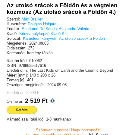
Az utolsó srácok a Földön és a végtelen
kozmosz (Az utolsó srácok a Földön 4.)
Szerző:
Max Brallier
Illusztrátor:
Douglas Holgate
Fordító:
Szarkáné Dr. Sándor Alexandra Valéria
Kiadó:
Könyvmolyképző Kiadó Kft.
Sorozat:
Kaméleon könyvek
,
Az utolsó srácok a Földön
Megjelenés:
2024.09.03.
Oldalszám:
272
Kötésmód:
kemény táblás
Raktári kód:
010062
ISBN:
9789635617616
Eredeti cím:
The Last Kids on Earth and the Cosmic Beyond
Méret [mm]:
140 x 208 x 28
Tömeg [g]:
401
Országos megjelenés:
2024.09.06.
Eredeti ár:
2 999 Ft
2 519 Ft
Online ár:
Kosárba
Várható szállítási idő:
1-3 munkanap
„Szörnyen humoros! Nagy borzongást
és még nagyobb nevetést okoz.”
– Jeff Kinney,