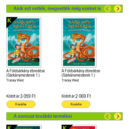
Akik ezt vették, megvették még ezeket is
A Földsárkány ébredése
A Földsárkány ébredése
(Sárkánymesterek 1.)
(Sárkánymesterek 1.)
Tracey West
Tracey West
3 059 Ft
2 069 Ft
Kötött ár:
Kötött ár:
Kosárba
Kosárba
A sorozat további termékei