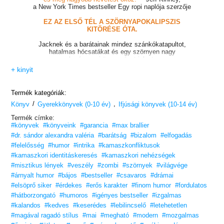
a New York Times bestseller Egy ropi naplója szerzője
EZ AZ ELSŐ TÉL A SZÖRNYAPOKALIPSZIS
KITÖRÉSE ÓTA.
Jacknek és a barátainak mindez szánkókatapultot,
hatalmas hócsatákat és egy szörnyen nagy
karácsonyi ünnepséget jelent.
A téli mesevilág viszont árnyékba borul,
+ kinyit
amikor egy gonosztevő elkezd vadászni rájuk.
Aki ráadásul egy ember… És nő.
Termék kategóriák:
Amikor a gonosztevő elrabolja
/
,
Könyv
Gyerekkönyvek (0-10 év)
Jack nagyra becsült szörnymészároló eszközét,
Ifjúsági könyvek (10-14 év)
a kaszabolót, hősünk megesküszik rá, hogy visszaszerzi.
Termék címke:
De nem lesz könnyű dolga.
#könyvek
#könyveink
#garancia
#max brallier
Jack és a barátai hamarosan rájönnek,
#dr. sándor alexandra valéria
#barátság
#bizalom
#elfogadás
hogy a kaszaboló a kulcspontja egy sötét tervnek,
#felelősség
#humor
#intrika
#kamaszkonfliktusok
ami az egész világot fenyegeti…
#kamaszkori identitáskeresés
#kamaszkori nehézségek
és mindent, ami azon túl van.
#misztikus lények
#veszély
#zombi
#szörnyek
#világvége
A
Netflix-sorozatot
ihlető történet legújabb része
#árnyalt humor
#bájos
#bestseller
#csavaros
#drámai
új szörnyekkel, új rossz arcokkal és egy csomó
#elsöprő siker
#érdekes
#erős karakter
#finom humor
#fordulatos
új poénnal vár rád!
#hátborzongató
#humoros
#igényes bestseller
#izgalmas
BORZONGJ TE IS AZ ÚJ KALANDOKON!
#kalandos
#kedves
#keserédes
#lebilincselő
#letehetetlen
#magával ragadó stílus
#mai
#megható
#modern
#mozgalmas
„A sorozat újabb