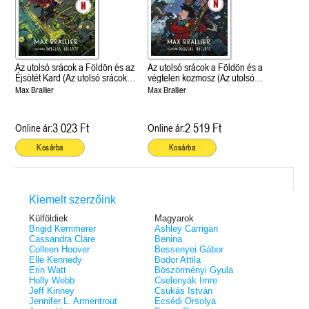
Az utolsó srácok a Földön és az
Az utolsó srácok a Földön és a
Éjsötét Kard (Az utolsó srácok a
végtelen kozmosz (Az utolsó
Földön 5.)
srácok a Földön 4.)
Max Brallier
Max Brallier
3 023 Ft
2 519 Ft
Online ár:
Online ár:
Kosárba
Kosárba
Kiemelt szerzőink
Külföldiek
Magyarok
Brigid Kemmerer
Ashley Carrigan
Cassandra Clare
Benina
Colleen Hoover
Bessenyei Gábor
Elle Kennedy
Bodor Attila
Erin Watt
Böszörményi Gyula
Holly Webb
Cselenyák Imre
Jeff Kinney
Csukás István
Jennifer L. Armentrout
Ecsédi Orsolya