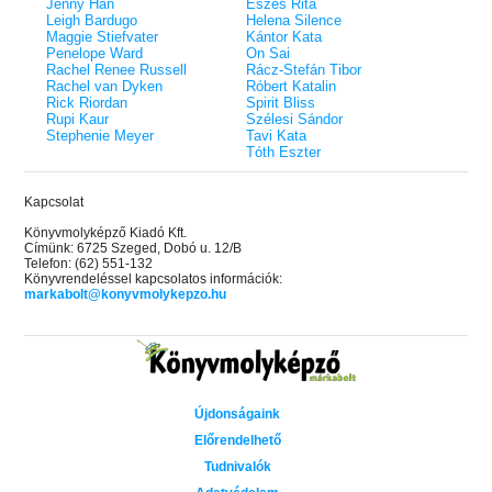
Jenny Han
Eszes Rita
Leigh Bardugo
Helena Silence
Maggie Stiefvater
Kántor Kata
Penelope Ward
On Sai
Rachel Renee Russell
Rácz-Stefán Tibor
Rachel van Dyken
Róbert Katalin
Rick Riordan
Spirit Bliss
Rupi Kaur
Szélesi Sándor
Stephenie Meyer
Tavi Kata
Tóth Eszter
Kapcsolat
Könyvmolyképző Kiadó Kft.
Címünk: 6725 Szeged, Dobó u. 12/B
Telefon: (62) 551-132
Könyvrendeléssel kapcsolatos információk:
markabolt@konyvmolykepzo.hu
Újdonságaink
Előrendelhető
Tudnivalók