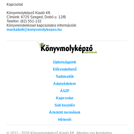
Kapcsolat
Könyvmolyképző Kiadó Kft.
Címünk: 6725 Szeged, Dobó u. 12/B
Telefon: (62) 551-132
Könyvrendeléssel kapcsolatos információk:
markabolt@konyvmolykepzo.hu
Újdonságaink
Előrendelhető
Tudnivalók
Adatvédelem
ÁSZF
Kapcsolat
Süti kezelés
Árkötött termékek
Hírlevél
© 2011 - 2026 Könyvmolyképző Kiadó Kft..
Minden jog fenntartva.