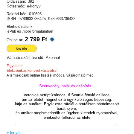
Oldalszám:
392
Kötésmód:
e-könyv
Raktári kód:
010695
ISBN:
9789633736425; 9789633736432
Elérhető nálunk:
.ePub és .mobi formátumban
2 799 Ft
Online ár:
Kosárba
Várható szállítási idő:
Azonnal
Figyelem!
Elektronikus könyvet vásárolsz!
A termék csak online fizetési móddal vásárolható meg.
Szenvedély, halál és csábítás…
Veronica sztriptíztáncos, ő Seattle fénylő csillaga,
ám az életét megnehezíti egy különleges képesség:
látja az aurákat. Egyik este rátalál a brutálisan bántalmazott
barátnőjére,
és amikor megismerkedik az ügyben kirendelt nyomozóval,
fenekestől felfordul az élete.
Jack gyilkossági nyomozó, aki nemcsak magánéleti bajokkal küzd,
hanem a nyakába sózzák egy megerőszakolt sztriptíztáncosnő ügyét
+ kinyit