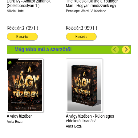
Dark Ivy - Amikor zuhanok
The Rules of Dating a Younger
(Sötét borostyán 1.)
Man - Hogyan randizzunk egy
fiatalabb pasival? (Hogyan
Nikola Hotel
Penelope Ward, Vi Keeland
randizzunk? 4.)
3 799 Ft
3 999 Ft
Kötött ár:
Kötött ár:
Kosárba
Kosárba
Még több mű a szerzőtől
A vágy tüzében
A vágy tüzében - Különleges
éldekorált kiadás!
Anita Boza
Anita Boza