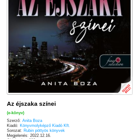
Az éjszaka színei
(e-könyv)
Szerző:
Anita Boza
Kiadó:
Könyvmolyképző Kiadó Kft.
Sorozat:
Rubin pöttyös könyvek
Megjelenés:
2022.12.16.