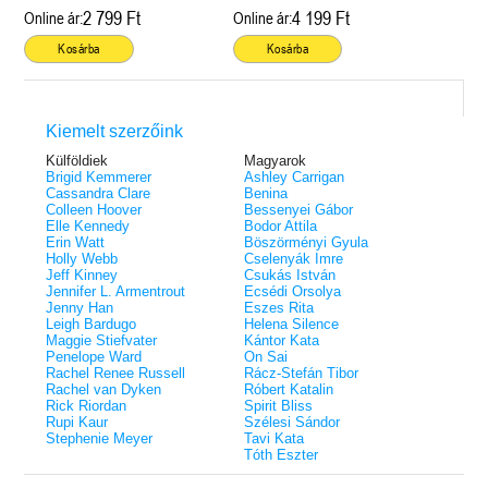
2 799 Ft
4 199 Ft
Online ár:
Online ár:
Kosárba
Kosárba
Kiemelt szerzőink
Külföldiek
Magyarok
Brigid Kemmerer
Ashley Carrigan
Cassandra Clare
Benina
Colleen Hoover
Bessenyei Gábor
Elle Kennedy
Bodor Attila
Erin Watt
Böszörményi Gyula
Holly Webb
Cselenyák Imre
Jeff Kinney
Csukás István
Jennifer L. Armentrout
Ecsédi Orsolya
Jenny Han
Eszes Rita
Leigh Bardugo
Helena Silence
Maggie Stiefvater
Kántor Kata
Penelope Ward
On Sai
Rachel Renee Russell
Rácz-Stefán Tibor
Rachel van Dyken
Róbert Katalin
Rick Riordan
Spirit Bliss
Rupi Kaur
Szélesi Sándor
Stephenie Meyer
Tavi Kata
Tóth Eszter