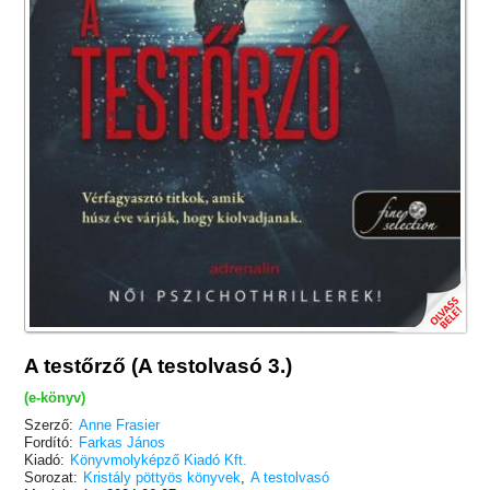
A testőrző (A testolvasó 3.)
(e-könyv)
Szerző:
Anne Frasier
Fordító:
Farkas János
Kiadó:
Könyvmolyképző Kiadó Kft.
Sorozat:
Kristály pöttyös könyvek
,
A testolvasó