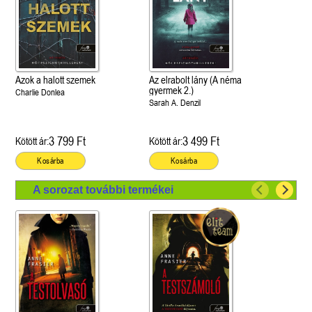
Azok a halott szemek
Az elrabolt lány (A néma
gyermek 2.)
Charlie Donlea
Sarah A. Denzil
3 799 Ft
3 499 Ft
Kötött ár:
Kötött ár:
Kosárba
Kosárba
A sorozat további termékei