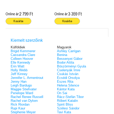
2 799 Ft
3 359 Ft
Online ár:
Online ár:
Kosárba
Kosárba
Kiemelt szerzőink
Külföldiek
Magyarok
Brigid Kemmerer
Ashley Carrigan
Cassandra Clare
Benina
Colleen Hoover
Bessenyei Gábor
Elle Kennedy
Bodor Attila
Erin Watt
Böszörményi Gyula
Holly Webb
Cselenyák Imre
Jeff Kinney
Csukás István
Jennifer L. Armentrout
Ecsédi Orsolya
Jenny Han
Eszes Rita
Leigh Bardugo
Helena Silence
Maggie Stiefvater
Kántor Kata
Penelope Ward
On Sai
Rachel Renee Russell
Rácz-Stefán Tibor
Rachel van Dyken
Róbert Katalin
Rick Riordan
Spirit Bliss
Rupi Kaur
Szélesi Sándor
Stephenie Meyer
Tavi Kata