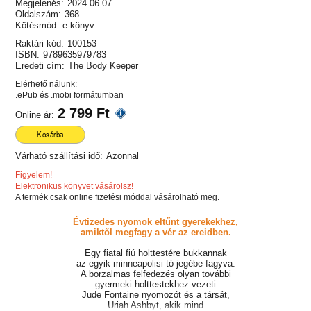
Megjelenés:
2024.06.07.
Oldalszám:
368
Kötésmód:
e-könyv
Raktári kód:
100153
ISBN:
9789635979783
Eredeti cím:
The Body Keeper
Elérhető nálunk:
.ePub és .mobi formátumban
2 799 Ft
Online ár:
Kosárba
Várható szállítási idő:
Azonnal
Figyelem!
Elektronikus könyvet vásárolsz!
A termék csak online fizetési móddal vásárolható meg.
Évtizedes nyomok eltűnt gyerekekhez,
amiktől megfagy a vér az ereidben.
Egy fiatal fiú holttestére bukkannak
az egyik minneapolisi tó jegébe fagyva.
A borzalmas felfedezés olyan további
gyermeki holttestekhez vezeti
Jude Fontaine nyomozót és a társát,
Uriah Ashbyt, akik mind