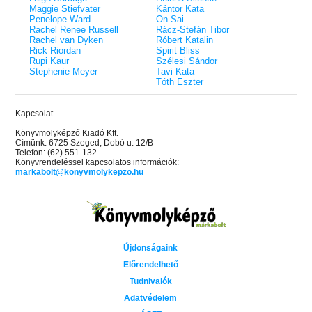
Maggie Stiefvater
Kántor Kata
Penelope Ward
On Sai
Rachel Renee Russell
Rácz-Stefán Tibor
Rachel van Dyken
Róbert Katalin
Rick Riordan
Spirit Bliss
Rupi Kaur
Szélesi Sándor
Stephenie Meyer
Tavi Kata
Tóth Eszter
Kapcsolat
Könyvmolyképző Kiadó Kft.
Címünk: 6725 Szeged, Dobó u. 12/B
Telefon: (62) 551-132
Könyvrendeléssel kapcsolatos információk:
markabolt@konyvmolykepzo.hu
Újdonságaink
Előrendelhető
Tudnivalók
Adatvédelem