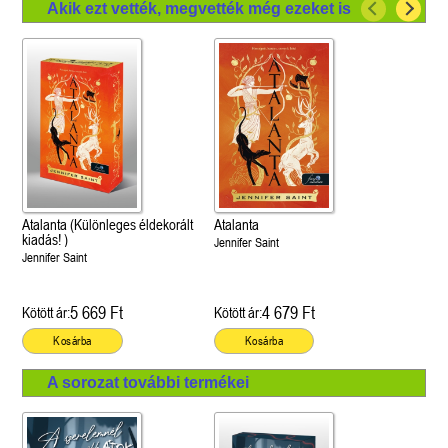
Akik ezt vették, megvették még ezeket is
Atalanta (Különleges éldekorált
Atalanta
kiadás! )
Jennifer Saint
Jennifer Saint
5 669 Ft
4 679 Ft
Kötött ár:
Kötött ár:
Kosárba
Kosárba
A sorozat további termékei