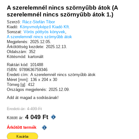
A szerelemnél nincs szörnyűbb átok (A
szerelemnél nincs szörnyűbb átok 1.)
Szerző:
Rácz-Stefán Tibor
Kiadó:
Könyvmolyképző Kiadó Kft.
Sorozat:
Vörös pöttyös könyvek
,
A szerelemnél nincs szörnyűbb átok
Megjelenés:
2025.12.05.
Árkötöttség kezdete:
2025.12.13.
Oldalszám:
352
Kötésmód:
kartonált
Raktári kód:
101488
ISBN:
9789636759346
Eredeti cím:
A szerelemnél nincs szörnyűbb átok
Méret [mm]:
136 x 204 x 30
Tömeg [g]:
412
Országos megjelenés:
2025.12.09.
Add át magad a sodrásának!
Eredeti ár:
4 499 Ft
4 049 Ft
Kötött ár:
Árkötött termék
Kosárba