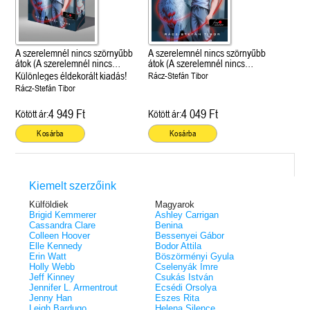
A szerelemnél nincs szörnyűbb
A szerelemnél nincs szörnyűbb
átok (A szerelemnél nincs
átok (A szerelemnél nincs
szörnyűbb átok 1.)
szörnyűbb átok 1.)
Különleges éldekorált kiadás!
Rácz-Stefán Tibor
Rácz-Stefán Tibor
4 949 Ft
4 049 Ft
Kötött ár:
Kötött ár:
Kosárba
Kosárba
Kiemelt szerzőink
Külföldiek
Magyarok
Brigid Kemmerer
Ashley Carrigan
Cassandra Clare
Benina
Colleen Hoover
Bessenyei Gábor
Elle Kennedy
Bodor Attila
Erin Watt
Böszörményi Gyula
Holly Webb
Cselenyák Imre
Jeff Kinney
Csukás István
Jennifer L. Armentrout
Ecsédi Orsolya
Jenny Han
Eszes Rita
Leigh Bardugo
Helena Silence