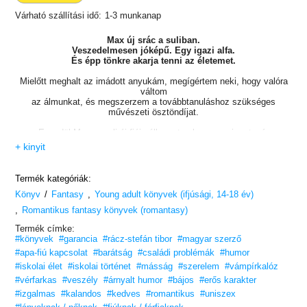
Várható szállítási idő:
1-3 munkanap
Max új srác a suliban.
Veszedelmesen jóképű. Egy igazi alfa.
És épp tönkre akarja tenni az életemet.
Mielőtt meghalt az imádott anyukám, megígértem neki, hogy valóra
váltom
az álmunkat, és megszerzem a továbbtanuláshoz szükséges
művészeti ösztöndíjat.
Egyedül Max, a suli új fiúja áll az utamba, ugyanis a tanár
vele osztott párba, de Max nem hajlandó teljesíteni a feladatot,
+ kinyit
ami az év végi jegyünk hatvan százalékát adná.
Valahogy rá kell vennem őt, hogy igent mondjon,
Termék kategóriák:
és elkészíthessük egymás portréját.
/
,
Könyv
Fantasy
Young adult könyvek (ifjúsági, 14-18 év)
Max igazi rejtély. Még télen is csak egy pulcsiban jár. Az érzelmeit
,
Romantikus fantasy könyvek (romantasy)
folyton
palástolja, nem nyílik meg senkinek. Emellett elképesztően erős is,
Termék címke:
még az életemet is megmenti, amikor majdnem rám zuhan egy óriási
#könyvek
#garancia
#rácz-stefán tibor
#magyar szerző
csillár.
#apa-fiú kapcsolat
#barátság
#családi problémák
#humor
Ami után totál bunkón viselkedik velem.
#iskolai élet
#iskolai történet
#másság
#szerelem
#vámpírkalóz
Gyűlölöm őt. Imádok veszekedni vele. Bármit megadnék azért,
#vérfarkas
#veszély
#árnyalt humor
#bájos
#erős karakter
hogy mosolyogni láthassam. Úgy vonz, mint a lepkét a tűz fénye,
#izgalmas
#kalandos
#kedves
#romantikus
#uniszex
és ha nem vigyázok, elevenen eléget.