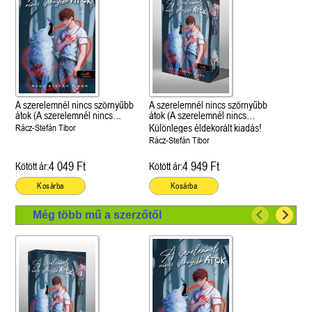
A szerelemnél nincs szörnyűbb
A szerelemnél nincs szörnyűbb
átok (A szerelemnél nincs
átok (A szerelemnél nincs
szörnyűbb átok 1.)
szörnyűbb átok 1.)
Különleges éldekorált kiadás!
Rácz-Stefán Tibor
Rácz-Stefán Tibor
4 049 Ft
4 949 Ft
Kötött ár:
Kötött ár:
Kosárba
Kosárba
Még több mű a szerzőtől