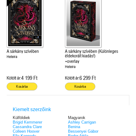
A sárkány szívében
A sárkány szívében (Különleges
éldekorált kiadás!)
Heteira
+overlay
Heteira
4 199 Ft
6 299 Ft
Kötött ár:
Kötött ár:
Kosárba
Kosárba
Kiemelt szerzőink
Külföldiek
Magyarok
Brigid Kemmerer
Ashley Carrigan
Cassandra Clare
Benina
Colleen Hoover
Bessenyei Gábor
Elle Kennedy
Bodor Attila