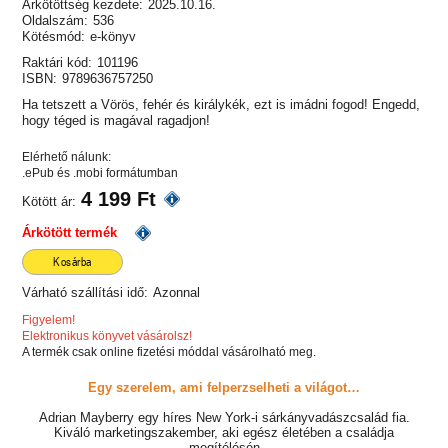
Árkötöttség kezdete:
2025.10.16.
Oldalszám:
536
Kötésmód:
e-könyv
Raktári kód:
101196
ISBN:
9789636757250
Ha tetszett a Vörös, fehér és királykék, ezt is imádni fogod! Engedd,
hogy téged is magával ragadjon!
Elérhető nálunk:
.ePub és .mobi formátumban
4 199 Ft
Kötött ár:
Árkötött termék
Kosárba
Várható szállítási idő:
Azonnal
Figyelem!
Elektronikus könyvet vásárolsz!
A termék csak online fizetési móddal vásárolható meg.
Egy szerelem, ami felperzselheti a világot…
Adrian Mayberry egy híres New York-i sárkányvadászcsalád fia.
Kiváló marketingszakember, aki egész életében a családja
megítélésén