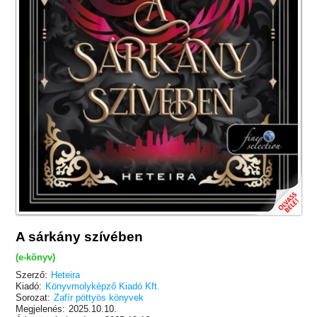
A sárkány szívében
(e-könyv)
Szerző:
Heteira
Kiadó:
Könyvmolyképző Kiadó Kft.
Sorozat:
Zafír pöttyös könyvek
Megjelenés:
2025.10.10.