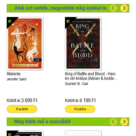
Akik ezt vették, megvették még ezeket is
Atalanta
King of Battle and Blood - Harc
és vér királya (Adrian & Isolde
Jennifer Saint
1.)
Scarlett St. Clair
3 699 Ft
4 199 Ft
Kötött ár:
Kötött ár:
Kosárba
Kosárba
Még több mű a szerzőtől