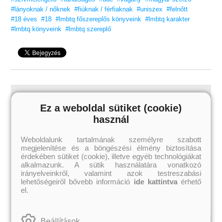
Képes választani Adrian a megszokott családi minták és
az új, vonzó élet lehetősége között?
#lányoknak / nőknek
#fiúknak / férfiaknak
#uniszex
#felnőtt
#18 éves
#18
#lmbtq főszereplős könyveink
#lmbtq karakter
Megéri fejest ugrani egy szerelembe, ha tudod, hogy a végén úgyis
#lmbtq könyveink
#lmbtq szereplő
megégeted magad?
Titkok, múltból fakadó gyűlölet, perzselő szenvedély.
Kitart a fellobbanó vágy, vagy hamuvá omlik minden, amiért
küzdöttek?
Ha tetszett a
Vörös, fehér és királykék
, ezt is imádni fogod!
Engedd, hogy téged is magával ragadjon!
„Imádtam olvasni, végtelenül jól szórakoztam. Igazi bekuckózós
romantikus könyv,
vidám és könnyed, szinte faltam a lapokat.”
– On Sai,
Ez a weboldal sütiket (cookie)
bestsellerszerző
használ
Szereted a fantáziadús, érzéki, tartalmas könyveket?
Vidd haza nyugodtan, tetszeni fog!
Weboldalunk tartalmának személyre szabott
megjelenítése és a böngészési élmény biztosítása
Felnőtteknek
érdekében sütiket (cookie), illetve egyéb technológiákat
ajánljuk!
alkalmazunk. A sütik használatára vonatkozó
irányelveinkről, valamint azok testreszabási
lehetőségeiről bővebb információ
ide kattintva
érhető
el.
Beállítások