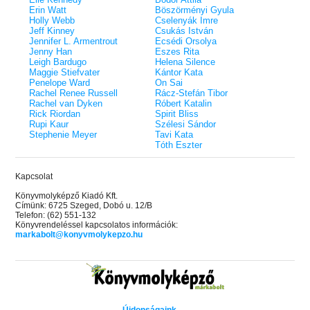
Erin Watt
Böszörményi Gyula
Holly Webb
Cselenyák Imre
Jeff Kinney
Csukás István
Jennifer L. Armentrout
Ecsédi Orsolya
Jenny Han
Eszes Rita
Leigh Bardugo
Helena Silence
Maggie Stiefvater
Kántor Kata
Penelope Ward
On Sai
Rachel Renee Russell
Rácz-Stefán Tibor
Rachel van Dyken
Róbert Katalin
Rick Riordan
Spirit Bliss
Rupi Kaur
Szélesi Sándor
Stephenie Meyer
Tavi Kata
Tóth Eszter
Kapcsolat
Könyvmolyképző Kiadó Kft.
Címünk: 6725 Szeged, Dobó u. 12/B
Telefon: (62) 551-132
Könyvrendeléssel kapcsolatos információk:
markabolt@konyvmolykepzo.hu
Újdonságaink