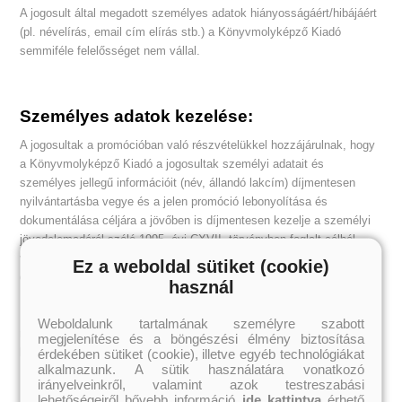
A jogosult által megadott személyes adatok hiányosságáért/hibájáért
(pl. névelírás, email cím elírás stb.) a Könyvmolyképző Kiadó
semmiféle felelősséget nem vállal.
Személyes adatok kezelése:
A jogosultak a promócióban való részvételükkel hozzájárulnak, hogy
a Könyvmolyképző Kiadó a jogosultak személyi adatait és
személyes jellegű információit (név, állandó lakcím) díjmentesen
nyilvántartásba vegye és a jelen promóció lebonyolítása és
dokumentálása céljára a jövőben is díjmentesen kezelje a személyi
jövedelemadóról szóló 1995. évi CXVII. törvényben foglalt célból,
valamint marketingtevékenysége és a promóció lebonyolítása és
Ez a weboldal sütiket (cookie)
dokumentálása céljára. További harmadik személyeknek a
használ
Könyvmolyképző Kiadó ezen információkat nem adja tovább. A
Könyvmolyképző Kiadó kötelezettséget vállal arra, hogy a
Weboldalunk tartalmának személyre szabott
résztvevők személyes adatait a hatályos jogszabályi rendelkezések
megjelenítése és a böngészési élmény biztosítása
érdekében sütiket (cookie), illetve egyéb technológiákat
betartásával kezeli.
alkalmazunk. A sütik használatára vonatkozó
irányelveinkről, valamint azok testreszabási
lehetőségeiről bővebb információ
ide kattintva
érhető