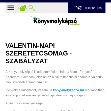
A kosár üres
VALENTIN-NAPI
SZERETETCSOMAG -
SZABÁLYZAT
A Könyvmolyképző Kiadó promóciót hirdet a Vörös Pöttyös?
Szeretem! Facebook oldalán az oldal felhasználói számára Valentin-
napi szeretetcsomag címmel.
Igényeld a kuponodat, vásárolj a
konyvmolykepzo.hu
márkaboltban,
és a kupon ellenében garantált ajándékcsomagot kapsz.
A promóció érvényessége: