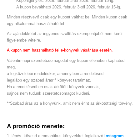
Kuponigénylés: 2026. február 3-tól 2026. február 15-ig.
A kupon beváltható 2026. február 3-tól 2026. február 15-ig.
Minden résztvevő csak egy kupont válthat be. Minden kupon csak
egy alkalommal használható fel.
Az ajándékkötet az ingyenes szállítás szempontjából nem kerül
figyelembe vételre.
A kupon nem használható fel e-könyvek vásárlása esetén.
Valentin-napi szeretetcsomagodat egy kupon ellenében kaphatod
meg,
a legközelebbi rendeléskor, amennyiben a rendelésed
legalább egy szabad áras** könyvet tartalmaz.
Ha a rendelésedben csak árkötött könyvek vannak,
sajnos nem tudunk szeretetcsomagot küldeni.
**Szabad áras az a könyvünk, amit nem érint az árkötöttségi törvény.
A promóció menete:
1. lépés: kövesd a romantikus könyvekkel foglalkozó
Instagram