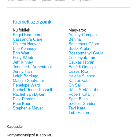
Kiemelt szerzőink
Külföldiek
Magyarok
Brigid Kemmerer
Ashley Carrigan
Cassandra Clare
Benina
Colleen Hoover
Bessenyei Gábor
Elle Kennedy
Bodor Attila
Erin Watt
Böszörményi Gyula
Holly Webb
Cselenyák Imre
Jeff Kinney
Csukás István
Jennifer L. Armentrout
Ecsédi Orsolya
Jenny Han
Eszes Rita
Leigh Bardugo
Helena Silence
Maggie Stiefvater
Kántor Kata
Penelope Ward
On Sai
Rachel Renee Russell
Rácz-Stefán Tibor
Rachel van Dyken
Róbert Katalin
Rick Riordan
Spirit Bliss
Rupi Kaur
Szélesi Sándor
Stephenie Meyer
Tavi Kata
Tóth Eszter
Kapcsolat
Könyvmolyképző Kiadó Kft.