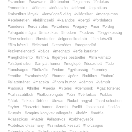
#szerelem
#csavaros
#történelmi
#izgalmas
#érdekes
#romantikus
#ötletes
#időutazós
#drámai
#egzotikus
#misztikus lények
#lenyűgöző világ
#világsiker
#mozgalmas
#letehetetlen
#lebilincselő
#kalandos
#pergő
#fordulatos
#tündéres
#erős stílus
#érzelmes
#vagány
#mai
#ördög
#elragadó mágia
#misztikus
#modern
#kedves
#öngyilkosság
#fine selection
#bestseller
#elgondolkodtató
#film készült
#film készül
#lélektani
#keserédes
#megrendítő
#szívmelengető
#bájos
#megható
#erős karakter
#meghökkentő
#intrika
#igényes bestseller
#film várható
#elsöprő siker
#árnyalt humor
#meglepő
#összetett
#üde
#tanulságos
#örökzöld
#vidám
#gyilkosság
#kemény
#erotika
#szabadszájú
#humor
#pénz
#kultikus
#háború
#állattörténet
#macska
#finom humor
#démon
#vámpír
#háborús
#thriller
#média
#hiteles
#démonok
#igaz történet
#kulisszatitkok
#hátborzongató
#bűn
#vérfarkas
#rablás
#játék
#iskolai történet
#lovas
#bukott angyal
#hard selection
#cyber
#összetett humor
#zombi
#sellő
#holocaust
#indián
#kutyás
#vagány könyvek válogatás
#kalóz
#maffia
#klasszikus
#háttér
#állatorvos
#zabhegyezős
#kötelező olvasmány
#színdarab készült
#hörcsögös
#vámpírkalózok
#juliette binoche
#helyesírás