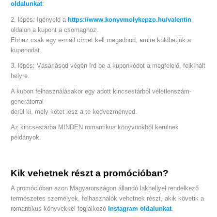
oldalunkat
:
2. lépés: Igényeld a
https://www.konyvmolykepzo.hu/valentin
oldalon a kupont a csomaghoz.
Ehhez csak egy e-mail címet kell megadnod, amire küldhetjük a
kuponodat.
3. lépés: Vásárlásod végén írd be a kuponkódot a megfelelő, felkínált
helyre.
A kupon felhasználásakor egy adott kincsestárból véletlenszám-
generátorral
derül ki, mely kötet lesz a te kedvezményed.
Az kincsestárba MINDEN romantikus könyvünkből kerülnek
példányok.
Kik vehetnek részt a promócióban?
A promócióban azon Magyarországon állandó lakhellyel rendelkező
természetes személyek, felhasználók vehetnek részt, akik követik a
romantikus könyvekkel foglalkozó
Instagram oldalunkat
.