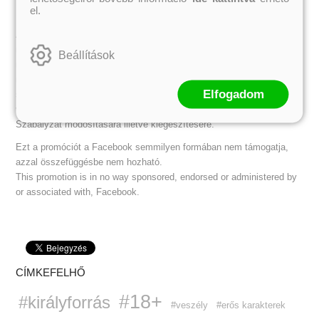
el.
Kik nem vehetnek részt a promócióban?
A promócióban nem vehetnek részt a Könyvmolyképző Kiadó
munkatársai. A promóció szervezője az esetleges hibás, valótlan
Beállítások
regisztrációkért felelősséget nem vállal. Az előírttól eltérő formátumú
regisztrációk helyességének elbírálására a jogot a promóció
Elfogadom
szervezője fenntartja magának. Az ajándékok készpénzre nem
válthatók. A Könyvmolyképző Kiadó fenntartja magának a jogot jelen
Szabályzat módosítására illetve kiegészítésére.
Ezt a promóciót a Facebook semmilyen formában nem támogatja,
azzal összefüggésbe nem hozható.
This promotion is in no way sponsored, endorsed or administered by
or associated with, Facebook.
CÍMKEFELHŐ
#18+
#királyforrás
#veszély
#erős karakterek