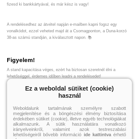
fizesd ki bankkártyával, és már kész is vagy!
A rendelésedhez az átvétel napján e-mailben kapni fogsz egy
vonalkódot, ezzel veheted majd át a Csomagponton, a Duna-korzó
38-as számú standján, a kiválasztott napon. 📚
Figyelem!
A stand kapacitása véges, ezért ha biztosan szeretnél élni a
lehetőséggel, érdemes időben leadni a rendelésedet!
Ez a weboldal sütiket (cookie)
használ
Weboldalunk tartalmának személyre szabott
CÍMKEFELHŐ
megjelenítése és a böngészési élmény biztosítása
érdekében sütiket (cookie), illetve egyéb technológiákat
#18+
#királyforrás
alkalmazunk. A sütik használatára vonatkozó
#veszély
#erős karakterek
irányelveinkről, valamint azok testreszabási
#szerelem
#csavaros
#történelmi
#izgalmas
#érdekes
lehetőségeiről bővebb információ
ide kattintva
érhető