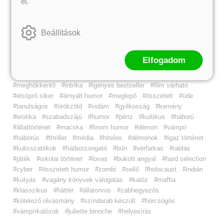
el.
#romantikus
#ötletes
#időutazós
#drámai
#egzotikus
#misztikus lények
#lenyűgöző világ
#világsiker
#mozgalmas
#letehetetlen
#lebilincselő
#kalandos
#pergő
#fordulatos
Beállítások
#tündéres
#erős stílus
#érzelmes
#vagány
#mai
#ördög
#elragadó mágia
#misztikus
#modern
#kedves
#öngyilkosság
#fine selection
#bestseller
#elgondolkodtató
#film készült
Elfogadom
#film készül
#lélektani
#keserédes
#megrendítő
#szívmelengető
#bájos
#megható
#erős karakter
#meghökkentő
#intrika
#igényes bestseller
#film várható
#elsöprő siker
#árnyalt humor
#meglepő
#összetett
#üde
#tanulságos
#örökzöld
#vidám
#gyilkosság
#kemény
#erotika
#szabadszájú
#humor
#pénz
#kultikus
#háború
#állattörténet
#macska
#finom humor
#démon
#vámpír
#háborús
#thriller
#média
#hiteles
#démonok
#igaz történet
#kulisszatitkok
#hátborzongató
#bűn
#vérfarkas
#rablás
#játék
#iskolai történet
#lovas
#bukott angyal
#hard selection
#cyber
#összetett humor
#zombi
#sellő
#holocaust
#indián
#kutyás
#vagány könyvek válogatás
#kalóz
#maffia
#klasszikus
#háttér
#állatorvos
#zabhegyezős
#kötelező olvasmány
#színdarab készült
#hörcsögös
#vámpírkalózok
#juliette binoche
#helyesírás