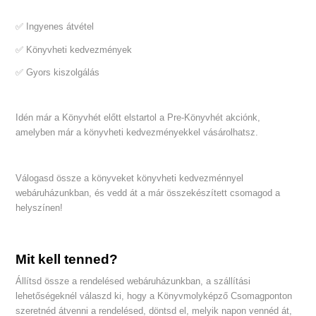
✅ Ingyenes átvétel
✅ Könyvheti kedvezmények
✅ Gyors kiszolgálás
Idén már a Könyvhét előtt elstartol a Pre-Könyvhét akciónk,
amelyben már a könyvheti kedvezményekkel vásárolhatsz.
Válogasd össze a könyveket könyvheti kedvezménnyel
webáruházunkban, és vedd át a már összekészített csomagod a
helyszínen!
Mit kell tenned?
Állítsd össze a rendelésed webáruházunkban, a szállítási
lehetőségeknél válaszd ki, hogy a Könyvmolyképző Csomagponton
szeretnéd átvenni a rendelésed, döntsd el, melyik napon vennéd át,