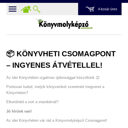
A kosár üres
📦 KÖNYVHETI CSOMAGPONT
– INGYENES ÁTVÉTELLEL!
Az idei Könyvhéten izgalmas újdonsággal készültünk 😉
Pontosan tudod, melyik könyveinket szeretnéd megvenni a
Könyvhéten?
Elkerülnéd a sort a standoknál?
Jó hírünk van!
Az idei Könyvhéten vár rád a Könyvmolyképző Csomagpont!