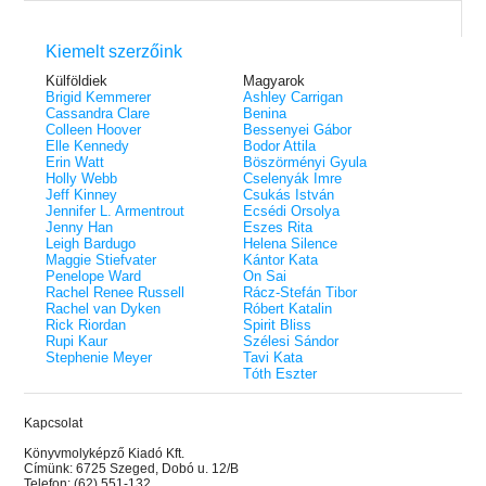
Kiemelt szerzőink
Külföldiek
Magyarok
Brigid Kemmerer
Ashley Carrigan
Cassandra Clare
Benina
Colleen Hoover
Bessenyei Gábor
Elle Kennedy
Bodor Attila
Erin Watt
Böszörményi Gyula
Holly Webb
Cselenyák Imre
Jeff Kinney
Csukás István
Jennifer L. Armentrout
Ecsédi Orsolya
Jenny Han
Eszes Rita
Leigh Bardugo
Helena Silence
Maggie Stiefvater
Kántor Kata
Penelope Ward
On Sai
Rachel Renee Russell
Rácz-Stefán Tibor
Rachel van Dyken
Róbert Katalin
Rick Riordan
Spirit Bliss
Rupi Kaur
Szélesi Sándor
Stephenie Meyer
Tavi Kata
Tóth Eszter
Kapcsolat
Könyvmolyképző Kiadó Kft.
Címünk: 6725 Szeged, Dobó u. 12/B
Telefon: (62) 551-132