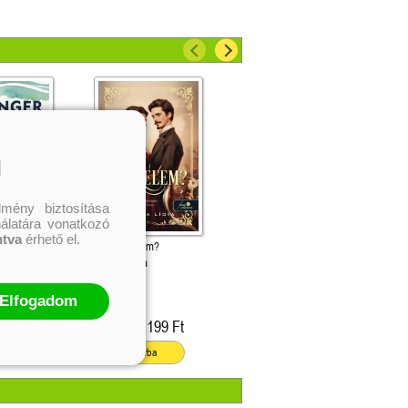
l
mény biztosítása
nálatára vonatkozó
ntva
érhető el.
 (A tenger útja 1.)
Mi a szerelem?
olvasható!
Fedina Lídia
n
Elfogadom
863 Ft
4 199 Ft
Online ár:
ba
Kosárba