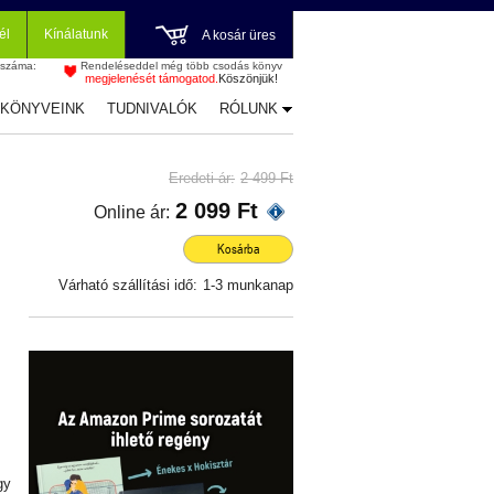
él
Kínálatunk
A kosár üres
 száma:
Rendeléseddel még több csodás könyv
megjelenését támogatod.
Köszönjük!
-KÖNYVEINK
TUDNIVALÓK
RÓLUNK
Eredeti ár:
2 499 Ft
2 099 Ft
Online ár:
Kosárba
Várható szállítási idő:
1-3 munkanap
gy