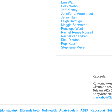
Erin Watt
Holly Webb
Jeff Kinney
Jennifer L. Armentrout
Jenny Han
Leigh Bardugo
Maggie Stiefvater
Penelope Ward
Rachel Renee Russell
Rachel van Dyken
Rick Riordan
Rupi Kaur
Stephenie Meyer
Kapcsolat
Könyvmolyképz
Címünk: 6725
Telefon: (62)
Könyvrendelés
markabolt@k
jdonságaink
Előrendelhető
Tudnivalók
Adatvédelem
ÁSZF
Kapcsolat
Süt