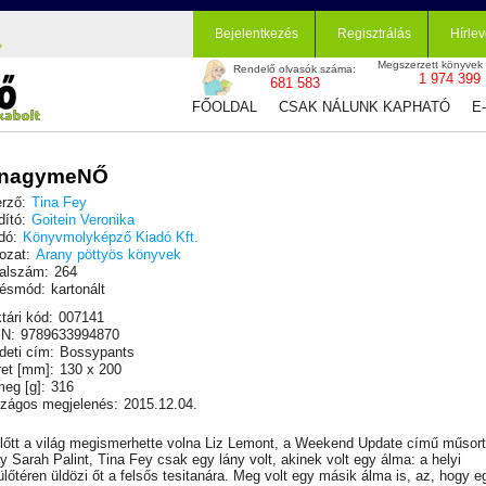
Bejelentkezés
Regisztrálás
Hírlev
Megszerzett könyvek
Rendelő olvasók száma:
1 974 399
681 583
FŐOLDAL
CSAK NÁLUNK KAPHATÓ
E
 nagymeNŐ
rző:
Tina Fey
dító:
Goitein Veronika
dó:
Könyvmolyképző Kiadó Kft.
ozat:
Arany pöttyös könyvek
alszám:
264
ésmód:
kartonált
tári kód:
007141
N:
9789633994870
deti cím:
Bossypants
et [mm]:
130 x 200
eg [g]:
316
zágos megjelenés:
2015.12.04.
lőtt a világ megismerhette volna Liz Lemont, a Weekend Update című műsort
y Sarah Palint, Tina Fey csak egy lány volt, akinek volt egy álma: a helyi
ülőtéren üldözi őt a felsős tesitanára. Meg volt egy másik álma is, az, hogy e