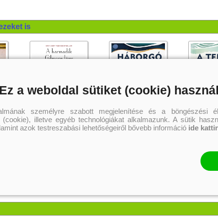
ezeket is
Ez a weboldal sütiket (cookie) haszná
talmának személyre szabott megjelenítése és a böngészési él
 (cookie), illetve egyéb technológiákat alkalmazunk. A sütik hasz
alamint azok testreszabási lehetőségeiről bővebb információ
ide katti
unkácsy
A harmadik Gilmore lány
Háborgó csend (A tenger útja
A tenger útja
)
2.)
Önállóan is 
Kelly Bishop
Raynor Winn
Raynor Win
3 599 Ft
3 863 Ft
3 
Kötött ár:
Online ár:
Online ár:
Kosárba
Kosárba
Kosár