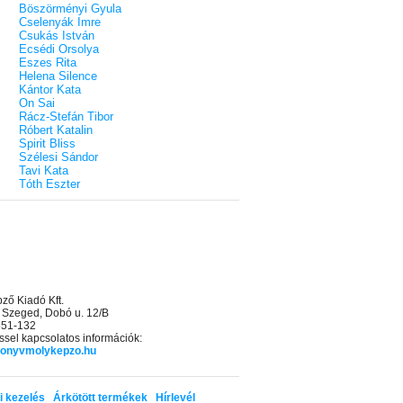
Böszörményi Gyula
Cselenyák Imre
Csukás István
Ecsédi Orsolya
Eszes Rita
Helena Silence
Kántor Kata
On Sai
Rácz-Stefán Tibor
Róbert Katalin
Spirit Bliss
Szélesi Sándor
Tavi Kata
Tóth Eszter
ő Kiadó Kft.
 Szeged, Dobó u. 12/B
 551-132
sel kapcsolatos információk:
onyvmolykepzo.hu
i kezelés
Árkötött termékek
Hírlevél