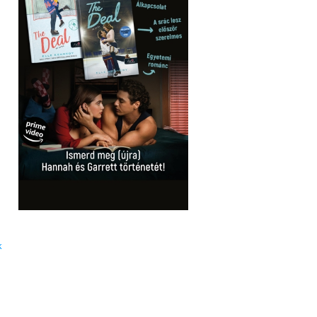
m
r
a
k