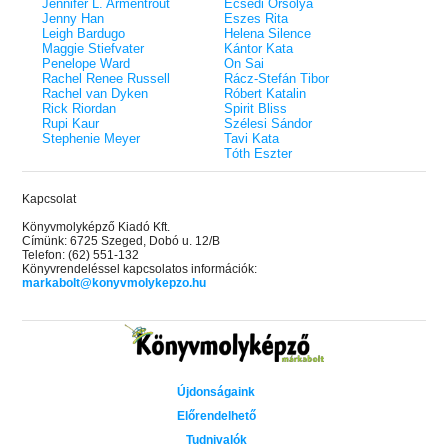
Jennifer L. Armentrout
Ecsédi Orsolya
Jenny Han
Eszes Rita
Leigh Bardugo
Helena Silence
Maggie Stiefvater
Kántor Kata
Penelope Ward
On Sai
Rachel Renee Russell
Rácz-Stefán Tibor
Rachel van Dyken
Róbert Katalin
Rick Riordan
Spirit Bliss
Rupi Kaur
Szélesi Sándor
Stephenie Meyer
Tavi Kata
Tóth Eszter
Kapcsolat
Könyvmolyképző Kiadó Kft.
Címünk: 6725 Szeged, Dobó u. 12/B
Telefon: (62) 551-132
Könyvrendeléssel kapcsolatos információk:
markabolt@konyvmolykepzo.hu
Újdonságaink
Előrendelhető
Tudnivalók