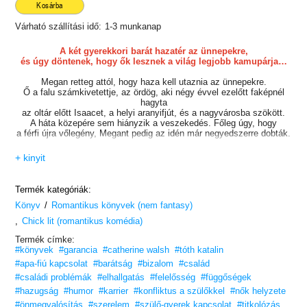
Kosárba
Várható szállítási idő:
1-3 munkanap
A két gyerekkori barát hazatér az ünnepekre,
és úgy döntenek, hogy ők lesznek a világ legjobb kamupárja…
Megan retteg attól, hogy haza kell utaznia az ünnepekre.
Ő a falu számkivetettje, az ördög, aki négy évvel ezelőtt faképnél
hagyta
az oltár előtt Isaacet, a helyi aranyifjút, és a nagyvárosba szökött.
A háta közepére sem hiányzik a veszekedés. Főleg úgy, hogy
a férfi újra vőlegény, Megant pedig az idén már negyedszerre dobták.
Christiannek elege van abból, hogy minden karácsonykor szingli.
+ kinyit
Nincs gondja
az egyedülléttel, csak azt nem érti, hogy a hozzátartozói miért illetik
sajnálkozó
Termék kategóriák:
szavakkal és pillantásokkal a családi vacsoránál, holott ő teljesen jól
/
Könyv
Romantikus könyvek (nem fantasy)
van.
,
Chick lit (romantikus komédia)
Miután Megan szó szerint belebotlik Christianbe egy dublini pubban,
egyezséget kötnek. Elhatározzák, hogy ők lesznek a világ legjobb
Termék címke:
kamupárja,
#könyvek
#garancia
#catherine walsh
#tóth katalin
és együtt fogják átvészelni az ünnepeket.
#apa-fiú kapcsolat
#barátság
#bizalom
#család
#családi problémák
Szabályokat állítanak fel, és aláírnak egy borpecsétes szalvétára
#elhallgatás
#felelősség
#függőségek
vetett szerződést,
#hazugság
#humor
#karrier
#konfliktus a szülőkkel
#nők helyzete
ami alapján végig fogják ülni egymás családi összejöveteleit,
#önmegvalósítás
#szerelem
#szülő-gyerek kapcsolat
#titkolózás