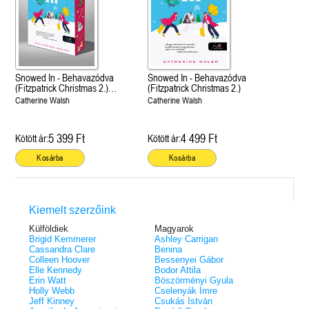
Snowed In - Behavazódva
Snowed In - Behavazódva
(Fitzpatrick Christmas 2.)
(Fitzpatrick Christmas 2.)
Különleges éldekorált kiadás!
Catherine Walsh
Catherine Walsh
5 399 Ft
4 499 Ft
Kötött ár:
Kötött ár:
Kosárba
Kosárba
Kiemelt szerzőink
Külföldiek
Magyarok
Brigid Kemmerer
Ashley Carrigan
Cassandra Clare
Benina
Colleen Hoover
Bessenyei Gábor
Elle Kennedy
Bodor Attila
Erin Watt
Böszörményi Gyula
Holly Webb
Cselenyák Imre
Jeff Kinney
Csukás István