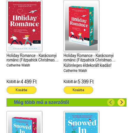
Holiday Romance - Karácsonyi
Holiday Romance - Karácsonyi
románc (Fitzpatrick Christmas
románc (Fitzpatrick Christmas
1.)
1.)
Különleges éldekorált kiadás!
Catherine Walsh
Catherine Walsh
4 499 Ft
5 399 Ft
Kötött ár:
Kötött ár:
Kosárba
Kosárba
Még több mű a szerzőtől