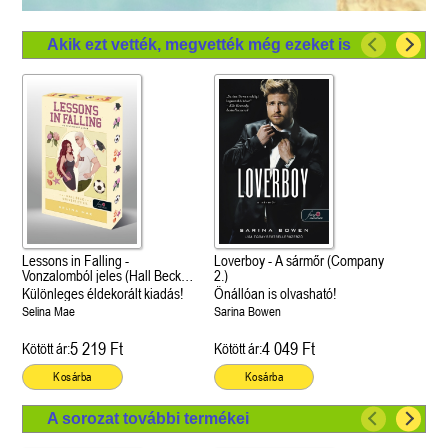
Akik ezt vették, megvették még ezeket is
Lessons in Falling -
Loverboy - A sármőr (Company
Vonzalomból jeles (Hall Beck
2.)
University 3.)
Különleges éldekorált kiadás!
Önállóan is olvasható!
Selina Mae
Sarina Bowen
5 219 Ft
4 049 Ft
Kötött ár:
Kötött ár:
Kosárba
Kosárba
A sorozat további termékei