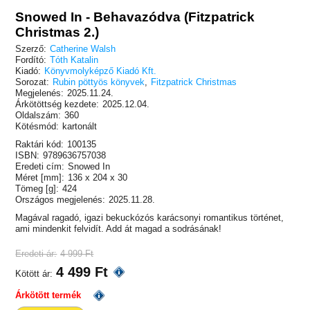
Snowed In - Behavazódva (Fitzpatrick
Christmas 2.)
Szerző:
Catherine Walsh
Fordító:
Tóth Katalin
Kiadó:
Könyvmolyképző Kiadó Kft.
Sorozat:
Rubin pöttyös könyvek
,
Fitzpatrick Christmas
Megjelenés:
2025.11.24.
Árkötöttség kezdete:
2025.12.04.
Oldalszám:
360
Kötésmód:
kartonált
Raktári kód:
100135
ISBN:
9789636757038
Eredeti cím:
Snowed In
Méret [mm]:
136 x 204 x 30
Tömeg [g]:
424
Országos megjelenés:
2025.11.28.
Magával ragadó, igazi bekuckózós karácsonyi romantikus történet,
ami mindenkit felvidít. Add át magad a sodrásának!
Eredeti ár:
4 999 Ft
4 499 Ft
Kötött ár:
Árkötött termék