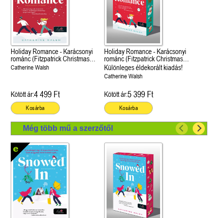
Holiday Romance - Karácsonyi
Holiday Romance - Karácsonyi
románc (Fitzpatrick Christmas
románc (Fitzpatrick Christmas
1.)
1.)
Különleges éldekorált kiadás!
Catherine Walsh
Catherine Walsh
4 499 Ft
5 399 Ft
Kötött ár:
Kötött ár:
Kosárba
Kosárba
Még több mű a szerzőtől