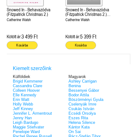
Snowed In - Behavazódva
Snowed In - Behavazódva
(Fitzpatrick Christmas 2.)
(Fitzpatrick Christmas 2.)
Különleges éldekorált kiadás!
Catherine Walsh
Catherine Walsh
3 499 Ft
5 399 Ft
Kötött ár:
Kötött ár:
Kosárba
Kosárba
Kiemelt szerzőink
Külföldiek
Magyarok
Brigid Kemmerer
Ashley Carrigan
Cassandra Clare
Benina
Colleen Hoover
Bessenyei Gábor
Elle Kennedy
Bodor Attila
Erin Watt
Böszörményi Gyula
Holly Webb
Cselenyák Imre
Jeff Kinney
Csukás István
Jennifer L. Armentrout
Ecsédi Orsolya
Jenny Han
Eszes Rita
Leigh Bardugo
Helena Silence
Maggie Stiefvater
Kántor Kata
Penelope Ward
On Sai
Rachel Renee Russell
Rácz-Stefán Tibor