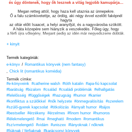
és úgy döntenek, hogy ők lesznek a világ legjobb kamupárja…
Megan retteg attól, hogy haza kell utaznia az ünnepekre.
Ő a falu számkivetettje, az ördög, aki négy évvel ezelőtt faképnél
hagyta
az oltár előtt Isaacet, a helyi aranyifjút, és a nagyvárosba szökött.
A háta közepére sem hiányzik a veszekedés. Főleg úgy, hogy
a férfi újra vőlegény, Megant pedig az idén már negyedszerre dobták.
Christiannek elege van abból, hogy minden karácsonykor szingli.
+ kinyit
Nincs gondja
az egyedülléttel, csak azt nem érti, hogy a hozzátartozói miért illetik
sajnálkozó
Termék kategóriák:
szavakkal és pillantásokkal a családi vacsoránál, holott ő teljesen jól
/
e-könyv
Romantikus könyvek (nem fantasy)
van.
,
Chick lit (romantikus komédia)
Miután Megan szó szerint belebotlik Christianbe egy dublini pubban,
egyezséget kötnek. Elhatározzák, hogy ők lesznek a világ legjobb
Termék címke:
kamupárja,
#e-könyveink
#catherine walsh
#tóth katalin
#apa-fiú kapcsolat
és együtt fogják átvészelni az ünnepeket.
#barátság
#bizalom
#család
#családi problémák
#elhallgatás
#felelősség
Szabályokat állítanak fel, és aláírnak egy borpecsétes szalvétára
#függőségek
#hazugság
#humor
#karrier
vetett szerződést,
#konfliktus a szülőkkel
#nők helyzete
#önmegvalósítás
#szerelem
ami alapján végig fogják ülni egymás családi összejöveteleit,
#szülő-gyerek kapcsolat
#titkolózás
#árnyalt humor
#bájos
eljátsszák, hogy
#bestseller
hihetetlenül szerelmesek egymásba, és ezt teszik egészen addig,
#érzékeny
#érzelmes
#finom humor
#humoros
amíg maguk mögött
#lélekmelengető
#mai
#megható
#modern
#romantikus
nem tudják az év végi kötelezettségeiket. Végül is csak néhány
#szívmelengető
#vidám
#uniszex
#lányoknak / nőknek
hétről van szó.
#fiúknak / férfiaknak
#karácsonyi könyvek