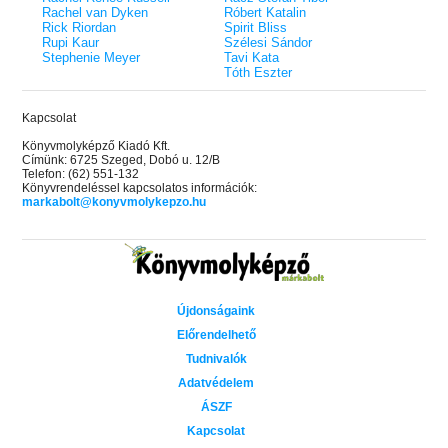
Rachel van Dyken
Róbert Katalin
Rick Riordan
Spirit Bliss
Rupi Kaur
Szélesi Sándor
Stephenie Meyer
Tavi Kata
Tóth Eszter
Kapcsolat
Könyvmolyképző Kiadó Kft.
Címünk: 6725 Szeged, Dobó u. 12/B
Telefon: (62) 551-132
Könyvrendeléssel kapcsolatos információk:
markabolt@konyvmolykepzo.hu
Újdonságaink
Előrendelhető
Tudnivalók
Adatvédelem
ÁSZF
Kapcsolat