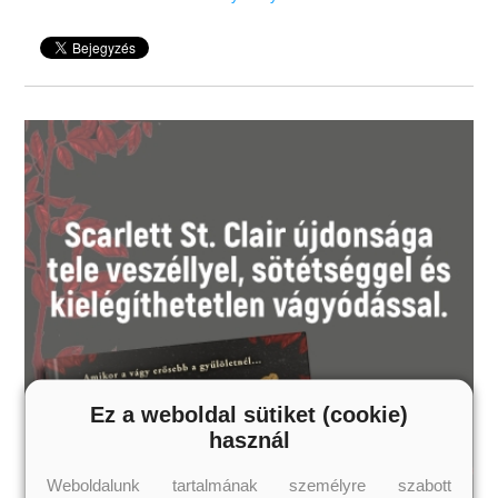
De mivel mindenki hazautazik az ünnepekre, és a két nagy család
mellett
a régi barátokkal, szerelmekkel és az egykori érzésekkel is
foglalkozniuk kell,
rém kaotikus lesz a helyzet. És amikor bejön a képbe még egy
behavazott faház
és némi karácsonyi varázslat is, onnantól fogva bármi
megtörténhet…
Magával ragadó, igazi bekuckózós karácsonyi
romantikus történet, ami mindenkit felvidít.
Add át magad a sodrásának!
„Igazán üdítő kis karácsonyi olvasmány, Christian pedig
egy igazi úriember, a szó legjobb értelmében.” – Solona, moly.hu
Szereted az érzéki, de tartalmas könyveket?
Vidd haza nyugodtan, tetszeni fog!
Fiatal nőknek,
felső korhatár nélkül!
Ez a weboldal sütiket (cookie)
használ
Weboldalunk tartalmának személyre szabott