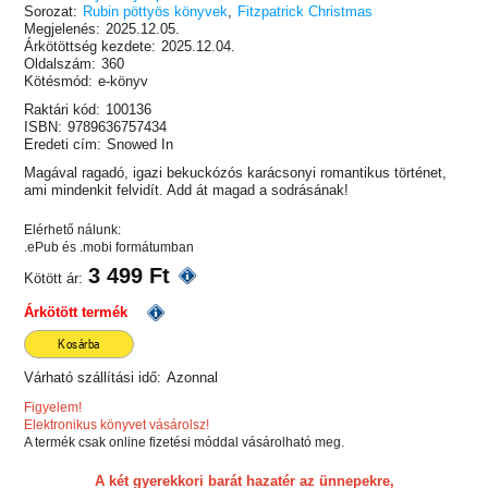
Sorozat:
Rubin pöttyös könyvek
,
Fitzpatrick Christmas
Megjelenés:
2025.12.05.
Árkötöttség kezdete:
2025.12.04.
Oldalszám:
360
Kötésmód:
e-könyv
Raktári kód:
100136
ISBN:
9789636757434
Eredeti cím:
Snowed In
Magával ragadó, igazi bekuckózós karácsonyi romantikus történet,
ami mindenkit felvidít. Add át magad a sodrásának!
Elérhető nálunk:
.ePub és .mobi formátumban
3 499 Ft
Kötött ár:
Árkötött termék
Kosárba
Várható szállítási idő:
Azonnal
Figyelem!
Elektronikus könyvet vásárolsz!
A termék csak online fizetési móddal vásárolható meg.
A két gyerekkori barát hazatér az ünnepekre,