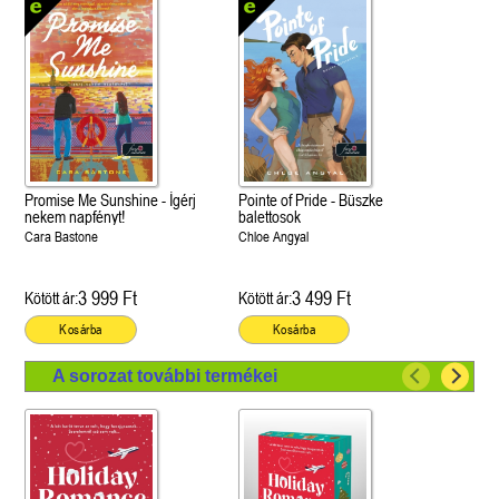
Promise Me Sunshine - Ígérj
Pointe of Pride - Büszke
nekem napfényt!
balettosok
Cara Bastone
Chloe Angyal
3 999 Ft
3 499 Ft
Kötött ár:
Kötött ár:
Kosárba
Kosárba
A sorozat további termékei