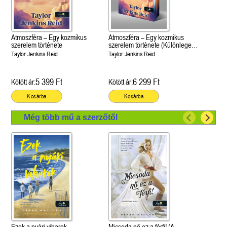
Atmoszféra – Egy kozmikus
Atmoszféra – Egy kozmikus
szerelem története
szerelem története (Különleges
éldekorált kiadás!)
Taylor Jenkins Reid
Taylor Jenkins Reid
5 399 Ft
6 299 Ft
Kötött ár:
Kötött ár:
Kosárba
Kosárba
Még több mű a szerzőtől
Ezek a nyári viharok
Micsoda nő ez a férfi! (A