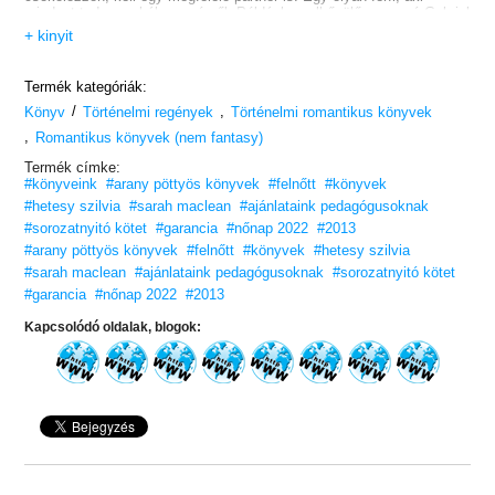
mindent tud a szabályszegésről. Például az elbűvölően vonzó Gabriel
St. John, Ralston márki, akinek épp olyan rossz a híre, mint amilyen
+ kinyit
bűnös a mosolya.
Ha Lady Calpurnia nem vigyáz, akkor éppen a legfontosabb szabályt
fogja megszegni: akik az élvezeteket keresik, azoknak soha nem
Termék kategóriák:
szabad reménytelen szerelemre lobbanniuk
/
,
Könyv
Történelmi regények
Történelmi romantikus könyvek
,
Romantikus könyvek (nem fantasy)
Termék címke:
#könyveink
#arany pöttyös könyvek
#felnőtt
#könyvek
#hetesy szilvia
#sarah maclean
#ajánlataink pedagógusoknak
#sorozatnyitó kötet
#garancia
#nőnap 2022
#2013
#arany pöttyös könyvek
#felnőtt
#könyvek
#hetesy szilvia
#sarah maclean
#ajánlataink pedagógusoknak
#sorozatnyitó kötet
#garancia
#nőnap 2022
#2013
Kapcsolódó oldalak, blogok: