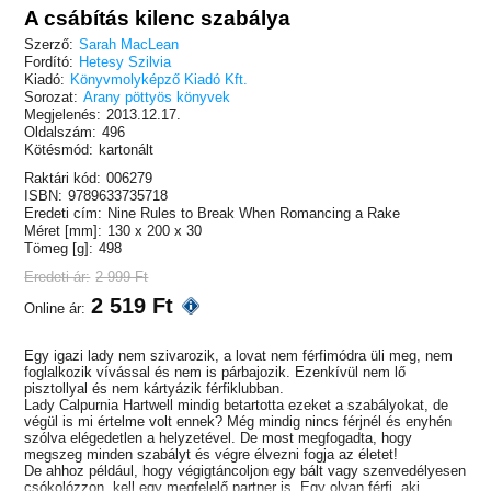
A csábítás kilenc szabálya
Szerző:
Sarah MacLean
Fordító:
Hetesy Szilvia
Kiadó:
Könyvmolyképző Kiadó Kft.
Sorozat:
Arany pöttyös könyvek
Megjelenés:
2013.12.17.
Oldalszám:
496
Kötésmód:
kartonált
Raktári kód:
006279
ISBN:
9789633735718
Eredeti cím:
Nine Rules to Break When Romancing a Rake
Méret [mm]:
130 x 200 x 30
Tömeg [g]:
498
Eredeti ár:
2 999 Ft
2 519 Ft
Online ár:
Egy igazi lady nem szivarozik, a lovat nem férfimódra üli meg, nem
foglalkozik vívással és nem is párbajozik. Ezenkívül nem lő
pisztollyal és nem kártyázik férfiklubban.
Lady Calpurnia Hartwell mindig betartotta ezeket a szabályokat, de
végül is mi értelme volt ennek? Még mindig nincs férjnél és enyhén
szólva elégedetlen a helyzetével. De most megfogadta, hogy
megszeg minden szabályt és végre élvezni fogja az életet!
De ahhoz például, hogy végigtáncoljon egy bált vagy szenvedélyesen
csókolózzon, kell egy megfelelő partner is. Egy olyan férfi, aki