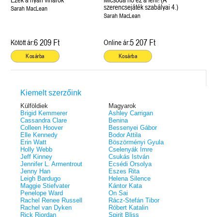
szerencsejáték szabályai 4.)
Sarah MacLean
Sarah MacLean
6 209 Ft
5 207 Ft
Kötött ár:
Online ár:
Kosárba
Kosárba
Kiemelt szerzőink
Külföldiek
Magyarok
Brigid Kemmerer
Ashley Carrigan
Cassandra Clare
Benina
Colleen Hoover
Bessenyei Gábor
Elle Kennedy
Bodor Attila
Erin Watt
Böszörményi Gyula
Holly Webb
Cselenyák Imre
Jeff Kinney
Csukás István
Jennifer L. Armentrout
Ecsédi Orsolya
Jenny Han
Eszes Rita
Leigh Bardugo
Helena Silence
Maggie Stiefvater
Kántor Kata
Penelope Ward
On Sai
Rachel Renee Russell
Rácz-Stefán Tibor
Rachel van Dyken
Róbert Katalin
Rick Riordan
Spirit Bliss