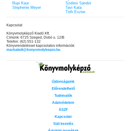
Rupi Kaur
Szélesi Sándor
Stephenie Meyer
Tavi Kata
Tóth Eszter
Kapcsolat
Könyvmolyképző Kiadó Kft.
Címünk: 6725 Szeged, Dobó u. 12/B
Telefon: (62) 551-132
Könyvrendeléssel kapcsolatos információk:
markabolt@konyvmolykepzo.hu
Újdonságaink
Előrendelhető
Tudnivalók
Adatvédelem
ÁSZF
Kapcsolat
Süti kezelés
Árkötött termékek