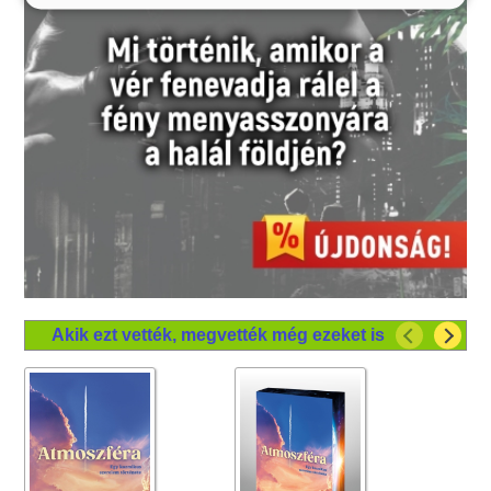
Akik ezt vették, megvették még ezeket is