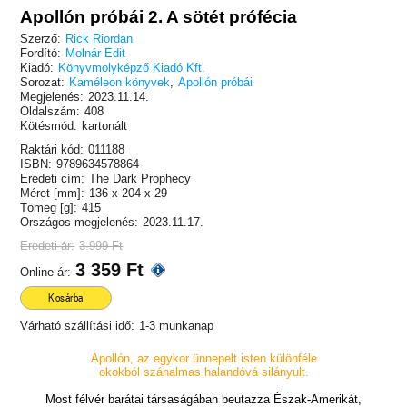
Apollón próbái 2. A sötét prófécia
Szerző:
Rick Riordan
Fordító:
Molnár Edit
Kiadó:
Könyvmolyképző Kiadó Kft.
Sorozat:
Kaméleon könyvek
,
Apollón próbái
Megjelenés:
2023.11.14.
Oldalszám:
408
Kötésmód:
kartonált
Raktári kód:
011188
ISBN:
9789634578864
Eredeti cím:
The Dark Prophecy
Méret [mm]:
136 x 204 x 29
Tömeg [g]:
415
Országos megjelenés:
2023.11.17.
Eredeti ár:
3 999 Ft
3 359 Ft
Online ár:
Kosárba
Várható szállítási idő:
1-3 munkanap
Apollón, az egykor ünnepelt isten különféle
okokból szánalmas halandóvá silányult.
Most félvér barátai társaságában beutazza Észak-Amerikát,