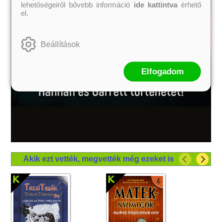
lehetőségeiről bővebb információ
ide kattintva
érhető
el.
Beállítások
Elfogadom
Akik ezt vették, megvették még ezeket is