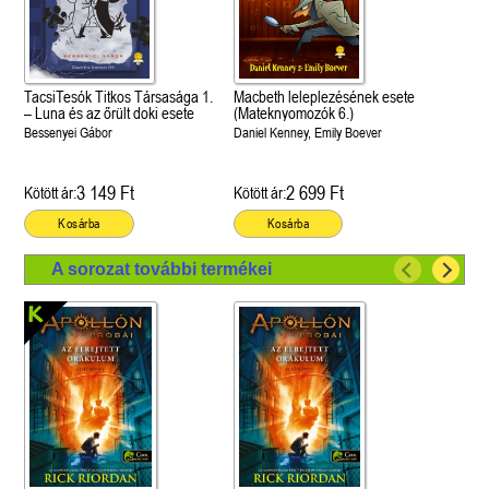
TacsiTesók Titkos Társasága 1.
Macbeth leleplezésének esete
– Luna és az őrült doki esete
(Mateknyomozók 6.)
Bessenyei Gábor
Daniel Kenney, Emily Boever
3 149 Ft
2 699 Ft
Kötött ár:
Kötött ár:
Kosárba
Kosárba
A sorozat további termékei