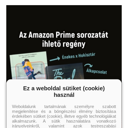
Ez a weboldal sütiket (cookie)
használ
Weboldalunk tartalmának személyre szabott
megjelenítése és a böngészési élmény biztosítása
érdekében sütiket (cookie), illetve egyéb technológiákat
alkalmazunk. A sütik használatára vonatkozó
irányelveinkről, valamint azok testreszabási