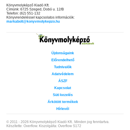
Könyvmolyképző Kiadó Kft.
Címünk: 6725 Szeged, Dobó u. 12/B
Telefon: (62) 551-132
Könyvrendeléssel kapcsolatos információk:
markabolt@konyvmolykepzo.hu
Újdonságaink
Előrendelhető
Tudnivalók
Adatvédelem
ÁSZF
Kapcsolat
Süti kezelés
Árkötött termékek
Hírlevél
© 2011 - 2026 Könyvmolyképző Kiadó Kft..
Minden jog fenntartva.
Készítette: Overflow.
Kiszolgálta: Overflow S172