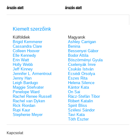
árazás alatt
árazás alatt
Kiemelt szerzőink
Külföldiek
Magyarok
Brigid Kemmerer
Ashley Carrigan
Cassandra Clare
Benina
Colleen Hoover
Bessenyei Gábor
Elle Kennedy
Bodor Attila
Erin Watt
Böszörményi Gyula
Holly Webb
Cselenyák Imre
Jeff Kinney
Csukás István
Jennifer L. Armentrout
Ecsédi Orsolya
Jenny Han
Eszes Rita
Leigh Bardugo
Helena Silence
Maggie Stiefvater
Kántor Kata
Penelope Ward
On Sai
Rachel Renee Russell
Rácz-Stefán Tibor
Rachel van Dyken
Róbert Katalin
Rick Riordan
Spirit Bliss
Rupi Kaur
Szélesi Sándor
Stephenie Meyer
Tavi Kata
Tóth Eszter
Kapcsolat