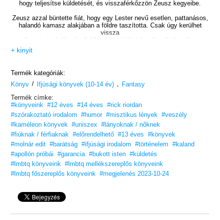
hogy teljesítse küldetését, és visszaférkőzzön Zeusz kegyeibe.
Zeusz azzal büntette fiát, hogy egy Lester nevű esetlen, pattanásos,
halandó kamasz alakjában a földre taszította. Csak úgy kerülhet
vissza
olimposzi trónjára, ha feléleszti a sötétbe borult orákulumokat.
+ kinyit
Apollón a Félvér Táborban kiállt sok veszélyes
– és enyhén szólva is megalázó –
próbatétel után most hajmeresztő küldetésre indul.
Termék kategóriák:
Ő és társai azt a feladatot kapják, hogy keressék meg az ókor
/
,
Könyv
legveszélyesebb orákulumát, egy kísértetjárta barlangot,
Ifjúsági könyvek (10-14 év)
Fantasy
ahol Apollón megtudhatja, miként változhat vissza istenné
Termék címke:
– már amennyiben sikerül elkerülnie a halált vagy a tébolyt.
#könyveink
#12 éves
#14 éves
#rick riordan
A csapatot a gonosz Triumvirátus második tagja,
#szórakoztató irodalom
#humor
#misztikus lények
#veszély
egy római császár hátráltatja küldetésében,
#kaméleon könyvek
#uniszex
#lányoknak / nőknek
akinek vérszomja és nagyzolása mellett még Nero is eltörpül.
#fiúknak / férfiaknak
#előrendelhető
#13 éves
#könyvek
Apollón csak úgy élheti túl a kalandot, ha egyesíti erejét
#molnár edit
#barátság
#ifjúsági irodalom
#történelem
#kaland
a váratlanul felbukkanó szövetségesekkel,
#apollón próbái
#garancia
#bukott isten
#küldetés
akik a félistenek világából sietnek a segítségére.
#lmbtq könyveink
#lmbtq mellékszereplős könyveink
Tarts velünk ezen a viszontagságokban,
#lmbtq főszereplős könyveink
#megjelenés 2023-10-24
vidámságban és haikukban bővelkedő utazáson!
„
Ez egy Rick Riordan-könyv. Mit mondhatnék még? […]
Bármi, ami olvasásra bírja a fiaimat, megérdemli az öt csillagot.”
– Kristine Griswold, amazon.com