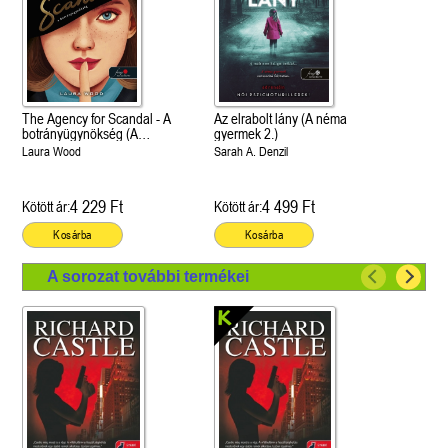
The Agency for Scandal - A
Az elrabolt lány (A néma
botrányügynökség (A
gyermek 2.)
botrányügynökség 1.)
Laura Wood
Sarah A. Denzil
4 229 Ft
4 499 Ft
Kötött ár:
Kötött ár:
Kosárba
Kosárba
A sorozat további termékei