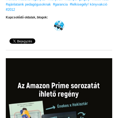
#ajánlataink pedagógusoknak
#garancia
#lelkisegély! könyvakció
#2012
Kapcsolódó oldalak, blogok: