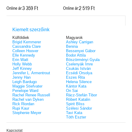
3 359 Ft
2 519 Ft
Online ár:
Online ár:
Kiemelt szerzőink
Külföldiek
Magyarok
Brigid Kemmerer
Ashley Carrigan
Cassandra Clare
Benina
Colleen Hoover
Bessenyei Gábor
Elle Kennedy
Bodor Attila
Erin Watt
Böszörményi Gyula
Holly Webb
Cselenyák Imre
Jeff Kinney
Csukás István
Jennifer L. Armentrout
Ecsédi Orsolya
Jenny Han
Eszes Rita
Leigh Bardugo
Helena Silence
Maggie Stiefvater
Kántor Kata
Penelope Ward
On Sai
Rachel Renee Russell
Rácz-Stefán Tibor
Rachel van Dyken
Róbert Katalin
Rick Riordan
Spirit Bliss
Rupi Kaur
Szélesi Sándor
Stephenie Meyer
Tavi Kata
Tóth Eszter
Kapcsolat