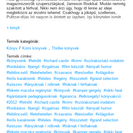
magazinszerzők szupersztárjával, Jameson Rookkal. Miután nemrég
szakított a férfival, Nikki nem érzi úgy, hogy itt lenne az ideje
megbirkózni az érzelmi teherrel. Csakhogy a jóképű, szellemes,
Pulitzer-díjas író nagyon is érintett az ügyben, így kénytelen ismét
együtt dolgozni vele. Megoldatlan kapcsolati problémák feszültsége
és szexuális izzás tölti be a levegőt, miközben Heat és Rook
+ kinyit
hírességek és maffiózók, énekesek és prostituáltak, profi sportolók
és bukott politikusok között indulnak a gyilkos keresésére.
Az új eset mindent elsöprő hullámokat kelt a titkok, eltussolt ügyek
Termék kategóriák:
és botrányok világában.
/
,
Könyv
Krimi könyvek
Thriller könyvek
Termék címke:
#könyveink
#felnőtt
#richard castle
#krimi
#szórakoztató irodalom
#fordulatos
#pergő
#izgalmas
#film készült
#árnyalt humor
#lebilincselő
#letehetetlen
#csavaros
#bestseller
#világsiker
#erős karakterek
#hiteles
#regény
#összetett
#grand selection
#uniszex
#lányoknak / nőknek
#fiúknak / férfiaknak
#fekete macska regénytár
#könyvek
#kamper gergely
#nikki heat
#ajánlataink pedagógusoknak
#garancia
#lelkisegély! könyvakció
#2012
#felnőtt
#richard castle
#krimi
#szórakoztató irodalom
#fordulatos
#pergő
#izgalmas
#film készült
#árnyalt humor
#lebilincselő
#letehetetlen
#csavaros
#bestseller
#világsiker
#erős karakterek
#hiteles
#regény
#összetett
#grand selection
#uniszex
#lányoknak / nőknek
#fiúknak / férfiaknak
#fekete macska regénytár
#könyvek
#kamper gergely
#nikki heat