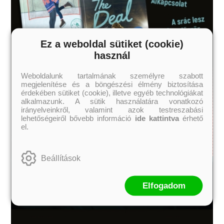
Ez a weboldal sütiket (cookie)
használ
Weboldalunk tartalmának személyre szabott
megjelenítése és a böngészési élmény biztosítása
érdekében sütiket (cookie), illetve egyéb technológiákat
alkalmazunk. A sütik használatára vonatkozó
irányelveinkről, valamint azok testreszabási
lehetőségeiről bővebb információ
ide kattintva
érhető
el.
Beállítások
Elfogadom