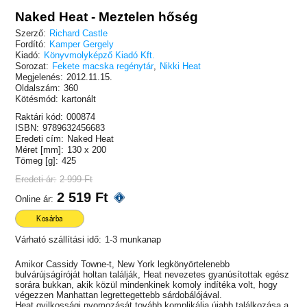
Naked Heat - Meztelen hőség
Szerző:
Richard Castle
Fordító:
Kamper Gergely
Kiadó:
Könyvmolyképző Kiadó Kft.
Sorozat:
Fekete macska regénytár
,
Nikki Heat
Megjelenés:
2012.11.15.
Oldalszám:
360
Kötésmód:
kartonált
Raktári kód:
000874
ISBN:
9789632456683
Eredeti cím:
Naked Heat
Méret [mm]:
130 x 200
Tömeg [g]:
425
Eredeti ár:
2 999 Ft
2 519 Ft
Online ár:
Kosárba
Várható szállítási idő:
1-3 munkanap
Amikor Cassidy Towne-t, New York legkönyörtelenebb
bulvárújságíróját holtan találják, Heat nevezetes gyanúsítottak egész
sorára bukkan, akik közül mindenkinek komoly indítéka volt, hogy
végezzen Manhattan legrettegettebb sárdobálójával.
Heat gyilkossági nyomozását tovább komplikálja újabb találkozása a