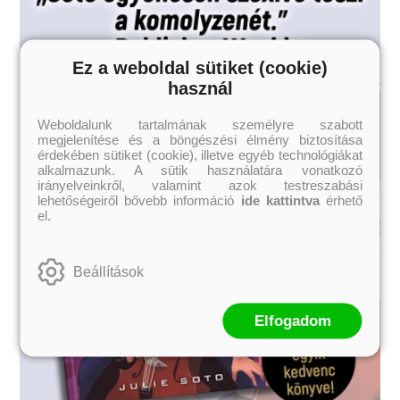
Ez a weboldal sütiket (cookie)
használ
Weboldalunk tartalmának személyre szabott
megjelenítése és a böngészési élmény biztosítása
érdekében sütiket (cookie), illetve egyéb technológiákat
alkalmazunk. A sütik használatára vonatkozó
irányelveinkről, valamint azok testreszabási
lehetőségeiről bővebb információ
ide kattintva
érhető
el.
Beállítások
Elfogadom