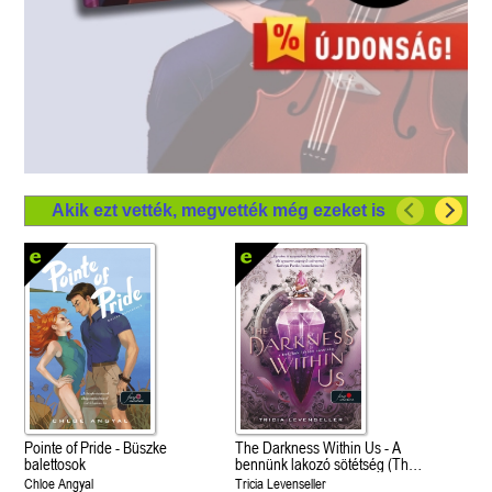
Akik ezt vették, megvették még ezeket is
Pointe of Pride - Büszke
The Darkness Within Us - A
balettosok
bennünk lakozó sötétség (The
Shadows Between Us 2.)
Chloe Angyal
Tricia Levenseller