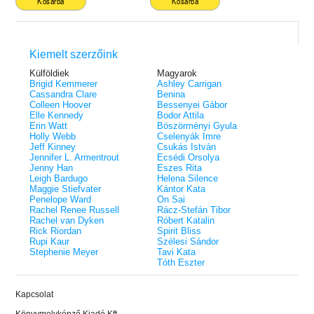
Kosárba
Kosárba
Kiemelt szerzőink
Külföldiek
Magyarok
Brigid Kemmerer
Ashley Carrigan
Cassandra Clare
Benina
Colleen Hoover
Bessenyei Gábor
Elle Kennedy
Bodor Attila
Erin Watt
Böszörményi Gyula
Holly Webb
Cselenyák Imre
Jeff Kinney
Csukás István
Jennifer L. Armentrout
Ecsédi Orsolya
Jenny Han
Eszes Rita
Leigh Bardugo
Helena Silence
Maggie Stiefvater
Kántor Kata
Penelope Ward
On Sai
Rachel Renee Russell
Rácz-Stefán Tibor
Rachel van Dyken
Róbert Katalin
Rick Riordan
Spirit Bliss
Rupi Kaur
Szélesi Sándor
Stephenie Meyer
Tavi Kata
Tóth Eszter
Kapcsolat
Könyvmolyképző Kiadó Kft.