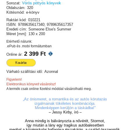
Sorozat:
Vörös pöttyös könyvek
Oldalszám:
320
Kötésmód:
e-könyv
Raktári kód:
010221
ISBN:
9789635617340; 9789635617357
Eredeti cím:
Someone Else's Summer
Méret [mm]:
130 x 200
Elérhető nálunk:
.ePub és .mobi formátumban
2 399 Ft
Online ár:
Kosárba
Várható szállítási idő:
Azonnal
Figyelem!
Elektronikus könyvet vásárolsz!
A termék csak online fizetési móddal vásárolható meg.
„Az önismeret, a romantika és az autós körutazás
izgalmainak tökéletes kombinációja.
Mindenképpen kerüljön a táskádba!”
– Jessy Kirby, író –
Anna mindig is bálványozta a nővérét, Stormot,
így miután a lány egy tragikus autóbalesetben
meghal a középiskolai ballagása éjszakáján, a család összeomlik,