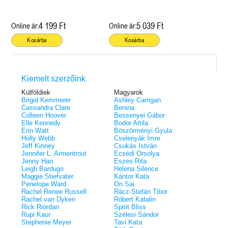
4 199 Ft
5 039 Ft
Online ár:
Online ár:
Kosárba
Kosárba
Kiemelt szerzőink
Külföldiek
Magyarok
Brigid Kemmerer
Ashley Carrigan
Cassandra Clare
Benina
Colleen Hoover
Bessenyei Gábor
Elle Kennedy
Bodor Attila
Erin Watt
Böszörményi Gyula
Holly Webb
Cselenyák Imre
Jeff Kinney
Csukás István
Jennifer L. Armentrout
Ecsédi Orsolya
Jenny Han
Eszes Rita
Leigh Bardugo
Helena Silence
Maggie Stiefvater
Kántor Kata
Penelope Ward
On Sai
Rachel Renee Russell
Rácz-Stefán Tibor
Rachel van Dyken
Róbert Katalin
Rick Riordan
Spirit Bliss
Rupi Kaur
Szélesi Sándor
Stephenie Meyer
Tavi Kata