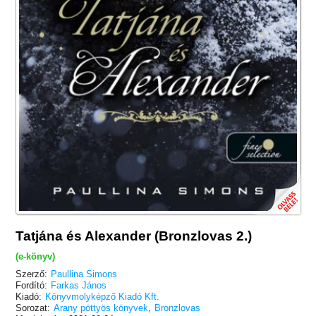
Tatjána és Alexander (Bronzlovas 2.)
(e-könyv)
Szerző:
Paullina Simons
Fordító:
Farkas János
Kiadó:
Könyvmolyképző Kiadó Kft.
Sorozat:
Arany pöttyös könyvek
,
Bronzlovas