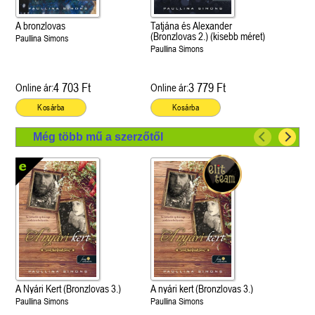
A bronzlovas
Tatjána és Alexander
(Bronzlovas 2.) (kisebb méret)
Paullina Simons
Paullina Simons
4 703 Ft
3 779 Ft
Online ár:
Online ár:
Kosárba
Kosárba
Még több mű a szerzőtől
A Nyári Kert (Bronzlovas 3.)
A nyári kert (Bronzlovas 3.)
Paullina Simons
Paullina Simons