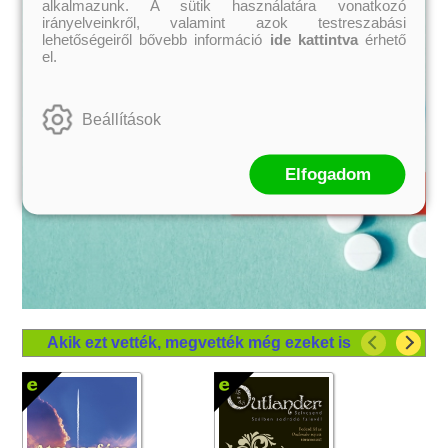
alkalmazunk. A sütik használatára vonatkozó
irányelveinkről, valamint azok testreszabási
lehetőségeiről bővebb információ
ide kattintva
érhető
el.
Beállítások
Elfogadom
Akik ezt vették, megvették még ezeket is