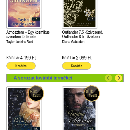
Atmoszféra – Egy kozmikus
Outlander 7.5 -Szívcsend,
szerelem története
Outlander 8.5 - Szélben
sodródó falevél
Taylor Jenkins Reid
Diana Gabaldon
4 199 Ft
2 099 Ft
Kötött ár:
Kötött ár:
Kosárba
Kosárba
A sorozat további termékei