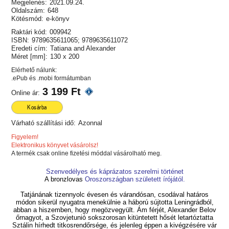
Megjelenés:
2021.09.24.
Oldalszám:
648
Kötésmód:
e-könyv
Raktári kód:
009942
ISBN:
9789635611065; 9789635611072
Eredeti cím:
Tatiana and Alexander
Méret [mm]:
130 x 200
Elérhető nálunk:
.ePub és .mobi formátumban
3 199 Ft
Online ár:
Kosárba
Várható szállítási idő:
Azonnal
Figyelem!
Elektronikus könyvet vásárolsz!
A termék csak online fizetési móddal vásárolható meg.
Szenvedélyes és káprázatos szerelmi történet
A bronzlovas
Oroszországban született írójától.
Tatjánának tizennyolc évesen és várandósan, csodával határos
módon sikerül nyugatra menekülnie a háború sújtotta Leningrádból,
abban a hiszemben, hogy megözvegyült. Ám férjét, Alexander Belov
őrnagyot, a Szovjetunió sokszorosan kitüntetett hősét letartóztatta
Sztálin hírhedt titkosrendőrsége, és jelenleg éppen a kivégzésére vár