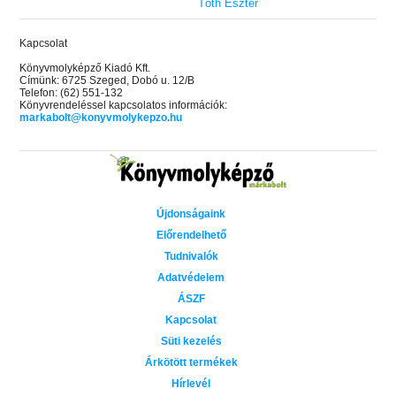
Tóth Eszter
Kapcsolat
Könyvmolyképző Kiadó Kft.
Címünk: 6725 Szeged, Dobó u. 12/B
Telefon: (62) 551-132
Könyvrendeléssel kapcsolatos információk:
markabolt@konyvmolykepzo.hu
Újdonságaink
Előrendelhető
Tudnivalók
Adatvédelem
ÁSZF
Kapcsolat
Süti kezelés
Árkötött termékek
Hírlevél