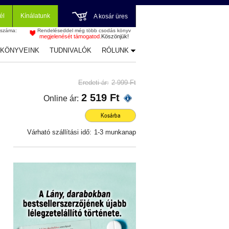
él
Kínálatunk
A kosár üres
 száma:
Rendeléseddel még több csodás könyv
megjelenését támogatod.
Köszönjük!
-KÖNYVEINK
TUDNIVALÓK
RÓLUNK
Eredeti ár:
2 999 Ft
2 519 Ft
Online ár:
Kosárba
Várható szállítási idő:
1-3 munkanap