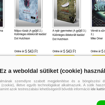
éma
Május rózsái (A gyűjtő 2.)
A nyár gyermekei (A gyűjtő 3.)
Vérnél is sű
Különleges éldekorált kiadás!
3.)
Különleges éldekorált kiadás!
Dot Hutchison
Mike Omer
Dot Hutchison
5 543 Ft
5 543 Ft
5 
Online ár:
Online ár:
Online ár:
Kosárba
Kosárba
Kosár
Ez a weboldal sütiket (cookie) haszná
talmának személyre szabott megjelenítése és a böngészési él
 (cookie), illetve egyéb technológiákat alkalmazunk. A sütik hasz
alamint azok testreszabási lehetőségeiről bővebb információ
ide katti