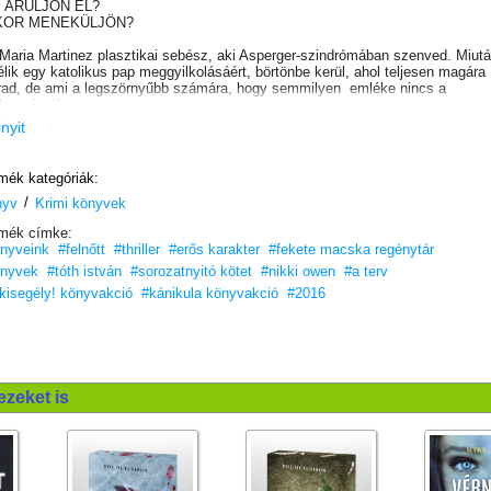
T ÁRULJON EL?
KOR MENEKÜLJÖN?
 Maria Martinez plasztikai sebész, aki Asperger-szindrómában szenved. Miut
télik egy katolikus pap meggyilkolásáért, börtönbe kerül, ahol teljesen magára
ad, de ami a legszörnyűbb számára, hogy semmilyen emléke nincs a
lkosságról.
inyit
űntett helyszínén talált DNS azt mutatja, hogy Maria ott járt, ám ő határozott
tja: ártatlan.
Majd egyszer csak emlékezni kezd...
mék kategóriák:
 különös szoba. Különös emberek. Állandóan figyelik. Ahogy Maria egyre
/
elebb kerül az igazsághoz, egy titkos cselszövés hálójában találja magát, é
nyv
Krimi könyvek
 nemcsak azért kell küzdenie, hogy tisztára mossa a nevét, hanem hogy
mék címke:
tben maradjon.
nyveink
#felnőtt
#thriller
#erős karakter
#fekete macska regénytár
nyvek
#tóth istván
#sorozatnyitó kötet
#nikki owen
#a terv
lkisegély! könyvakció
#kánikula könyvakció
#2016
ezeket is