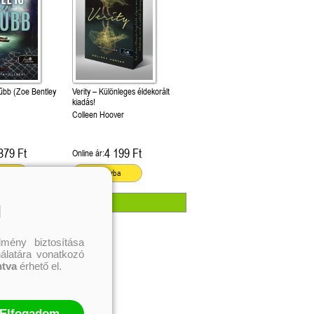
rűbb (Zoe Bentley
Verity – Különleges éldekorált
kiadás!
Colleen Hoover
879 Ft
4 199 Ft
Online ár:
ba
Kosárba
l
mény biztosítása
nálatára vonatkozó
ntva
érhető el.
Elfogadom