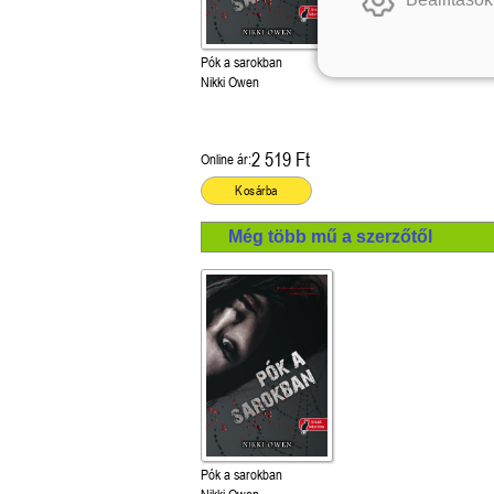
Pók a sarokban
Nikki Owen
2 519 Ft
Online ár:
Kosárba
Még több mű a szerzőtől
Pók a sarokban