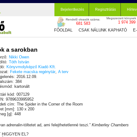
Bejelentkezés
Regisztrálás
Hírlev
Megszerzett könyvek
Rendelő olvasók száma:
1 974 399
681 583
FŐOLDAL
CSAK NÁLUNK KAPHATÓ
E
k a sarokban
rző:
Nikki Owen
dító:
Tóth István
dó:
Könyvmolyképző Kiadó Kft.
ozat:
Fekete macska regénytár
,
A terv
jelenés:
2016.12.09.
alszám:
384
ésmód:
kartonált
tári kód:
007129
N:
9789633995952
deti cím:
The Spider in the Corner of the Room
et [mm]:
130 x 200
eg [g]:
448
yan adrenalin-töltetet ad, ami felejthetetlenné teszi.”
Kimberley Chambers
T HIGGYEN EL?