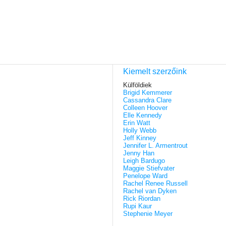
Kiemelt szerzőink
Külföldiek
Brigid Kemmerer
Cassandra Clare
Colleen Hoover
Elle Kennedy
Erin Watt
Holly Webb
Jeff Kinney
Jennifer L. Armentrout
Jenny Han
Leigh Bardugo
Maggie Stiefvater
Penelope Ward
Rachel Renee Russell
Rachel van Dyken
Rick Riordan
Rupi Kaur
Stephenie Meyer