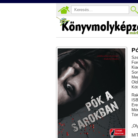
Pó
Sze
For
Kia
Sor
Meg
Old
Köt
Rak
ISB
Ere
Mér
Töm
„Ol
MI