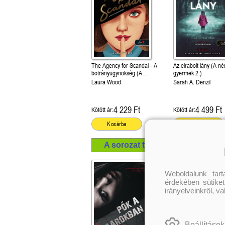
The Agency for Scandal - A
Az elrabolt lány (A n
botrányügynökség (A
gyermek 2.)
botrányügynökség 1.)
Laura Wood
Sarah A. Denzil
4 229 Ft
4 499 Ft
Kötött ár:
Kötött ár:
Kosárba
Kosárba
A sorozat további termékei
Weboldalunk tar
érdekében sütiket
irányelveinkről, v
Beállítások