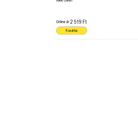
Nikki Owen
2 519 Ft
Online ár:
Kosárba