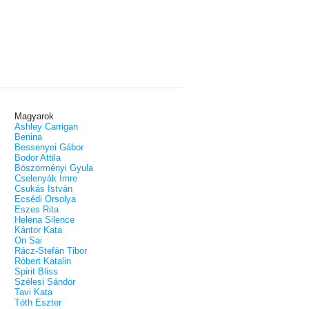
Magyarok
Ashley Carrigan
Benina
Bessenyei Gábor
Bodor Attila
Böszörményi Gyula
Cselenyák Imre
Csukás István
Ecsédi Orsolya
Eszes Rita
Helena Silence
Kántor Kata
On Sai
Rácz-Stefán Tibor
Róbert Katalin
Spirit Bliss
Szélesi Sándor
Tavi Kata
Tóth Eszter