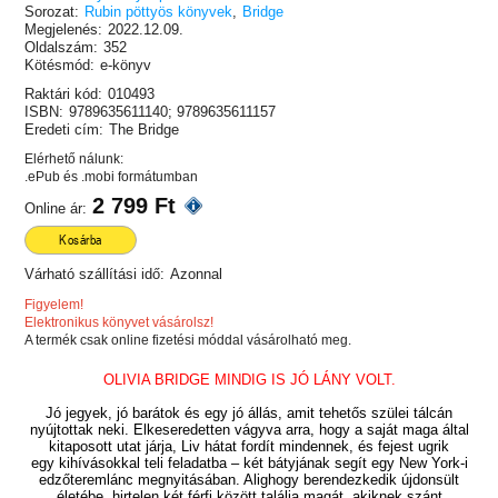
Sorozat:
Rubin pöttyös könyvek
,
Bridge
Megjelenés:
2022.12.09.
Oldalszám:
352
Kötésmód:
e-könyv
Raktári kód:
010493
ISBN:
9789635611140; 9789635611157
Eredeti cím:
The Bridge
Elérhető nálunk:
.ePub és .mobi formátumban
2 799 Ft
Online ár:
Kosárba
Várható szállítási idő:
Azonnal
Figyelem!
Elektronikus könyvet vásárolsz!
A termék csak online fizetési móddal vásárolható meg.
OLIVIA BRIDGE MINDIG IS JÓ LÁNY VOLT.
Jó jegyek, jó barátok és egy jó állás, amit tehetős szülei tálcán
nyújtottak neki. Elkeseredetten vágyva arra, hogy a saját maga által
kitaposott utat járja, Liv hátat fordít mindennek, és fejest ugrik
egy kihívásokkal teli feladatba – két bátyjának segít egy New York-i
edzőteremlánc megnyitásában. Alighogy berendezkedik újdonsült
életébe, hirtelen két férfi között találja magát, akiknek szánt