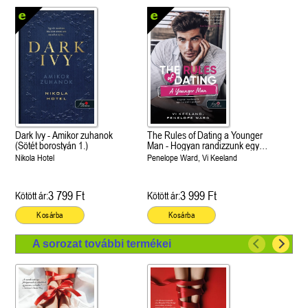
Dark Ivy - Amikor zuhanok
The Rules of Dating a Younger
(Sötét borostyán 1.)
Man - Hogyan randizzunk egy
fiatalabb pasival? (Hogyan
Nikola Hotel
Penelope Ward, Vi Keeland
randizzunk? 4.)
3 799 Ft
3 999 Ft
Kötött ár:
Kötött ár:
Kosárba
Kosárba
A sorozat további termékei