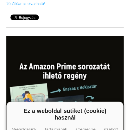
#önállóan is olvasható!
Ez a weboldal sütiket (cookie)
használ
Weboldalunk tartalmának személyre szabott