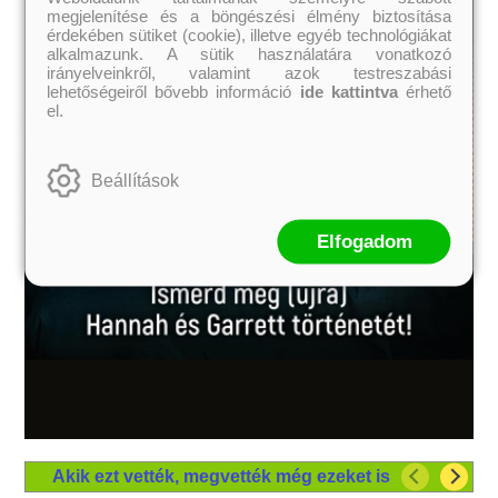
megjelenítése és a böngészési élmény biztosítása
érdekében sütiket (cookie), illetve egyéb technológiákat
alkalmazunk. A sütik használatára vonatkozó
irányelveinkről, valamint azok testreszabási
lehetőségeiről bővebb információ
ide kattintva
érhető
el.
Beállítások
Elfogadom
Akik ezt vették, megvették még ezeket is