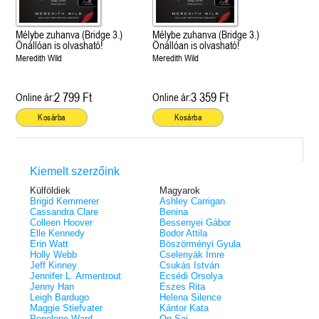
Mélybe zuhanva (Bridge 3.)
Mélybe zuhanva (Bridge 3.)
Önállóan is olvasható!
Önállóan is olvasható!
Meredith Wild
Meredith Wild
2 799 Ft
3 359 Ft
Online ár:
Online ár:
Kosárba
Kosárba
Kiemelt szerzőink
Külföldiek
Magyarok
Brigid Kemmerer
Ashley Carrigan
Cassandra Clare
Benina
Colleen Hoover
Bessenyei Gábor
Elle Kennedy
Bodor Attila
Erin Watt
Böszörményi Gyula
Holly Webb
Cselenyák Imre
Jeff Kinney
Csukás István
Jennifer L. Armentrout
Ecsédi Orsolya
Jenny Han
Eszes Rita
Leigh Bardugo
Helena Silence
Maggie Stiefvater
Kántor Kata
Penelope Ward
On Sai