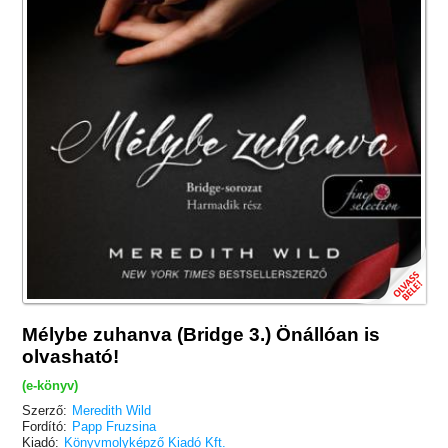
Mélybe zuhanva (Bridge 3.) Önállóan is
olvasható!
(e-könyv)
Szerző:
Meredith Wild
Fordító:
Papp Fruzsina
Kiadó:
Könyvmolyképző Kiadó Kft.