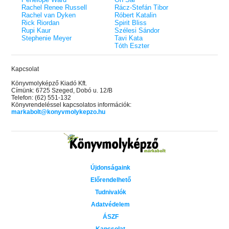
Rachel Renee Russell
Rácz-Stefán Tibor
Rachel van Dyken
Róbert Katalin
Rick Riordan
Spirit Bliss
Rupi Kaur
Szélesi Sándor
Stephenie Meyer
Tavi Kata
Tóth Eszter
Kapcsolat
Könyvmolyképző Kiadó Kft.
Címünk: 6725 Szeged, Dobó u. 12/B
Telefon: (62) 551-132
Könyvrendeléssel kapcsolatos információk:
markabolt@konyvmolykepzo.hu
Újdonságaink
Előrendelhető
Tudnivalók
Adatvédelem
ÁSZF
Kapcsolat