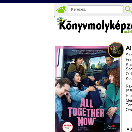
Al
Sze
For
Kia
Sor
Old
Köt
Rak
ISB
Ere
Mér
Töm
Ors
A 1