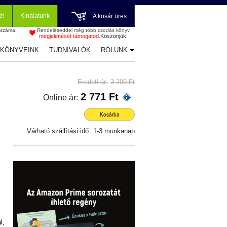
él
Kínálatunk
A kosár üres
 száma:
Rendeléseddel még több csodás könyv
megjelenését támogatod.
Köszönjük!
-KÖNYVEINK
TUDNIVALÓK
RÓLUNK
Eredeti ár:
3 299 Ft
2 771 Ft
Online ár:
Kosárba
Várható szállítási idő:
1-3 munkanap
l,