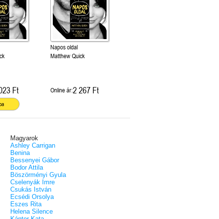
Napos oldal
ck
Matthew Quick
023 Ft
2 267 Ft
Online ár:
ba
Magyarok
Ashley Carrigan
Benina
Bessenyei Gábor
Bodor Attila
Böszörményi Gyula
Cselenyák Imre
Csukás István
Ecsédi Orsolya
Eszes Rita
Helena Silence
Kántor Kata