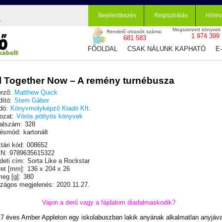
Bejelentkezés
Regisztrálás
Hírlev
Megszerzett könyvek
Rendelő olvasók száma:
1 974 399
681 583
FŐOLDAL
CSAK NÁLUNK KAPHATÓ
E
l Together Now – A remény turnébusza
rző:
Matthew Quick
dító:
Stern Gábor
dó:
Könyvmolyképző Kiadó Kft.
ozat:
Vörös pöttyös könyvek
alszám:
328
ésmód:
kartonált
tári kód:
008652
N:
9789635615322
deti cím:
Sorta Like a Rockstar
et [mm]:
136 x 204 x 26
eg [g]:
380
zágos megjelenés:
2020.11.27.
Vajon a derű vagy a fájdalom diadalmaskodik?
7 éves Amber Appleton egy iskolabuszban lakik anyának alkalmatlan anyjáva