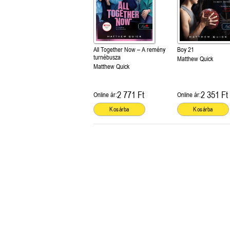
All Together Now – A remény
Boy 21
turnébusza
Matthew Quick
Matthew Quick
2 771 Ft
2 351 Ft
Online ár:
Online ár:
Kosárba
Kosárba