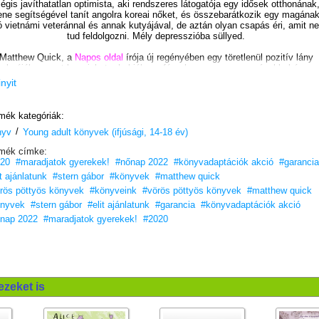
égis javíthatatlan optimista, aki rendszeres látogatója egy idősek otthonának
ene segítségével tanít angolra koreai nőket, és összebarátkozik egy magána
ó vietnámi veteránnal és annak kutyájával, de aztán olyan csapás éri, amit n
tud feldolgozni. Mély depresszióba süllyed.
Matthew Quick, a
Napos oldal
írója új regényében egy töretlenül pozitív lány
elméjébe vezet be minket, ahol jól megfér a humor a sorscsapásokkal és a
kisszerűség a nagyvonalúsággal. A könyvből a Netflix készített filmet.
inyit
Az év leglelkesítőbb, legreménytelibb regénye.
Éld meg a csodáját!
mék kategóriák:
/
nyv
Young adult könyvek (ifjúsági, 14-18 év)
„Nagyon szerethető.”
– School Library Journal
mék címke:
„Szinte lehetetlen nem a hatása alá kerülni.”
– Publishers Weekly
20
#maradjatok gyerekek!
#nőnap 2022
#könyvadaptációk akció
#garancia
atthew Quick regénye lenyűgöző és lelkesítő. Villámgyorsan végigolvastam 
it ajánlatunk
#stern gábor
#könyvek
#matthew quick
könyvet, mert Amber Appleton különleges és friss stílusa végig lekötötte a
rös pöttyös könyvek
#könyveink
#vörös pöttyös könyvek
#matthew quick
figyelmemet.”
– Arlene
nyvek
#stern gábor
#elit ajánlatunk
#garancia
#könyvadaptációk akció
Szereted a Vörös pöttyös könyveket?
nap 2022
#maradjatok gyerekek!
#2020
Vidd haza nyugodtan! Tetszeni fog.
16 éves kortól ajánljuk!
ezeket is