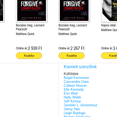
Bocsáss meg, Leonard
Bocsáss meg, Leonard
Napos oldal
Peacock!
Peacock!
Matthew Qui
Matthew Quick
Matthew Quick
2 939 Ft
2 267 Ft
3 
Online ár:
Online ár:
Online ár:
Kosárba
Kosárba
Kosár
Kiemelt szerzőink
Külföldiek
Brigid Kemmerer
Cassandra Clare
Colleen Hoover
Elle Kennedy
Erin Watt
Holly Webb
Jeff Kinney
Jennifer L. Armentrout
Jenny Han
Leigh Bardugo
Maggie Stiefvater