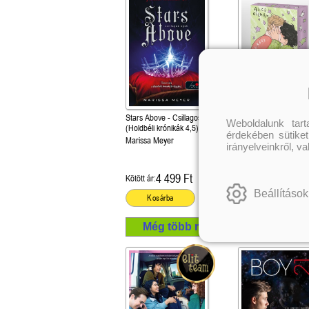
Stars Above - Csillagos egek
Heartstopper - Fülig 
Weboldalunk tar
(Holdbéli krónikák 4,5)
zúgtam (Szívdobbaná
érdekében sütiket
Marissa Meyer
Különleges éldekorált
irányelveinkről, v
Alice Oseman
4 499 Ft
6 299 Ft
Kötött ár:
Kötött ár:
Beállítások
Kosárba
Kosárba
Még több mű a szerzőtől