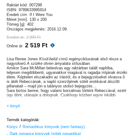
Raktári kód:
007298
ISBN:
9789633995914
Eredeti cím:
If I Were You
Méret [mm]:
130 x 200
Tömeg [g]:
402
Országos megjelenés:
2016.12.09.
Eredeti ár:
2 999 Ft
2 519 Ft
Online ár:
Lisa Renee Jones
Kívül-belül
című regényciklusának első része a
nagysikerű
A szürke ötven árnyalata
stílusában.
Amikor Sara McMillan beleolvas egy raktárban talált naplóba,
teljesen megdöbbenti, ugyanakkor magával is ragadja írójának érzéki
élete. Képtelen elszakadni az írástól, és a bejegyzéseket olvasva ő
is átéli Rebeccának, a napló szerzőjének sötét erotikával átszőtt
pillanatait – majd jön a talányos utolsó bejegyzés…
Sara biztos benne, hogy valami borzalmas történt Rebeccával, ezért
úgy dönt, utánajár a dolognak. Csakhogy közben egyre inkább
belebonyolódik a nő életébe. Hamarosan azon kapja magát, hogy
ugyanabban a galériában dolgozik és ugyanazokkal az emberekkel
+ kinyit
barátkozik, mint Rebecca. Vonzódik két veszélyesen jóképű férfihoz
– a galéria tulajdonosához és egy híres művészhez –, és rádöbben,
hogy pontosan azon az úton halad, ami Rebecca eltűnéséhez
Termék kategóriák:
vezetett. Mindemellett beindul saját erotikus fantáziája, melyet egy
/
bizonyos magabiztos, jóképű, mindent kézben tartani kívánó férfi tud
Könyv
Romantikus könyvek (nem fantasy)
csupán kielégíteni. Nem sok idő kell, és úgy tűnik, az egyre többet
,
Dark romance könyvek (sötét romantika)