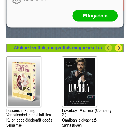
Elfogadom
Akik ezt vették, megvették még ezeket is
Lessons in Falling -
Loverboy - A sármőr (Company
Vonzalomból jeles (Hall Beck
2.)
University 3.)
Különleges éldekorált kiadás!
Önállóan is olvasható!
Selina Mae
Sarina Bowen