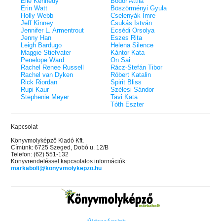
Elle Kennedy
Bodor Attila
Erin Watt
Böszörményi Gyula
Holly Webb
Cselenyák Imre
Jeff Kinney
Csukás István
Jennifer L. Armentrout
Ecsédi Orsolya
Jenny Han
Eszes Rita
Leigh Bardugo
Helena Silence
Maggie Stiefvater
Kántor Kata
Penelope Ward
On Sai
Rachel Renee Russell
Rácz-Stefán Tibor
Rachel van Dyken
Róbert Katalin
Rick Riordan
Spirit Bliss
Rupi Kaur
Szélesi Sándor
Stephenie Meyer
Tavi Kata
Tóth Eszter
Kapcsolat
Könyvmolyképző Kiadó Kft.
Címünk: 6725 Szeged, Dobó u. 12/B
Telefon: (62) 551-132
Könyvrendeléssel kapcsolatos információk:
markabolt@konyvmolykepzo.hu