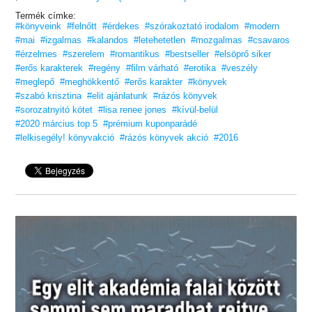
követelő vágyon kívül már semmi sem számít…
Termék címke:
#könyveink
#felnőtt
#érdekes
#szórakoztató irodalom
#modern
#mai
#izgalmas
#kalandos
#letehetetlen
#mozgalmas
#csavaros
#érzelmes
#szerelem
#romantikus
#bestseller
#elsöprő siker
#erős karakterek
#regény
#film várható
#erotika
#veszély
#meglepő
#meghökkentő
#erős karakter
#könyvek
#szabó krisztina
#elit ajánlatunk
#rázós könyvek
#sorozatnyitó kötet
#lisa renee jones
#kívül-belül
#2020 március top 5
#prémium kuponparádé
#lelkisegély! könyvakció
#rázós könyvek akció
#2016