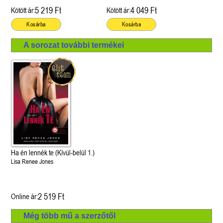
5 219 Ft
4 049 Ft
Kötött ár:
Kötött ár:
Kosárba
Kosárba
A sorozat további termékei
Ha én lennék te (Kívül-belül 1.)
Lisa Renee Jones
2 519 Ft
Online ár:
Még több mű a szerzőtől