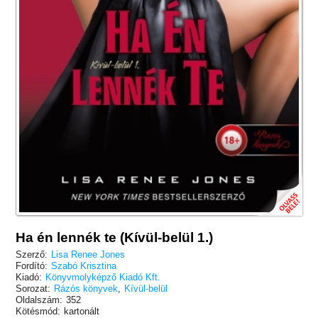
Ha én lennék te (Kívül-belül 1.)
Szerző:
Lisa Renee Jones
Fordító:
Szabó Krisztina
Kiadó:
Könyvmolyképző Kiadó Kft.
Sorozat:
Rázós könyvek
,
Kívül-belül
Oldalszám:
352
Kötésmód:
kartonált