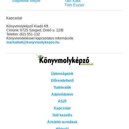
Stephenie Meyer
Tavi Kata
Tóth Eszter
Kapcsolat
Könyvmolyképző Kiadó Kft.
Címünk: 6725 Szeged, Dobó u. 12/B
Telefon: (62) 551-132
Könyvrendeléssel kapcsolatos információk:
markabolt@konyvmolykepzo.hu
Újdonságaink
Előrendelhető
Tudnivalók
Adatvédelem
ÁSZF
Kapcsolat
Süti kezelés
Árkötött termékek