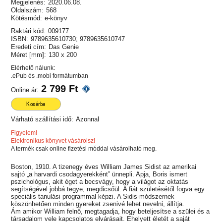
Megjelenés:
2020.06.08.
Oldalszám:
568
Kötésmód:
e-könyv
Raktári kód:
009177
ISBN:
9789635610730; 9789635610747
Eredeti cím:
Das Genie
Méret [mm]:
130 x 200
Elérhető nálunk:
.ePub és .mobi formátumban
2 799 Ft
Online ár:
Kosárba
Várható szállítási idő:
Azonnal
Figyelem!
Elektronikus könyvet vásárolsz!
A termék csak online fizetési móddal vásárolható meg.
Boston, 1910. A tizenegy éves William James Sidist az amerikai
sajtó „a harvardi csodagyerekként” ünnepli. Apja, Boris ismert
pszichológus, akit éget a becsvágy, hogy a világot az oktatás
segítségével jobbá tegye, megdicsőül. A fiát születésétől fogva egy
speciális tanulási programmal képzi. A Sidis-módszernek
köszönhetően minden gyereket zsenivé lehet nevelni, állítja.
Ám amikor William felnő, megtagadja, hogy beteljesítse a szülei és a
társadalom vele kapcsolatos elvárásait. Ehelyett életét a saját