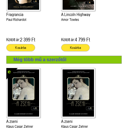
Fragrancia
A Lincoln Highway
Paul Richardot
Amor Towles
2 399 Ft
4 799 Ft
Kötött ár:
Kötött ár:
Kosárba
Kosárba
Még több mű a szerzőtől
A zseni
A zseni
Klaus Casar Zehrer
Klaus Casar Zehrer