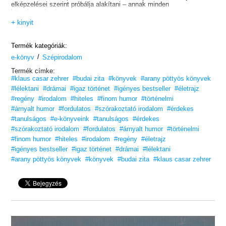
elképzelései szerint próbálja alakítani – annak minden
következményével.
„A zseni, lázadó és látnok William James Sidis életének hihetetlen,
+ kinyit
igaz története. Nagyszerű regény, épp annyira furcsa, mint amennyire
okos, és meglepően aktuális.”
Benedict Wells
Termék kategóriák:
„Igazi irodalmi csemege!”
/
Norbert Korn
e-könyv
Szépirodalom
RBB Televízió, Berlin
Termék címke:
Kövesd a sorsát!
#klaus casar zehrer
#budai zita
#könyvek
#arany pöttyös könyvek
#lélektani
#drámai
#igaz történet
#igényes bestseller
#életrajz
#regény
#irodalom
#hiteles
#finom humor
#történelmi
#árnyalt humor
#fordulatos
#szórakoztató irodalom
#érdekes
#tanulságos
#e-könyveink
#tanulságos
#érdekes
#szórakoztató irodalom
#fordulatos
#árnyalt humor
#történelmi
#finom humor
#hiteles
#irodalom
#regény
#életrajz
#igényes bestseller
#igaz történet
#drámai
#lélektani
#arany pöttyös könyvek
#könyvek
#budai zita
#klaus casar zehrer