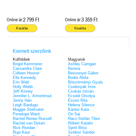
2 799 Ft
3 359 Ft
Online ár:
Online ár:
Kosárba
Kosárba
Kiemelt szerzőink
Külföldiek
Magyarok
Brigid Kemmerer
Ashley Carrigan
Cassandra Clare
Benina
Colleen Hoover
Bessenyei Gábor
Elle Kennedy
Bodor Attila
Erin Watt
Böszörményi Gyula
Holly Webb
Cselenyák Imre
Jeff Kinney
Csukás István
Jennifer L. Armentrout
Ecsédi Orsolya
Jenny Han
Eszes Rita
Leigh Bardugo
Helena Silence
Maggie Stiefvater
Kántor Kata
Penelope Ward
On Sai
Rachel Renee Russell
Rácz-Stefán Tibor
Rachel van Dyken
Róbert Katalin
Rick Riordan
Spirit Bliss
Rupi Kaur
Szélesi Sándor