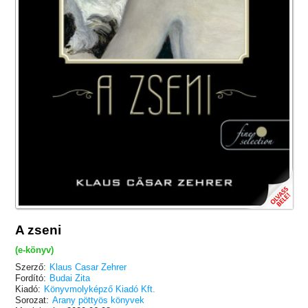
A zseni
(e-könyv)
Szerző:
Klaus Casar Zehrer
Fordító:
Budai Zita
Kiadó:
Könyvmolyképző Kiadó Kft.
Sorozat:
Arany pöttyös könyvek