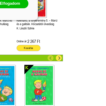
Elfogadom
. Marci és
Kékmanó, a főnyeremény 5. – Marci
hullásig
és a galibák. Hócsatától olvadásig
K. László Szilvia
2 267 Ft
Online ár:
Kosárba