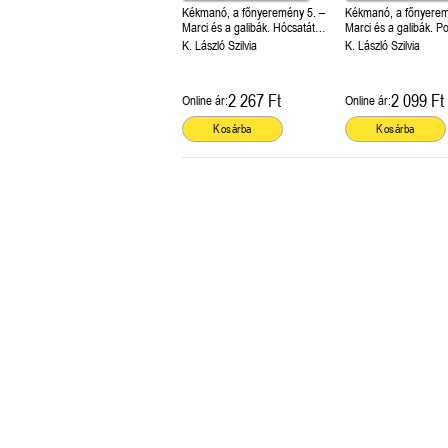
Kékmanó, a főnyeremény 5. –
Kékmanó, a főnyerem
Marci és a galibák. Hócsatától
Marci és a galibák. Po
olvadásig
lombhullásig
K. László Szilvia
K. László Szilvia
2 267 Ft
2 099 Ft
Online ár:
Online ár:
Kosárba
Kosárba