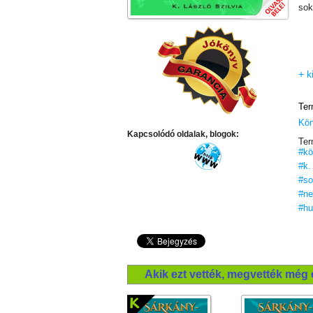
sok
+ k
Ter
Kö
Kapcsolódó oldalak, blogok:
Ter
#kö
#k.
#so
#ne
#hu
Akik ezt vették, megvették még 