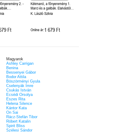
főnyeremény 2. -
Kékmanó, a főnyeremény 1.
libák.
Marci és a galibák. Elalvástól
 pityergésig
csúfolásig
lvia
K. László Szilvia
679 Ft
1 679 Ft
Online ár:
Magyarok
Ashley Carrigan
Benina
Bessenyei Gábor
Bodor Attila
Böszörményi Gyula
Cselenyák Imre
Csukás István
Ecsédi Orsolya
Eszes Rita
Helena Silence
Kántor Kata
On Sai
Rácz-Stefán Tibor
Róbert Katalin
Spirit Bliss
Szélesi Sándor