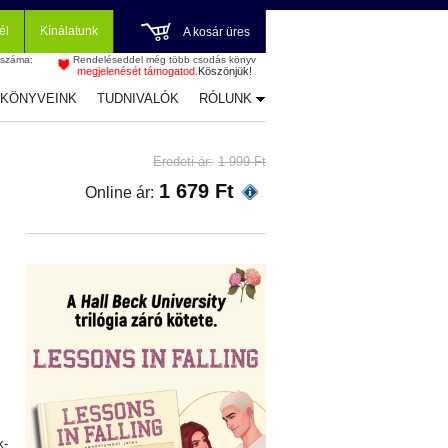
él
Kínálatunk
A kosár üres
 száma:
Rendeléseddel még több csodás könyv
megjelenését támogatod.
Köszönjük!
-KÖNYVEINK
TUDNIVALÓK
RÓLUNK
Eredeti ár:
1 999 Ft
1 679 Ft
Online ár:
.
k-