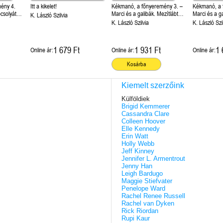
ény 4.
Itt a kikelet!
Kékmanó, a főnyeremény 3. –
Kékmanó, a 
csolyától
Marci és a galibák. Mezítlábtól
Marci és a ga
K. László Szilvia
napszúrásig
Verekedéstől
K. László Szilvia
K. László Szi
1 679 Ft
1 931 Ft
1 
Online ár:
Online ár:
Online ár:
Kosárba
Kiemelt szerzőink
Külföldiek
Brigid Kemmerer
Cassandra Clare
Colleen Hoover
Elle Kennedy
Erin Watt
Holly Webb
Jeff Kinney
Jennifer L. Armentrout
Jenny Han
Leigh Bardugo
Maggie Stiefvater
Penelope Ward
Rachel Renee Russell
Rachel van Dyken
Rick Riordan
Rupi Kaur