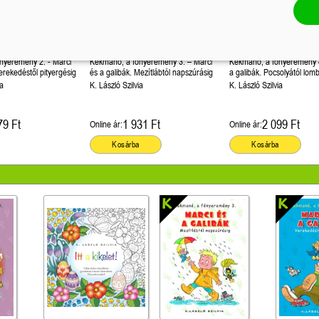
nyeremény 2. - Marci
Kékmanó, a főnyeremény 3. – Marci
Kékmanó, a főnyeremény 4
erekedéstől pityergésig
és a galibák. Mezítlábtól napszúrásig
a galibák. Pocsolyától lomb
ia
K. László Szilvia
K. László Szilvia
79 Ft
1 931 Ft
2 099 Ft
Online ár:
Online ár:
Kosárba
Kosárba