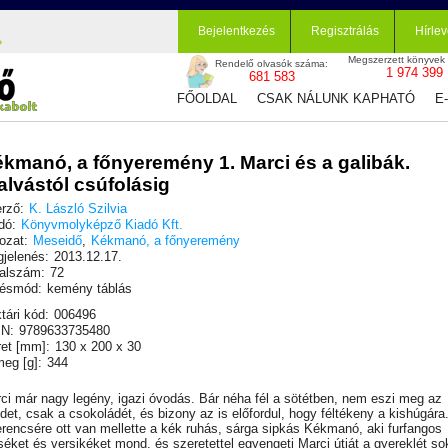
Bejelentkezés
Regisztrálás
Hírlev
Megszerzett könyvek
Rendelő olvasók száma:
1 974 399
681 583
FŐOLDAL
CSAK NÁLUNK KAPHATÓ
E
kmanó, a főnyeremény 1. Marci és a galibák.
alvástól csúfolásig
rző:
K. László Szilvia
dó:
Könyvmolyképző Kiadó Kft.
ozat:
Meseidő
,
Kékmanó, a főnyeremény
jelenés:
2013.12.17.
alszám:
72
ésmód:
kemény táblás
tári kód:
006496
N:
9789633735480
et [mm]:
130 x 200 x 30
eg [g]:
344
ci már nagy legény, igazi óvodás. Bár néha fél a sötétben, nem eszi meg az
det, csak a csokoládét, és bizony az is előfordul, hogy féltékeny a kishúgára
rencsére ott van mellette a kék ruhás, sárga sipkás Kékmanó, aki furfangos
éket és versikéket mond, és szeretettel egyengeti Marci útját a gyereklét so