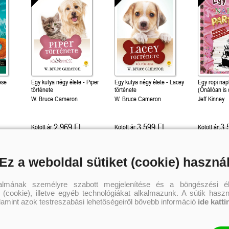
ése
Egy kutya négy élete - Piper
Egy kutya négy élete - Lacey
Egy ropi napl
)
története
története
(Önállóan is 
W. Bruce Cameron
W. Bruce Cameron
Jeff Kinney
2 969 Ft
3 599 Ft
3 
Kötött ár:
Kötött ár:
Kötött ár:
Kosárba
Kosárba
Kosár
Ez a weboldal sütiket (cookie) haszná
talmának személyre szabott megjelenítése és a böngészési él
 (cookie), illetve egyéb technológiákat alkalmazunk. A sütik hasz
alamint azok testreszabási lehetőségeiről bővebb információ
ide katti