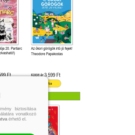
ója 20. Partiarc
Az ókori görögök irtó jó fejek!
olvasható!)
Theodore Papakostas
599 Ft
3 599 Ft
Kötött ár:
ba
Kosárba
l
mény biztosítása
nálatára vonatkozó
ntva
érhető el.