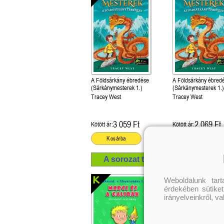
A Földsárkány ébredése
A Földsárkány ébred
(Sárkánymesterek 1.)
(Sárkánymesterek 1.
Tracey West
Tracey West
3 059 Ft
2 069 Ft
Kötött ár:
Kötött ár:
Kosárba
Kosárba
A sorozat további termékei
Weboldalunk tar
érdekében sütiket
irányelveinkről, v