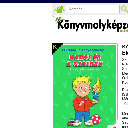
Ké
El
Sze
Kia
Sor
Meg
Old
Köt
Rak
ISB
Mér
Töm
Mar
ebé
Sze
mes