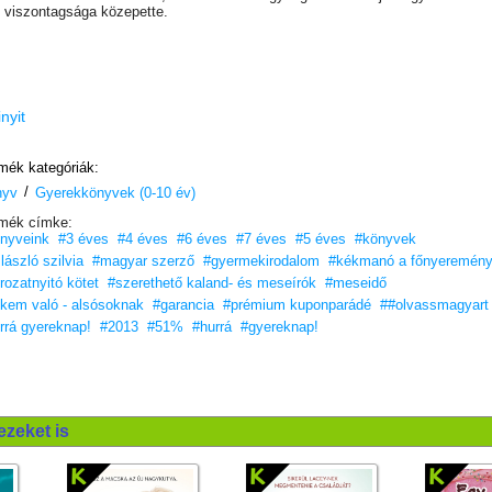
 viszontagsága közepette.
inyit
mék kategóriák:
/
nyv
Gyerekkönyvek (0-10 év)
mék címke:
nyveink
#3 éves
#4 éves
#6 éves
#7 éves
#5 éves
#könyvek
 lászló szilvia
#magyar szerző
#gyermekirodalom
#kékmanó a főnyeremén
rozatnyitó kötet
#szerethető kaland- és meseírók
#meseidő
kem való - alsósoknak
#garancia
#prémium kuponparádé
##olvassmagyart
rrá gyereknap!
#2013
#51%
#hurrá
#gyereknap!
ezeket is