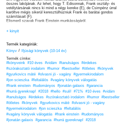
összes lakójának. Az lehet, hogy T. Edisonnak, Frank osztály- és
vetélytársának nincs ki mind a négy kereke (E), de Csimpénz úrral
karöltve mégis sikerül keresztülhúzniuk Frank és barátai gondos
számításait (F).
Elismerő szavak Frank Einstein munkásságáról.
+ kinyit
Termék kategóriák:
/
Könyv
Ifjúsági könyvek (10-14 év)
Termék címke:
#könyveink
#10 éves
#vidám
#tanulságos
#érdekes
#szórakoztató irodalom
#humor
#bestseller
#ötletes
#könyvek
#gyurkovics máté
#olvasni jó - vagány
#gyermekirodalom
#jon scieszka
#feltalálós
#vagány könyvek válogatás
#frank einstein
#tudományos
#jonatán galaxis
#garancia
#hurrá gyereknap!
#2018
#hello
#suli!
#71%
#10 éves
#vidám
#tanulságos
#érdekes
#szórakoztató irodalom
#humor
#bestseller
#ötletes
#könyvek
#gyurkovics máté
#olvasni jó - vagány
#gyermekirodalom
#jon scieszka
#feltalálós
#vagány könyvek válogatás
#frank einstein
#tudományos
#jonatán galaxis
#garancia
#hurrá gyereknap!
#2018