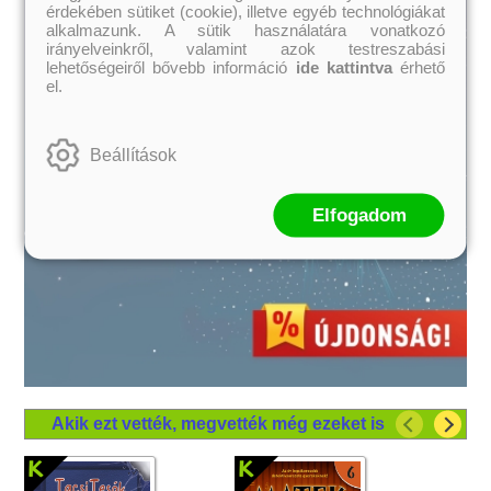
érdekében sütiket (cookie), illetve egyéb technológiákat
alkalmazunk. A sütik használatára vonatkozó
irányelveinkről, valamint azok testreszabási
lehetőségeiről bővebb információ
ide kattintva
érhető
el.
Beállítások
Elfogadom
Akik ezt vették, megvették még ezeket is