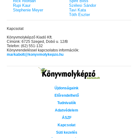
Rick Riordan
Spirit Bliss
Rupi Kaur
Szélesi Sándor
Stephenie Meyer
Tavi Kata
Tóth Eszter
Kapcsolat
Könyvmolyképző Kiadó Kft.
Címünk: 6725 Szeged, Dobó u. 12/B
Telefon: (62) 551-132
Könyvrendeléssel kapcsolatos információk:
markabolt@konyvmolykepzo.hu
Újdonságaink
Előrendelhető
Tudnivalók
Adatvédelem
ÁSZF
Kapcsolat
Süti kezelés