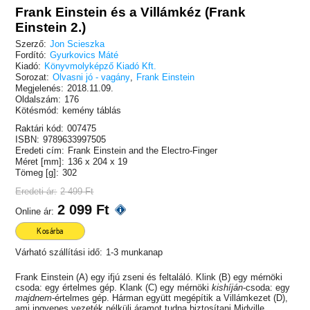
Frank Einstein és a Villámkéz (Frank
Einstein 2.)
Szerző:
Jon Scieszka
Fordító:
Gyurkovics Máté
Kiadó:
Könyvmolyképző Kiadó Kft.
Sorozat:
Olvasni jó - vagány
,
Frank Einstein
Megjelenés:
2018.11.09.
Oldalszám:
176
Kötésmód:
kemény táblás
Raktári kód:
007475
ISBN:
9789633997505
Eredeti cím:
Frank Einstein and the Electro-Finger
Méret [mm]:
136 x 204 x 19
Tömeg [g]:
302
Eredeti ár:
2 499 Ft
2 099 Ft
Online ár:
Kosárba
Várható szállítási idő:
1-3 munkanap
Frank Einstein (A) egy ifjú zseni és feltaláló. Klink (B) egy mérnöki
csoda: egy értelmes gép. Klank (C) egy mérnöki
kishíján
-csoda: egy
majdnem
-értelmes gép. Hárman együtt megépítik a Villámkezet (D),
ami ingyenes vezeték nélküli áramot tudna biztosítani Midville