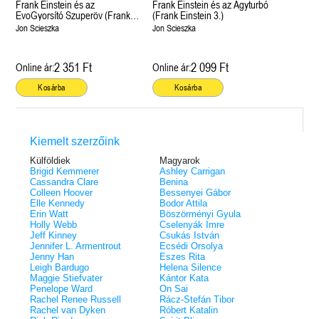
Frank Einstein és az
Frank Einstein és az Agyturbó
EvoGyorsító Szuperöv (Frank
(Frank Einstein 3.)
Einstein 4.)
Jon Scieszka
Jon Scieszka
2 351 Ft
2 099 Ft
Online ár:
Online ár:
Kosárba
Kosárba
Kiemelt szerzőink
Külföldiek
Magyarok
Brigid Kemmerer
Ashley Carrigan
Cassandra Clare
Benina
Colleen Hoover
Bessenyei Gábor
Elle Kennedy
Bodor Attila
Erin Watt
Böszörményi Gyula
Holly Webb
Cselenyák Imre
Jeff Kinney
Csukás István
Jennifer L. Armentrout
Ecsédi Orsolya
Jenny Han
Eszes Rita
Leigh Bardugo
Helena Silence
Maggie Stiefvater
Kántor Kata
Penelope Ward
On Sai
Rachel Renee Russell
Rácz-Stefán Tibor
Rachel van Dyken
Róbert Katalin