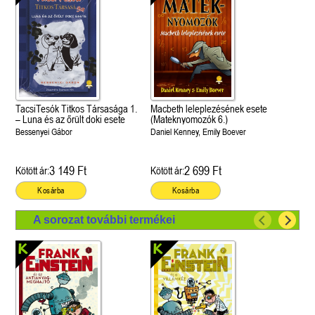
TacsiTesók Titkos Társasága 1.
Macbeth leleplezésének esete
– Luna és az őrült doki esete
(Mateknyomozók 6.)
Bessenyei Gábor
Daniel Kenney, Emily Boever
3 149 Ft
2 699 Ft
Kötött ár:
Kötött ár:
Kosárba
Kosárba
A sorozat további termékei